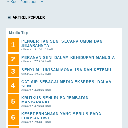
•
Koor Pentagona +
ARTIKEL POPULER
Media Top
PENGERTIAN SENI SECARA UMUM DAN
1
SEJARAHNYA
dibaca: 312412 kali
2
PERANAN SENI DALAM KEHIDUPAN MANUSIA
dibaca: 77320 kali
3
SENYUM LUKISAN MONALISA DAH KETEMU ...
dibaca: 36181 kali
CAT AIR SEBAGAI MEDIA EKSPRESI DALAM
4
SENI ...
dibaca: 34065 kali
KRITIKUS SENI RUPA JEMBATAN
5
MASYARAKAT ...
dibaca: 32568 kali
KESEDERHANAAN YANG SERIUS PADA
6
LUKISAN DWI ...
dibaca: 29381 kali