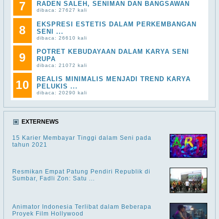
7
RADEN SALEH, SENIMAN DAN BANGSAWAN
dibaca: 27627 kali
EKSPRESI ESTETIS DALAM PERKEMBANGAN
8
SENI ...
dibaca: 26610 kali
POTRET KEBUDAYAAN DALAM KARYA SENI
9
RUPA
dibaca: 21072 kali
REALIS MINIMALIS MENJADI TREND KARYA
10
PELUKIS ...
dibaca: 20290 kali
EXTERNEWS
15 Karier Membayar Tinggi dalam Seni pada
tahun 2021
Resmikan Empat Patung Pendiri Republik di
Sumbar, Fadli Zon: Satu ...
Animator Indonesia Terlibat dalam Beberapa
Proyek Film Hollywood