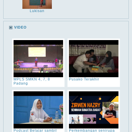
Lukisan
VIDEO
MPLS SMKN 4, 7, 8
Pusako Terakhir
Padang
Podcast Belajar sambil
Perkembangan senirupa