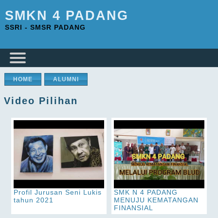
SMKN 4 PADANG
SSRI - SMSR PADANG
HOME
ALUMNI
Video Pilihan
Profil Jurusan Seni Lukis
SMK N 4 PADANG
tahun 2021
MENUJU KEMATANGAN
FINANSIAL