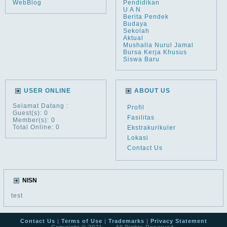
WebBlog
Pendidikan
U A N
Berita Pendek
Budaya
Sekolah
Aktual
Mushalla Nurul Jamal
Bursa Kerja Khusus
Siswa Baru
USER ONLINE
ABOUT US
Selamat Datang
:
Profil
Guest(s): 0
Fasilitas
Member(s): 0
Total Online: 0
Ekstrakurikuler
Lokasi
Contact Us
NISN
test
Contact Us
|
Terms of Use
|
Trademarks
|
Privacy Statement
Copyright © 2021 ---. All Rights Reserved.