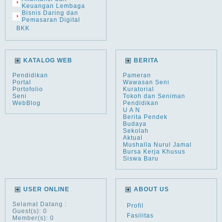
Keuangan Lembaga
Bisnis Daring dan
Pemasaran Digital
BKK
KATALOG WEB
BERITA
Pendidikan
Pameran
Portal
Wawasan Seni
Portofolio
Kuratorial
Seni
Tokoh dan Seniman
WebBlog
Pendidikan
U A N
Berita Pendek
Budaya
Sekolah
Aktual
Mushalla Nurul Jamal
Bursa Kerja Khusus
Siswa Baru
USER ONLINE
ABOUT US
Selamat Datang
:
Profil
Guest(s): 0
Fasilitas
Member(s): 0