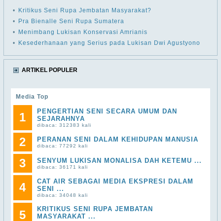
•
Kritikus Seni Rupa Jembatan Masyarakat?
•
Pra Bienalle Seni Rupa Sumatera
•
Menimbang Lukisan Konservasi Amrianis
•
Kesederhanaan yang Serius pada Lukisan Dwi Agustyono
ARTIKEL POPULER
Media Top
PENGERTIAN SENI SECARA UMUM DAN
1
SEJARAHNYA
dibaca: 312383 kali
2
PERANAN SENI DALAM KEHIDUPAN MANUSIA
dibaca: 77292 kali
3
SENYUM LUKISAN MONALISA DAH KETEMU ...
dibaca: 36171 kali
CAT AIR SEBAGAI MEDIA EKSPRESI DALAM
4
SENI ...
dibaca: 34048 kali
KRITIKUS SENI RUPA JEMBATAN
5
MASYARAKAT ...