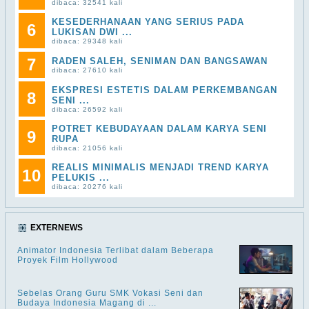
dibaca: 32541 kali
KESEDERHANAAN YANG SERIUS PADA
6
LUKISAN DWI ...
dibaca: 29348 kali
7
RADEN SALEH, SENIMAN DAN BANGSAWAN
dibaca: 27610 kali
EKSPRESI ESTETIS DALAM PERKEMBANGAN
8
SENI ...
dibaca: 26592 kali
POTRET KEBUDAYAAN DALAM KARYA SENI
9
RUPA
dibaca: 21056 kali
REALIS MINIMALIS MENJADI TREND KARYA
10
PELUKIS ...
dibaca: 20276 kali
EXTERNEWS
Animator Indonesia Terlibat dalam Beberapa
Proyek Film Hollywood
Sebelas Orang Guru SMK Vokasi Seni dan
Budaya Indonesia Magang di ...