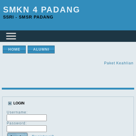
SMKN 4 PADANG
SSRI - SMSR PADANG
HOME
ALUMNI
Paket Keahlian
LOGIN
Username:
Password: