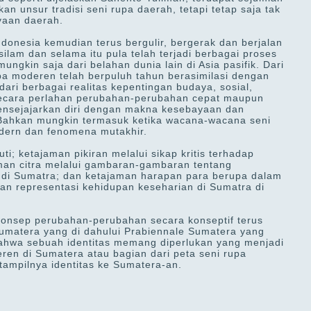
n unsur tradisi seni rupa daerah, tetapi tetap saja tak
yaan daerah.
donesia kemudian terus bergulir, bergerak dan berjalan
ilam dan selama itu pula telah terjadi berbagai proses
ngkin saja dari belahan dunia lain di Asia pasifik. Dari
rupa moderen telah berpuluh tahun berasimilasi dengan
ri berbagai realitas kepentingan budaya, sosial,
Secara perlahan perubahan-perubahan cepat maupun
ensejajarkan diri dengan makna kesebayaan dan
ahkan mungkin termasuk ketika wacana-wacana seni
dern dan fenomena mutakhir.
i; ketajaman pikiran melalui sikap kritis terhadap
aman citra melalui gambaran-gambaran tentang
 di Sumatra; dan ketajaman harapan para berupa dalam
n representasi kehidupan keseharian di Sumatra di
konsep perubahan-perubahan secara konseptif terus
Sumatera yang di dahului Prabiennale Sumatera yang
 bahwa sebuah identitas memang diperlukan yang menjadi
en di Sumatera atau bagian dari peta seni rupa
 tampilnya identitas ke Sumatera-an.