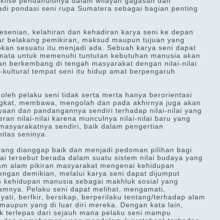
 klise pendahulunya dalam wilayah gagasan dan
adi pondasi seni rupa Sumatera sebagai bagian penting
esenian, kelahiran dan kehadiran karya seni ke depan
latar belakang pemikiran, maksud maupun tujuan yang
kan sesuatu itu menjadi ada. Sebuah karya seni dapat
 semata untuk memenuhi tuntutan kebutuhan manusia akan
an berkembang di tengah masyarakat dengan nilai-nilai
-kultural tempat seni itu hidup amat berpengaruh
 oleh pelaku seni tidak serta merta hanya berorientasi
angkat, membawa, mengolah dan pada akhirnya juga akan
yaan dan pandangannya sendiri terhadap nilai-nilai yang
an nilai-nilai karena munculnya nilai-nilai baru yang
masyarakatnya sendiri, baik dalam pengertian
tas seninya.
p yang dianggap baik dan menjadi pedoman pilihan bagi
ai tersebut berada dalam suatu sistem nilai budaya yang
alam alam pikiran masyarakat mengenai kehidupan
engan demikian, melalui karya seni dapat dijumput
an kehidupan manusia sebagai makhluk sosial yang
amnya. Pelaku seni dapat melihat, mengamati,
i, berfkir, bersikap, berperilaku tentang/terhadap alam
 maupun yang di luar diri mereka. Dengan kata lain,
 terlepas dari sejauh mana pelaku seni mampu