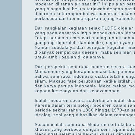
moderen di tanah air saat ini? Ini pulalah p
yang hingga kini belum terjawab dengan pasti
diperoleh keterangan bahwa pameran bukan s
berkesudahan tapi merupakan ajang kompeten
Dari rangkaian kegiatan sejak PLDPS digelar
yang pada dasarnya ingin mengukuhkan identi
Tetapi persoalan mencari apalagi untuk sebu
gampang diperoleh dan dimiliki, seperti yang
Namun setidaknya dari beragam kegiatan maup
dibanyak tempat dan daerah, maka seniman s
untuk ambil bagian di dalamnya.
Dari perspektif seni rupa moderen secara luas
Mamannoor yang kerap memfasilitasi pameran
bahwa seni rupa Indonesia diakui telah meng
silam. Maksud fase perubahan ketika istilah
dan karya perupa Indonesia. Maka makna mod
kepada kesebayaan dan kesezamanan.
Istilah moderen secara sederhana mudah dite
Karena dalam terminologi moderen dalam rang
periode sekitar tahun 1860 hingga 1970-an se
ideologi seni yang dihasilkan dalam rentanga
Sesuai istilah seni rupa Moderen serta keber
khusus yang berbeda dengan seni rupa moder
Mengingat selama ini hal-hal khusus dimaksud