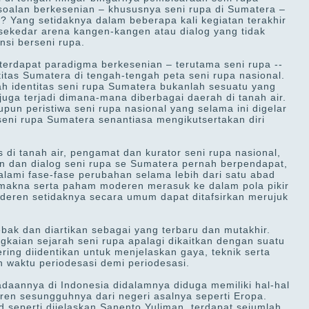
ersoalan berkesenian – khususnya seni rupa di Sumatera –
? Yang setidaknya dalam beberapa kali kegiatan terakhir
ekedar arena kangen-kangen atau dialog yang tidak
si berseni rupa.
 terdapat paradigma berkesenian – terutama seni rupa --
tas Sumatera di tengah-tengah peta seni rupa nasional.
ah identitas seni rupa Sumatera bukanlah sesuatu yang
 juga terjadi dimana-mana diberbagai daerah di tanah air.
un peristiwa seni rupa nasional yang selama ini digelar
eni rupa Sumatera senantiasa mengikutsertakan diri
 di tanah air, pengamat dan kurator seni rupa nasional,
 dan dialog seni rupa se Sumatera pernah berpendapat,
alami fase-fase perubahan selama lebih dari satu abad
, makna serta paham moderen merasuk ke dalam pola pikir
eren setidaknya secara umum dapat ditafsirkan merujuk
bak dan diartikan sebagai yang terbaru dan mutakhir.
kaian sejarah seni rupa apalagi dikaitkan dengan suatu
ring diidentikan untuk menjelaskan gaya, teknik serta
n waktu periodesasi demi periodesasi.
adaannya di Indonesia didalamnya diduga memiliki hal-hal
en sesungguhnya dari negeri asalnya seperti Eropa.
 seperti dijelaskan Sanento Yuliman, terdapat sejumlah