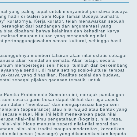
imat yang paling tepat untuk menyambut peristiwa budaya
 yang hadir di Galeri Seni Rupa Taman Budaya Sumatra
ebay” kuratornya. Kerja kurator, telah menawarkan sebuah
ni, berangkat dari pandangan dan argumentasi yang
ya bisa dipahami bahwa kelahiran dan kehadiran karya
n, maksud maupun tujuan yang mengandung nilai.
i pertanggungjawaban secara kultural, sehingga hasil
.
esungguhnya memberi tafsiran akan nilai estetis sebagai
nusia akan keindahan semata. Akan tetapi, secara
a umum mempertegas seni hidup, tumbuh dan berkembang
ayaannya sendiri, di mana setting sosio-kultural tempat
ya-karya yang dihasilkan. Realitas sosial dan budaya,
 kental sebagai pijakan gagasan tematik, untuk
e Panitia Prabiennale Sumatera ini, merujuk pandangan
 seni secara garis besar dapat dilihat dari tiga aspek.
gayaan dalam “membaca” dan mengapresiasi karya seni
nampilan (appearance) atau nilai wujud atau bentuk yang
secara visual. Nilai ini lebih menekankan pada nilai
berupa nilai-nilai ilmu pengetahaun (kognisi), nilai rasa,
nilai-nilai hidup manusia seperti nilai-nilai moral dan
agamaan, nilai-nilai tradisi maupun modernitas, kecantikan
pada nilai pesan (massage) yang dikomunikasikan kepada