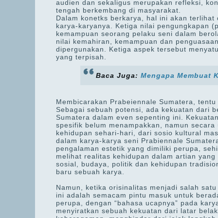
audien dan sekaligus merupakan refleksi, kon
tengah berkembang di masyarakat.
Dalam konetks berkarya, hal ini akan terliha
karya-karyanya. Ketiga nilai pengungkapan (p
kemampuan seorang pelaku seni dalam berolah
nilai kemahiran, kemampuan dan penguasaan t
dipergunakan. Ketiga aspek tersebut menyat
yang terpisah.
Baca Juga:
Mengapa Membuat Kr
Membicarakan Prabeiennale Sumatera, tentu 
Sebagai sebuah potensi, ada kekuatan dari b
Sumatera dalam even sepenting ini. Kekuata
spesifik belum menampakkan, namun secara
kehidupan sehari-hari, dari sosio kultural ma
dalam karya-karya seni Prabiennale Sumatera
pengalaman estetik yang dimiliki perupa, se
melihat realitas kehidupan dalam artian yang
sosial, budaya, politik dan kehidupan tradisio
baru sebuah karya.
Namun, ketika orisinalitas menjadi salah satu 
ini adalah semacam pintu masuk untuk berada
perupa, dengan “bahasa ucapnya” pada karya,
menyiratkan sebuah kekuatan dari latar bela