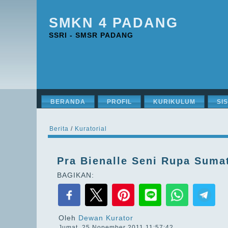
SMKN 4 PADANG
SSRI - SMSR PADANG
BERANDA
PROFIL
KURIKULUM
SI
Berita
/
Kuratorial
Pra Bienalle Seni Rupa Suma
BAGIKAN:
Oleh
Dewan Kurator
Jumat, 25 Nopember 2011 11:57:42