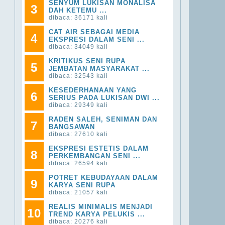
SENYUM LUKISAN MONALISA
3
DAH KETEMU ...
dibaca: 36171 kali
CAT AIR SEBAGAI MEDIA
4
EKSPRESI DALAM SENI ...
dibaca: 34049 kali
KRITIKUS SENI RUPA
5
JEMBATAN MASYARAKAT ...
dibaca: 32543 kali
KESEDERHANAAN YANG
6
SERIUS PADA LUKISAN DWI ...
dibaca: 29349 kali
RADEN SALEH, SENIMAN DAN
7
BANGSAWAN
dibaca: 27610 kali
EKSPRESI ESTETIS DALAM
8
PERKEMBANGAN SENI ...
dibaca: 26594 kali
POTRET KEBUDAYAAN DALAM
9
KARYA SENI RUPA
dibaca: 21057 kali
REALIS MINIMALIS MENJADI
10
TREND KARYA PELUKIS ...
dibaca: 20276 kali