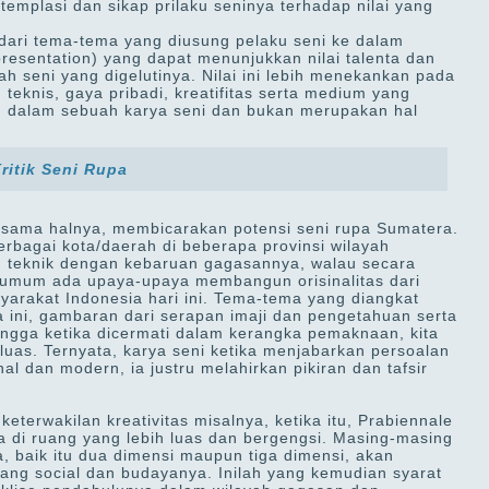
templasi dan sikap prilaku seninya terhadap nilai yang
t dari tema-tema yang diusung pelaku seni ke dalam
resentation) yang dapat menunjukkan nilai talenta dan
 seni yang digelutinya. Nilai ini lebih menekankan pada
eknis, gaya pribadi, kreatifitas serta medium yang
u dalam sebuah karya seni dan bukan merupakan hal
itik Seni Rupa
sama halnya, membicarakan potensi seni rupa Sumatera.
erbagai kota/daerah di beberapa provinsi wilayah
n teknik dengan kebaruan gagasannya, walau secara
 umum ada upaya-upaya membangun orisinalitas dari
syarakat Indonesia hari ini. Tema-tema yang diangkat
 ini, gambaran dari serapan imaji dan pengetahuan serta
hingga ketika dicermati dalam kerangka pemaknaan, kita
 luas. Ternyata, karya seni ketika menjabarkan persoalan
nal dan modern, ia justru melahirkan pikiran dan tafsir
keterwakilan kreativitas misalnya, ketika itu, Prabiennale
 di ruang yang lebih luas dan bergengsi. Masing-masing
 baik itu dua dimensi maupun tiga dimensi, akan
kang social dan budayanya. Inilah yang kemudian syarat