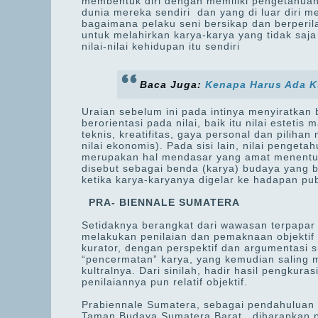
membentuk diri dengan memiliki pengetahu
dunia mereka sendiri dan yang di luar diri 
bagaimana pelaku seni bersikap dan berperi
untuk melahirkan karya-karya yang tidak saja
nilai-nilai kehidupan itu sendiri
Baca Juga:
Kenapa Harus Ada K
Uraian sebelum ini pada intinya menyiratkan
berorientasi pada nilai, baik itu nilai esteti
teknis, kreatifitas, gaya personal dan piliha
nilai ekonomis). Pada sisi lain, nilai penget
merupakan hal mendasar yang amat menentuk
disebut sebagai benda (karya) budaya yang be
ketika karya-karyanya digelar ke hadapan pub
PRA- BIENNALE SUMATERA
Setidaknya berangkat dari wawasan terpapar
melakukan penilaian dan pemaknaan objektif
kurator, dengan perspektif dan argumentasi s
“pencermatan” karya, yang kemudian saling men
kultralnya. Dari sinilah, hadir hasil pengkur
penilaiannya pun relatif objektif.
Prabiennale Sumatera, sebagai pendahuluan B
Taman Budaya Sumatera Barat, diharapkan p