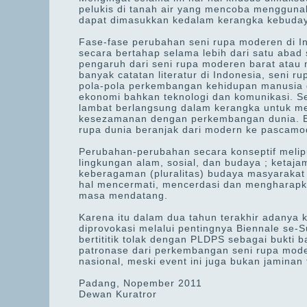
pelukis di tanah air yang mencoba menggunaka
dapat dimasukkan kedalam kerangka kebuda
Fase-fase perubahan seni rupa moderen di In
secara bertahap selama lebih dari satu abad s
pengaruh dari seni rupa moderen barat atau mu
banyak catatan literatur di Indonesia, seni 
pola-pola perkembangan kehidupan manusia da
ekonomi bahkan teknologi dan komunikasi. 
lambat berlangsung dalam kerangka untuk m
kesezamanan dengan perkembangan dunia. B
rupa dunia beranjak dari modern ke pascamo
Perubahan-perubahan secara konseptif meliput
lingkungan alam, sosial, dan budaya ; ketaj
keberagaman (pluralitas) budaya masyarakat
hal mencermati, mencerdasi dan mengharapka
masa mendatang.
Karena itu dalam dua tahun terakhir adanya 
diprovokasi melalui pentingnya Biennale se-
bertititik tolak dengan PLDPS sebagai bukti
patronase dari perkembangan seni rupa moder
nasional, meski event ini juga bukan jaminan
Padang, Nopember 2011
Dewan Kuratror