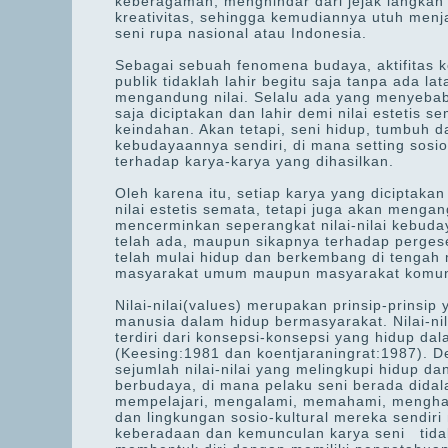
keberagaman, menghindar dari jejak langkah
kreativitas, sehingga kemudiannya utuh menj
seni rupa nasional atau Indonesia.
Sebagai sebuah fenomena budaya, aktifitas k
publik tidaklah lahir begitu saja tanpa ada 
mengandung nilai. Selalu ada yang menyebab
saja diciptakan dan lahir demi nilai estetis
keindahan. Akan tetapi, seni hidup, tumbuh d
kebudayaannya sendiri, di mana setting sosio
terhadap karya-karya yang dihasilkan.
Oleh karena itu, setiap karya yang diciptakan
nilai estetis semata, tetapi juga akan meng
mencerminkan seperangkat nilai-nilai kebuda
telah ada, maupun sikapnya terhadap pergeser
telah mulai hidup dan berkembang di tengah 
masyarakat umum maupun masyarakat komuni
Nilai-nilai(values) merupakan prinsip-prinsi
manusia dalam hidup bermasyarakat. Nilai-nil
terdiri dari konsepsi-konsepsi yang hidup d
(Keesing:1981 dan koentjaraningrat:1987). D
sejumlah nilai-nilai yang melingkupi hidup d
berbudaya, di mana pelaku seni berada didal
mempelajari, mengalami, memahami, menghayat
dan lingkungan sosio-kultural mereka sendiri
keberadaan dan kemunculan karya seni tidak