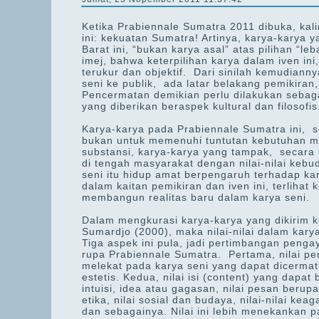
Ketika Prabiennale Sumatra 2011 dibuka, kal
ini: kekuatan Sumatra! Artinya, karya-karya
Barat ini, “bukan karya asal” atas pilihan “l
imej, bahwa keterpilihan karya dalam iven i
terukur dan objektif. Dari sinilah kemudiann
seni ke publik, ada latar belakang pemikira
Pencermatan demikian perlu dilakukan sebaga
yang diberikan beraspek kultural dan filosofis
Karya-karya pada Prabiennale Sumatra ini, s
bukan untuk memenuhi tuntutan kebutuhan ma
substansi, karya-karya yang tampak, secar
di tengah masyarakat dengan nilai-nilai kebud
seni itu hidup amat berpengaruh terhadap kar
dalam kaitan pemikiran dan iven ini, terlihat
membangun realitas baru dalam karya seni.
Dalam mengkurasi karya-karya yang dikirim k
Sumardjo (2000), maka nilai-nilai dalam karya
Tiga aspek ini pula, jadi pertimbangan pen
rupa Prabiennale Sumatra. Pertama, nilai pe
melekat pada karya seni yang dapat dicermati 
estetis. Kedua, nilai isi (content) yang dapat 
intuisi, idea atau gagasan, nilai pesan berupa 
etika, nilai sosial dan budaya, nilai-nilai ke
dan sebagainya. Nilai ini lebih menekankan 