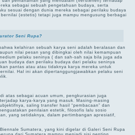
an dan pemahaman yang mendalam (verstehen) terhadap
mereka sebagai sebuah pengetahuan budaya, serta
laku sesuai dengan dunia mereka sebagai perilaku budaya
 bernilai (estetis) tetapi juga mampu mengusung berbagai
urator Seni Rupa?
 bahwa kelahiran sebuah karya seni adalah beralasan dan
s maupun nilai pesan yang dibingkai oleh nilai kemampuan
n medium pelaku seninya ( dan sah-sah saja bila juga ada
ahuan budaya dan perilaku budaya dari pelaku seninya
an pantas atau atau tidaknya karya mereka untuk
rnilai. Hal ini akan dipertanggungjawabkan pelaku seni
lik.
 di atas sebagai acuan umum, pengkurasian juga
 terjadap karya-karya yang masuk. Masing-masing
ubjektifnya, saling transfer hasil “pembacaan” dan
guatakan penilaian estetik, filosofis lalu sosio
asian, yang setidaknya, dalam pertimbangan apresiatif,
iennale Sumatera, yang kini digelar di Galeri Seni Rupa
erupa dari Sumatera mampu menjadi sisi penting