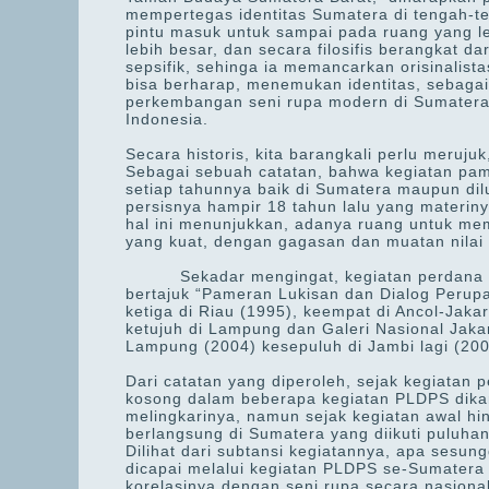
mempertegas identitas Sumatera di tengah-te
pintu masuk untuk sampai pada ruang yang l
lebih besar, dan secara filosifis berangkat 
sepsifik, sehinga ia memancarkan orisinalistas
bisa berharap, menemukan identitas, sebagai
perkembangan seni rupa modern di Sumatera,
Indonesia.
Secara historis, kita barangkali perlu meruju
Sebagai sebuah catatan, bahwa kegiatan pam
setiap tahunnya baik di Sumatera maupun di
persisnya hampir 18 tahun lalu yang materinya
hal ini menunjukkan, adanya ruang untuk me
yang kuat, dengan gagasan dan muatan nilai
Sekadar mengingat, kegiatan perdana dan
bertajuk “Pameran Lukisan dan Dialog Perup
ketiga di Riau (1995), keempat di Ancol-Jaka
ketujuh di Lampung dan Galeri Nasional Jakar
Lampung (2004) kesepuluh di Jambi lagi (200
Dari catatan yang diperoleh, sejak kegiatan
kosong dalam beberapa kegiatan PLDPS dikar
melingkarinya, namun sejak kegiatan awal hin
berlangsung di Sumatera yang diikuti puluha
Dilihat dari subtansi kegiatannya, apa sesun
dicapai melalui kegiatan PLDPS se-Sumatera t
korelasinya dengan seni rupa secara nasiona