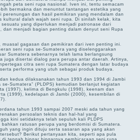
ngah peta seni rupa nasional. Iven ini, tentu semacam
ebih bermakna dan menuntut tantangan estetika yang
dari perenungan dan hasil pemikiran yang mendalam dan
 kultural dalah wajah seni rupa. Di sinilah kelak, kita
 sesuatu yang diperlukan menjadi patronase dari
 dan menjadi bagian penting dalam denyut seni Rupa
k, muasal gagasan dan pemikiran dari iven penting ini.
eran seni rupa se-Sumatera yang diselenggarakan
luar Sumatera sebenarnya telah lama berlangsung
 juga disertai dialog para perupa antar daerah. Artinya,
mpertegas citra seni rupa Sumatera dengan latar budaya
 serta performa yang utuh sebagai produk budaya.
 kedua dilaksanakan tahun 1993 dan 1994 di Jambi
a se-Sumatera” (PLDPS) kemudian berlanjut kegiatan
rta (1997), kelima di Bengkulu (1998), keenam dan
ta (1999), kedelapan di Jambi (2000), kesembilan di
7).
 perdana tahun 1993 sampai 2007 meski ada tahun yang
enakan persoalan teknis dan hal-hal yang
gga kini setidaknya telah sepuluh kali PLDPS
n bahkan ratusan perupa yang berdomisi di Sumatera.
gguh yang ingin dituju serta sasaran apa yang akan
ersebut? Berikut pertanyaan kita, seperti apa pula
l di tengah hingar bingarnya pembicaraan seni rupa