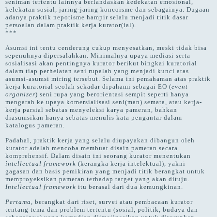
seniman tertentu lainnya berlandaskan kedekatan emosional,
kelekatan sosial, jaring-jaring koncoisme dan sebagainya. Dugaan
adanya praktik nepotisme hampir selalu menjadi titik dasar
persoalan dalam praktik kerja kurator(ial).
***
Asumsi ini tentu cenderung cukup menyesatkan, meski tidak bisa
sepenuhnya dipersalahkan. Minimalnya upaya mediasi serta
sosialisasi akan pentingnya kurator berikut bingkai kuratorial
dalam tiap perhelatan seni rupalah yang menjadi kunci atas
asumsi-asumsi miring tersebut. Selama ini pemahaman atas praktik
kerja kuratorial seolah sekadar dipahami sebagai EO (
event
organizer
) seni rupa yang berorientasi sempit seperti hanya
mengarah ke upaya komersialisasi seni(man) semata, atau kerja-
kerja parsial sebatas menyeleksi karya pameran, bahkan
diasumsikan hanya sebatas menulis kata pengantar dalam
katalogus pameran.
Padahal, praktik kerja yang selalu diupayakan dibangun oleh
kurator adalah mencoba membuat disain pameran secara
komprehensif. Dalam disain ini seorang kurator menentukan
intellectual framework
(kerangka kerja intelektual), yakni
gagasan dan basis pemikiran yang menjadi titik berangkat untuk
memproyeksikan pameran terhadap target yang akan dituju.
Intellectual framework
itu berasal dari dua kemungkinan.
Pertama
, berangkat dari riset, survei atau pembacaan kurator
tentang tema dan problem tertentu (sosial, politik, budaya dan