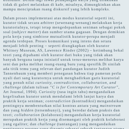
tidak di galeri melainkan di kafe, misalnya, dimungkinkan akan
mampu menciptakan ruang diskursif yang lebih kompleks.
Dalam proses implementasi atas modus kuratorial seperti ini,
kurator tidak secara arbitrer (sewenang-wenang) melakukan kerja
kuratorialnya, tetapi tetap mengedepankan seniman sebagai pokok
soal (
subject matter
) dan sumber utama gagasan. Dengan demikian
pola kerja yang simbiose mutualistik kurator-perupa menjadi
agenda terdepan. Proses komunikasi yang intens dan setara
menjadi lebih penting – seperti diungkapkan oleh kurator
Whitney Museum, AS, Lawrence Rinder (2002) – ketimbang bekal
teori yang dipahami oleh kurator dari buku yang tidak akan
banyak berguna tanpa inisiatif untuk terus-menerus melihat karya
seni dan peka melihat ruang-ruang baru yang spesifik.Di sinilah
ada titik temu yang relevan dari pandangan kurator Judith
Tannenbaum yang memberi penegasan bahwa tiap pameran perlu
nyali dari sang kuratornya untuk menghadirkan garis kuratorial
yang penuh nilai
curiosity, contradiction, collaboration, and
challenge
(dalam tulisan
“C is for Contemporary Art Curator”,
Art Journal, 1994).
Curiosity
(rasa ingin tahu) mengandaikan
kegelisahan kurator untuk mendalami lebih lanjut karya dan
praktik kerja seniman;
contradiction
(kontradiksi) mengandaikan
pentingnya membenturkan nilai kontras antara yang
mainstream
dan yang
hidden
(tersembunyi), yang beredar dalam praksis dan
teori;
collaboration
(kolaborasi) mengandaikan kerja kuratorial
merupakan praktik kerja yang disemangati oleh praktik kolaborasi
yang egaliter; dan
challenge
(tantangan) yang mengandaikan
pentingnya progres yang dinamis sebagai sebuah tantangan utama.