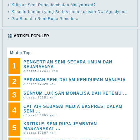
•
Kritikus Seni Rupa Jembatan Masyarakat?
•
Kesederhanaan yang Serius pada Lukisan Dwi Agustyono
•
Pra Bienalle Seni Rupa Sumatera
ARTIKEL POPULER
Media Top
PENGERTIAN SENI SECARA UMUM DAN
1
SEJARAHNYA
dibaca: 312412 kali
2
PERANAN SENI DALAM KEHIDUPAN MANUSIA
dibaca: 77320 kali
3
SENYUM LUKISAN MONALISA DAH KETEMU ...
dibaca: 36181 kali
CAT AIR SEBAGAI MEDIA EKSPRESI DALAM
4
SENI ...
dibaca: 34065 kali
KRITIKUS SENI RUPA JEMBATAN
5
MASYARAKAT ...
dibaca: 32567 kali