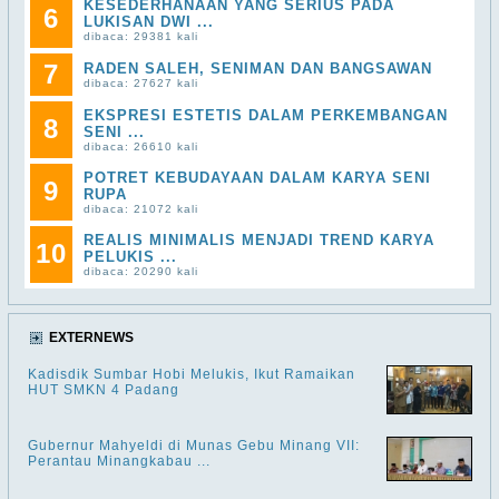
KESEDERHANAAN YANG SERIUS PADA
6
LUKISAN DWI ...
dibaca: 29381 kali
7
RADEN SALEH, SENIMAN DAN BANGSAWAN
dibaca: 27627 kali
EKSPRESI ESTETIS DALAM PERKEMBANGAN
8
SENI ...
dibaca: 26610 kali
POTRET KEBUDAYAAN DALAM KARYA SENI
9
RUPA
dibaca: 21072 kali
REALIS MINIMALIS MENJADI TREND KARYA
10
PELUKIS ...
dibaca: 20290 kali
EXTERNEWS
Kadisdik Sumbar Hobi Melukis, Ikut Ramaikan
HUT SMKN 4 Padang
Gubernur Mahyeldi di Munas Gebu Minang VII:
Perantau Minangkabau ...