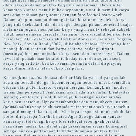
sebagainya) yang kemudian diimajinasikan untuk diturunkan
(derivasikan) dalam praktik kerja visual seniman. Dari sinilah
kemudian kurator memiliki hak sepenuhnya untuk memilih karya
seni atau seniman yang sesuai dengan
intellectual framework
.
Dalam tahap ini sangat dimungkinkan kurator menyeleksi karya
yang tidak sekadar indah dan bagus dengan parameter estetik saja,
melainkan juga menempatkan karya yang menarik sebagai subyek
untuk menyuarakan persoalan tertentu. Teks visual diberi konteks
persoalan. Atau dalam istilah Direktur Apexart-Curatorial Program,
New York, Steven Rand (2002), dikatakan bahwa: “Seseorang bisa
menunjukkan seniman dan karya seninya, sedang kurator
(mestinya) bisa menunjukkan karya seni dan konteksnya”. Dalam
level ini, pemahaman kurator terhadap teori dan sejarah seni,
karya yang artistik, berikut kemampuannya dalam displaying
karya diasumsikan telah cukup paripurna.
Kemungkinan
kedua
, berasal dari artifak karya seni yang sudah
ada atau tersedia dengan kecenderungan tertentu untuk kemudian
dibaca ulang oleh kurator dengan beragam kemungkinan modus,
sistem dan perspektif pembacaannya. Pada titik inilah kreativitas
seorang kurator diuji untuk lebih jauh menggaungkan artifak
karya seni tersebut. Upaya membongkar dan menyubversi sistem
(pe)makna(an) yang telah menjadi mainstream atas karya tersebut
sangat dimungkinkan terjadi. Misalnya eksposisi tubuh-tubuh dan
potret diri perupa Nurkholis atau Agus Suwage dalam kanvas-
kanvasnya, tidak lagi hanya bisa sebagai sebungkah praktik
narsisisme, melainkan dapat juga dikerangkai secara konseptual
sebagai subyek perlawanan terhadap dominasi praktik kuasa
konsumsi. Belum lagi ihwal pemajangan karya yang dilakukan