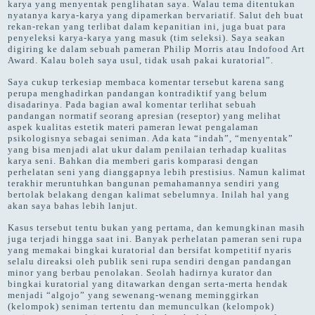
karya yang menyentak penglihatan saya. Walau tema ditentukan
nyatanya karya-karya yang dipamerkan bervariatif. Salut deh buat
rekan-rekan yang terlibat dalam kepanitian ini, juga buat para
penyeleksi karya-karya yang masuk (tim seleksi). Saya seakan
digiring ke dalam sebuah pameran Philip Morris atau Indofood Art
Award. Kalau boleh saya usul, tidak usah pakai kuratorial”.
Saya cukup terkesiap membaca komentar tersebut karena sang
perupa menghadirkan pandangan kontradiktif yang belum
disadarinya. Pada bagian awal komentar terlihat sebuah
pandangan normatif seorang apresian (reseptor) yang melihat
aspek kualitas estetik materi pameran lewat pengalaman
psikologisnya sebagai seniman. Ada kata “indah”, “menyentak”
yang bisa menjadi alat ukur dalam penilaian terhadap kualitas
karya seni. Bahkan dia memberi garis komparasi dengan
perhelatan seni yang dianggapnya lebih prestisius. Namun kalimat
terakhir meruntuhkan bangunan pemahamannya sendiri yang
bertolak belakang dengan kalimat sebelumnya. Inilah hal yang
akan saya bahas lebih lanjut.
Kasus tersebut tentu bukan yang pertama, dan kemungkinan masih
juga terjadi hingga saat ini. Banyak perhelatan pameran seni rupa
yang memakai bingkai kuratorial dan bersifat kompetitif nyaris
selalu direaksi oleh publik seni rupa sendiri dengan pandangan
minor yang berbau penolakan. Seolah hadirnya kurator dan
bingkai kuratorial yang ditawarkan dengan serta-merta hendak
menjadi “algojo” yang sewenang-wenang meminggirkan
(kelompok) seniman tertentu dan memunculkan (kelompok)