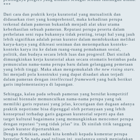
***
Dari cara dan praktik kerja kuratorial yang mutualistik dan
didasarkan riset yang komprehensif, maka kehadiran perupa
terkenal dalam pameran bukanlah menjadi alat ukur utama
keberhasilan sebuah pameran. Reputasi perupa peserta dalam
perhelatan seni rupa bukannya tidak penting, tetapi hal yang jauh
lebih signifikan adalah peran kurator dalam memfokuskan melihat
karya-karya yang dikreasi seniman dan menempatkan konteks-
konteks karya itu ke dalam ruang-ruang pemahaman sosial,
politik, dan budaya secara lebih luas dan progresif. Dari sinilah
dimungkinkan kerja kuratorial akan secara otomatis berimbas pada
pemunculan nama-nama perupa baru dalam gelanggang pemetaan
yang lebih tinggi. Maka akan mengemukalah
the new rising stars
.
Ini menjadi pola konstruksi yang dapat disadari akan terjadi
dalam pameran dengan
intellectual framework
yang baik berikut
garis implementasinya di lapangan.
Sehingga, kalau pada sebuah pameran yang bersifat kompetitif
semisal biennale memunculkan nama-nama perupa yang tak
memiliki garis reputasi yang jelas, kecurigaan dan dugaan adanya
praktik nepotisme bisa dipenggal oleh pertanyaan yang lebih
konseptual terhadap garis gagasan kuratorial seperti apa dan
target kultural bagaimana yang memungkinkan mencomot perupa
dengan reputasi “yang tidak jelas” itu. Di sinilah titik tanggung
jawab kurator dipertaruhkan.
Dengan demikian, andai kita kembali kepada komentar perupa
bergelar S.Sn pada awal tulisan ini, usulannya untuk meniadakan