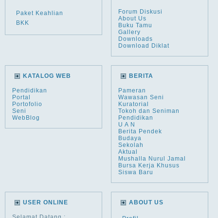
Forum Diskusi
Paket Keahlian
About Us
BKK
Buku Tamu
Gallery
Downloads
Download Diklat
KATALOG WEB
BERITA
Pendidikan
Pameran
Portal
Wawasan Seni
Portofolio
Kuratorial
Seni
Tokoh dan Seniman
WebBlog
Pendidikan
U A N
Berita Pendek
Budaya
Sekolah
Aktual
Mushalla Nurul Jamal
Bursa Kerja Khusus
Siswa Baru
USER ONLINE
ABOUT US
Selamat Datang
: