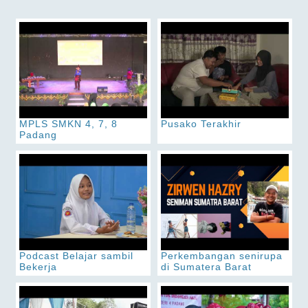
MPLS SMKN 4, 7, 8
Pusako Terakhir
Padang
Podcast Belajar sambil
Perkembangan senirupa
Bekerja
di Sumatera Barat