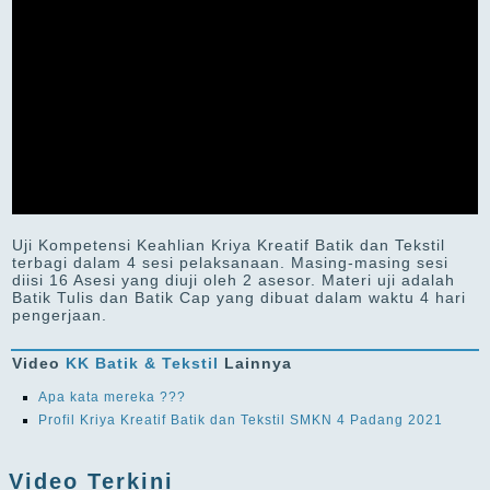
Uji Kompetensi Keahlian Kriya Kreatif Batik dan Tekstil
terbagi dalam 4 sesi pelaksanaan. Masing-masing sesi
diisi 16 Asesi yang diuji oleh 2 asesor. Materi uji adalah
Batik Tulis dan Batik Cap yang dibuat dalam waktu 4 hari
pengerjaan.
Video
KK Batik & Tekstil
Lainnya
Apa kata mereka ???
Profil Kriya Kreatif Batik dan Tekstil SMKN 4 Padang 2021
Video Terkini