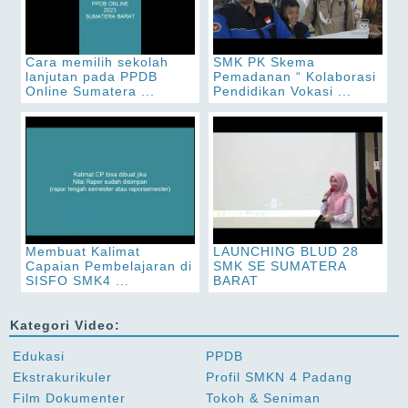
Cara memilih sekolah
SMK PK Skema
lanjutan pada PPDB
Pemadanan “ Kolaborasi
Online Sumatera ...
Pendidikan Vokasi ...
Membuat Kalimat
LAUNCHING BLUD 28
Capaian Pembelajaran di
SMK SE SUMATERA
SISFO SMK4 ...
BARAT
Kategori Video:
Edukasi
PPDB
Ekstrakurikuler
Profil SMKN 4 Padang
Film Dokumenter
Tokoh & Seniman