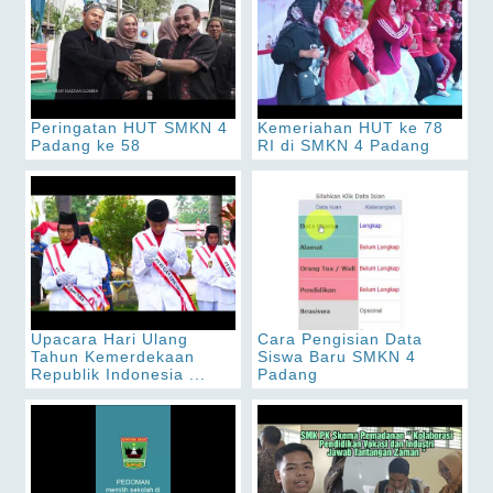
Peringatan HUT SMKN 4
Kemeriahan HUT ke 78
Padang ke 58
RI di SMKN 4 Padang
Upacara Hari Ulang
Cara Pengisian Data
Tahun Kemerdekaan
Siswa Baru SMKN 4
Republik Indonesia ...
Padang