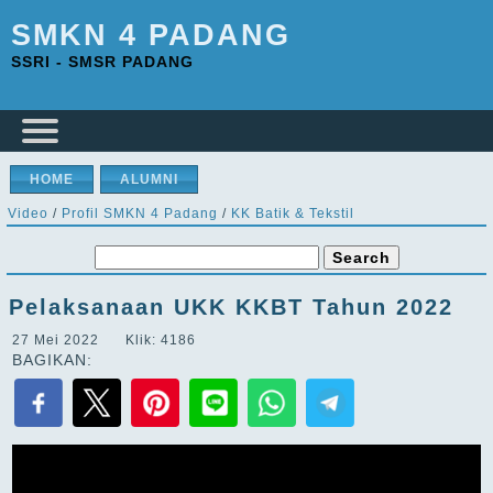
SMKN 4 PADANG
SSRI - SMSR PADANG
HOME
ALUMNI
Video
/
Profil SMKN 4 Padang
/
KK Batik & Tekstil
Pelaksanaan UKK KKBT Tahun 2022
27 Mei 2022 Klik: 4186
BAGIKAN: