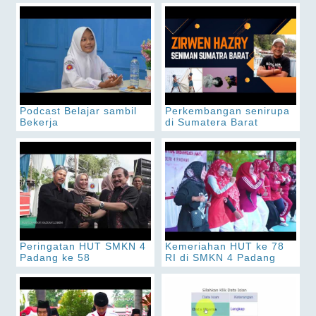
Podcast Belajar sambil
Perkembangan senirupa
Bekerja
di Sumatera Barat
Peringatan HUT SMKN 4
Kemeriahan HUT ke 78
Padang ke 58
RI di SMKN 4 Padang