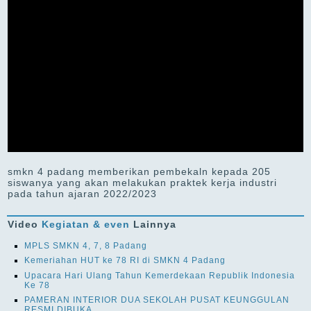
smkn 4 padang memberikan pembekaln kepada 205
siswanya yang akan melakukan praktek kerja industri
pada tahun ajaran 2022/2023
Video
Kegiatan & even
Lainnya
MPLS SMKN 4, 7, 8 Padang
Kemeriahan HUT ke 78 RI di SMKN 4 Padang
Upacara Hari Ulang Tahun Kemerdekaan Republik Indonesia
Ke 78
PAMERAN INTERIOR DUA SEKOLAH PUSAT KEUNGGULAN
RESMI DIBUKA