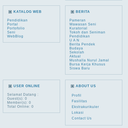
KATALOG WEB
BERITA
Pendidikan
Pameran
Portal
Wawasan Seni
Portofolio
Kuratorial
Seni
Tokoh dan Seniman
WebBlog
Pendidikan
U A N
Berita Pendek
Budaya
Sekolah
Aktual
Mushalla Nurul Jamal
Bursa Kerja Khusus
Siswa Baru
USER ONLINE
ABOUT US
Selamat Datang
:
Profil
Guest(s): 0
Fasilitas
Member(s): 0
Total Online: 0
Ekstrakurikuler
Lokasi
Contact Us