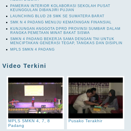
PAMERAN INTERIOR KOLABORASI SEKOLAH PUSAT
KEUNGGULAN DIBANJIRI PUJIAN
LAUNCHING BLUD 28 SMK SE SUMATERA BARAT
SMK N 4 PADANG MENUJU KEMATANGAN FINANSIAL
KUNJUNGAN ANGGOTA DPRD PROVINSI SUMBAR DALAM
RANGKA PEMETAAN MINAT BAKAT SISWA
SMKN 4 PADANG BEKERJA SAMA DENGAN TNI UNTUK
MENCIPTAKAN GENERASI TEGAP, TANGKAS DAN DISIPLIN
MPLS SMKN 4 PADANG
Video Terkini
MPLS SMKN 4, 7, 8
Pusako Terakhir
Padang