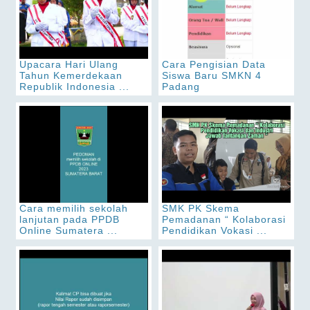
Upacara Hari Ulang
Cara Pengisian Data
Tahun Kemerdekaan
Siswa Baru SMKN 4
Republik Indonesia ...
Padang
Cara memilih sekolah
SMK PK Skema
lanjutan pada PPDB
Pemadanan “ Kolaborasi
Online Sumatera ...
Pendidikan Vokasi ...