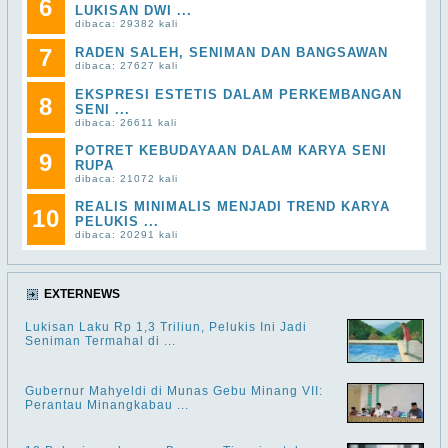
6
LUKISAN DWI ...
dibaca: 29382 kali
7
RADEN SALEH, SENIMAN DAN BANGSAWAN
dibaca: 27627 kali
EKSPRESI ESTETIS DALAM PERKEMBANGAN
8
SENI ...
dibaca: 26611 kali
POTRET KEBUDAYAAN DALAM KARYA SENI
9
RUPA
dibaca: 21072 kali
REALIS MINIMALIS MENJADI TREND KARYA
10
PELUKIS ...
dibaca: 20291 kali
EXTERNEWS
Lukisan Laku Rp 1,3 Triliun, Pelukis Ini Jadi
Seniman Termahal di ...
Gubernur Mahyeldi di Munas Gebu Minang VII:
Perantau Minangkabau ...