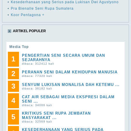
•
Kesederhanaan yang Serius pada Lukisan Dwi Agustyono
•
Pra Bienalle Seni Rupa Sumatera
•
Koor Pentagona +
ARTIKEL POPULER
Media Top
PENGERTIAN SENI SECARA UMUM DAN
1
SEJARAHNYA
dibaca: 312412 kali
2
PERANAN SENI DALAM KEHIDUPAN MANUSIA
dibaca: 77320 kali
3
SENYUM LUKISAN MONALISA DAH KETEMU ...
dibaca: 36182 kali
CAT AIR SEBAGAI MEDIA EKSPRESI DALAM
4
SENI ...
dibaca: 34066 kali
KRITIKUS SENI RUPA JEMBATAN
5
MASYARAKAT ...
dibaca: 32569 kali
KESEDERHANAAN YANG SERIUS PADA