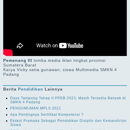
Pemenang III
lomba media iklan tingkat provinsi
Sumatera Barat
Karya Vicky setia gunawan, siswa Multimedia SMKN 4
Padang
Berita
Pendidikan
Lainnya
Daya Tampung Tahap II PPDB 2023, Masih Tersedia Banyak di
SMKN 4 Padang
PENGUMUMAN MPLS 2021
Apa Pentingnya Sertifikat Kompetensi ?
Ekskul Pramuka Sebagai Pendidikan Disiplin dan Kemandirian
Siswa