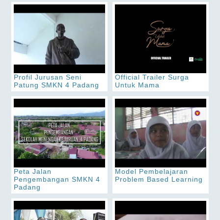
Profil Jurusan Seni
Official Trailer Surga
Patung SMKN 4 Padang
Untuk Mama
Peta Jalan
Model Pembelajaran
Pengembangan SMKN 4
Problem Based Learning
Padang