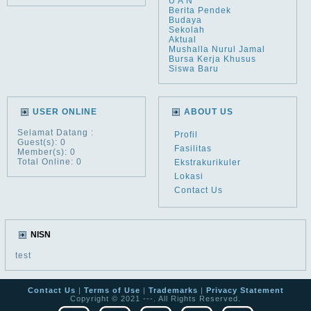
U A N
Berita Pendek
Budaya
Sekolah
Aktual
Mushalla Nurul Jamal
Bursa Kerja Khusus
Siswa Baru
USER ONLINE
ABOUT US
Selamat Datang
:
Profil
Guest(s): 0
Fasilitas
Member(s): 0
Total Online: 0
Ekstrakurikuler
Lokasi
Contact Us
NISN
test
Contact Us
|
Terms of Use
|
Trademarks
|
Privacy Statement
Copyright © 2021 ---. All Rights Reserved.