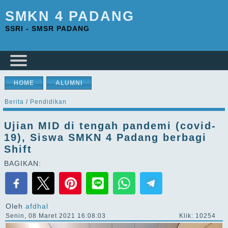
SMKN 4 PADANG
SSRI - SMSR PADANG
HOME
ALUMNI
Berita
/
Pendidikan
Ujian MID di tengah pandemi (covid-
19), Siswa SMKN 4 Padang berbagi
Shift
BAGIKAN:
Oleh
afdhal
Senin, 08 Maret 2021 16:08:03
Klik: 10254