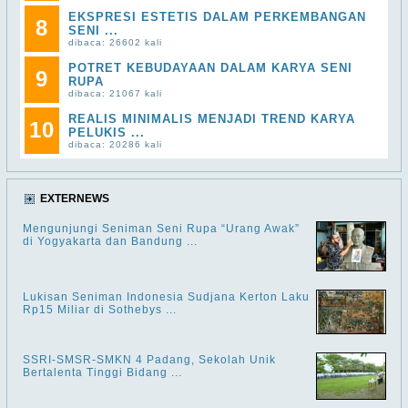
EKSPRESI ESTETIS DALAM PERKEMBANGAN
8
SENI ...
dibaca: 26602 kali
POTRET KEBUDAYAAN DALAM KARYA SENI
9
RUPA
dibaca: 21067 kali
REALIS MINIMALIS MENJADI TREND KARYA
10
PELUKIS ...
dibaca: 20286 kali
EXTERNEWS
Mengunjungi Seniman Seni Rupa “Urang Awak”
di Yogyakarta dan Bandung ...
Lukisan Seniman Indonesia Sudjana Kerton Laku
Rp15 Miliar di Sothebys ...
SSRI-SMSR-SMKN 4 Padang, Sekolah Unik
Bertalenta Tinggi Bidang ...