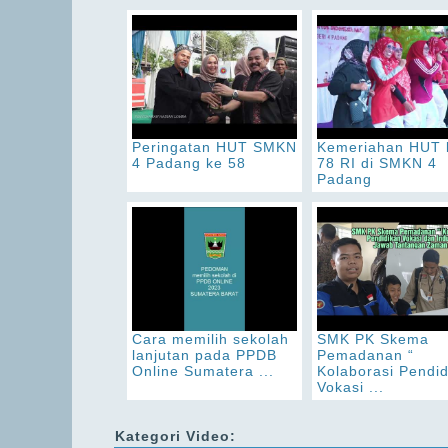
Peringatan HUT SMKN
Kemeriahan HUT 
4 Padang ke 58
78 RI di SMKN 4
Padang
Cara memilih sekolah
SMK PK Skema
lanjutan pada PPDB
Pemadanan “
Online Sumatera ...
Kolaborasi Pendi
Vokasi ...
Kategori Video: