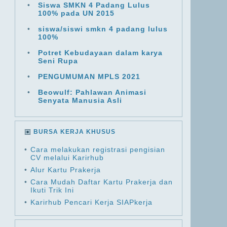
•
Siswa SMKN 4 Padang Lulus
100% pada UN 2015
•
siswa/siswi smkn 4 padang lulus
100%
•
Potret Kebudayaan dalam karya
Seni Rupa
•
PENGUMUMAN MPLS 2021
•
Beowulf: Pahlawan Animasi
Senyata Manusia Asli
BURSA KERJA KHUSUS
•
Cara melakukan registrasi pengisian
CV melalui Karirhub
•
Alur Kartu Prakerja
•
Cara Mudah Daftar Kartu Prakerja dan
Ikuti Trik Ini
•
Karirhub Pencari Kerja SIAPkerja