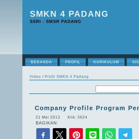
SMKN 4 PADANG
SSRI - SMSR PADANG
BERANDA
PROFIL
KURIKULUM
SI
Video
/
Profil SMKN 4 Padang
Company Profile Program Pe
21 Mei 2013 Klik: 5624
BAGIKAN: