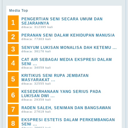
Media Top
PENGERTIAN SENI SECARA UMUM DAN
1
SEJARAHNYA
dibaca: 312395 kali
2
PERANAN SENI DALAM KEHIDUPAN MANUSIA
dibaca: 77303 kali
3
SENYUM LUKISAN MONALISA DAH KETEMU ...
dibaca: 36176 kali
CAT AIR SEBAGAI MEDIA EKSPRESI DALAM
4
SENI ...
dibaca: 34059 kali
KRITIKUS SENI RUPA JEMBATAN
5
MASYARAKAT ...
dibaca: 32555 kali
KESEDERHANAAN YANG SERIUS PADA
6
LUKISAN DWI ...
dibaca: 29359 kali
7
RADEN SALEH, SENIMAN DAN BANGSAWAN
dibaca: 27619 kali
EKSPRESI ESTETIS DALAM PERKEMBANGAN
8
SENI ...
dibaca: 26602 kali