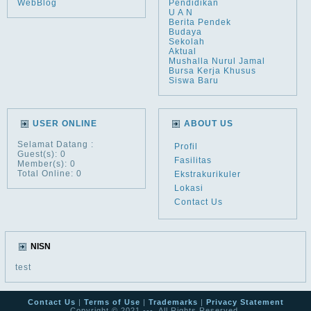
WebBlog
Pendidikan
U A N
Berita Pendek
Budaya
Sekolah
Aktual
Mushalla Nurul Jamal
Bursa Kerja Khusus
Siswa Baru
USER ONLINE
ABOUT US
Selamat Datang
:
Profil
Guest(s): 0
Fasilitas
Member(s): 0
Total Online: 0
Ekstrakurikuler
Lokasi
Contact Us
NISN
test
Contact Us
|
Terms of Use
|
Trademarks
|
Privacy Statement
Copyright © 2021 ---. All Rights Reserved.