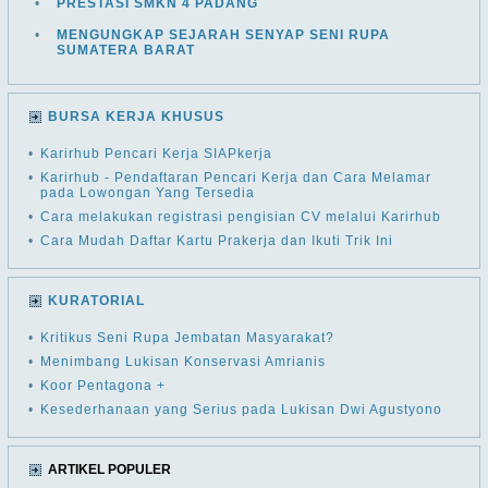
•
PRESTASI SMKN 4 PADANG
•
MENGUNGKAP SEJARAH SENYAP SENI RUPA
SUMATERA BARAT
BURSA KERJA KHUSUS
•
Karirhub Pencari Kerja SIAPkerja
•
Karirhub - Pendaftaran Pencari Kerja dan Cara Melamar
pada Lowongan Yang Tersedia
•
Cara melakukan registrasi pengisian CV melalui Karirhub
•
Cara Mudah Daftar Kartu Prakerja dan Ikuti Trik Ini
KURATORIAL
•
Kritikus Seni Rupa Jembatan Masyarakat?
•
Menimbang Lukisan Konservasi Amrianis
•
Koor Pentagona +
•
Kesederhanaan yang Serius pada Lukisan Dwi Agustyono
ARTIKEL POPULER