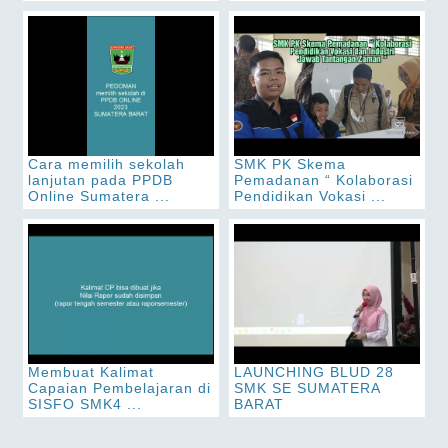
Cara memilih sekolah
SMK PK Skema
lanjutan pada PPDB
Pemadanan “ Kolaborasi
Online Sumatera ...
Pendidikan Vokasi ...
Membuat Kalimat
LAUNCHING BLUD 28
Capaian Pembelajaran di
SMK SE SUMATERA
SISFO SMK4 ...
BARAT