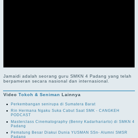
Jamaidi adalah seorang guru SMKN 4 Padang yang telah
berpameran secara nasional dan internasional.
Video
Tokoh & Seniman
Lainnya
Perkembangan senirupa di Sumatera Barat
Rin Hermana Ngaku Suka Cabut Saat SMK - CANGKEH
PODCAST
Masterclass Cinematography (Benny Kadarhariarto) di SMKN 4
Padang
Pematung Besar Diakui Dunia YUSMAN SSn- Alumni SMSR
Padang