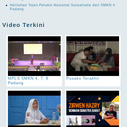
Herisman Tojes Pelukis Nasional Surealisme dari SMKN 4
Padang
Video Terkini
MPLS SMKN 4, 7, 8
Pusako Terakhir
Padang