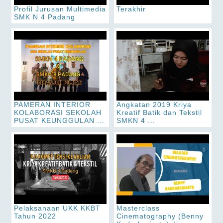
Profil Jurusan Multimedia
Terakhir
SMK N 4 Padang
PAMERAN INTERIOR
Angkatan 2019 Kriya
KOLABORASI SEKOLAH
Kreatif Batik dan Tekstil
PUSAT KEUNGGULAN ...
SMKN 4 ...
Pelaksanaan UKK KKBT
Masterclass
Tahun 2022
Cinematography (Benny