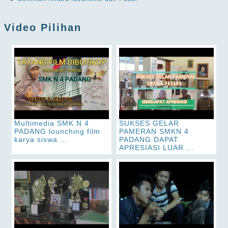
Video Pilihan
Multimedia SMK N 4
SUKSES GELAR
PADANG lounching film
PAMERAN SMKN 4
karya siswa ...
PADANG DAPAT
APRESIASI LUAR ...