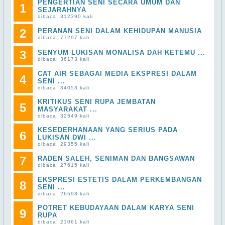
PENGERTIAN SENI SECARA UMUM DAN
1
SEJARAHNYA
dibaca: 312390 kali
2
PERANAN SENI DALAM KEHIDUPAN MANUSIA
dibaca: 77297 kali
3
SENYUM LUKISAN MONALISA DAH KETEMU ...
dibaca: 36173 kali
CAT AIR SEBAGAI MEDIA EKSPRESI DALAM
4
SENI ...
dibaca: 34053 kali
KRITIKUS SENI RUPA JEMBATAN
5
MASYARAKAT ...
dibaca: 32549 kali
KESEDERHANAAN YANG SERIUS PADA
6
LUKISAN DWI ...
dibaca: 29355 kali
7
RADEN SALEH, SENIMAN DAN BANGSAWAN
dibaca: 27615 kali
EKSPRESI ESTETIS DALAM PERKEMBANGAN
8
SENI ...
dibaca: 26598 kali
POTRET KEBUDAYAAN DALAM KARYA SENI
9
RUPA
dibaca: 21061 kali