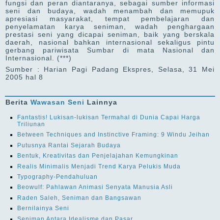
fungsi dan peran diantaranya, sebagai sumber informasi
seni dan budaya, wadah menambah dan memupuk
apresiasi masyarakat, tempat pembelajaran dan
penyelamatan karya seniman, wadah penghargaan
prestasi seni yang dicapai seniman, baik yang berskala
daerah, nasional bahkan internasional sekaligus pintu
gerbang pariwisata Sumbar di mata Nasional dan
Internasional. (***)
Sumber : Harian Pagi Padang Ekspres, Selasa, 31 Mei
2005 hal 8
Berita
Wawasan Seni
Lainnya
Fantastis! Lukisan-lukisan Termahal di Dunia Capai Harga
Triliunan
Between Techniques and Instinctive Framing: 9 Windu Jeihan
Putusnya Rantai Sejarah Budaya
Bentuk, Kreativitas dan Penjelajahan Kemungkinan
Realis Minimalis Menjadi Trend Karya Pelukis Muda
Typography-Pendahuluan
Beowulf: Pahlawan Animasi Senyata Manusia Asli
Raden Saleh, Seniman dan Bangsawan
Bernilainya Seni
Seniman Antara Idealisme dan Pasar