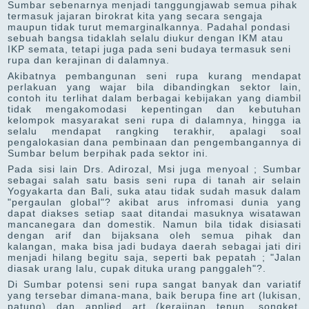
Sumbar sebenarnya menjadi tanggungjawab semua pihak
termasuk jajaran birokrat kita yang secara sengaja
maupun tidak turut memarginalkannya. Padahal pondasi
sebuah bangsa tidaklah selalu diukur dengan IKM atau
IKP semata, tetapi juga pada seni budaya termasuk seni
rupa dan kerajinan di dalamnya.
Akibatnya pembangunan seni rupa kurang mendapat
perlakuan yang wajar bila dibandingkan sektor lain,
contoh itu terlihat dalam berbagai kebijakan yang diambil
tidak mengakomodasi kepentingan dan kebutuhan
kelompok masyarakat seni rupa di dalamnya, hingga ia
selalu mendapat rangking terakhir, apalagi soal
pengalokasian dana pembinaan dan pengembangannya di
Sumbar belum berpihak pada sektor ini.
Pada sisi lain Drs. Adirozal, Msi juga menyoal ; Sumbar
sebagai salah satu basis seni rupa di tanah air selain
Yogyakarta dan Bali, suka atau tidak sudah masuk dalam
"pergaulan global"? akibat arus infromasi dunia yang
dapat diakses setiap saat ditandai masuknya wisatawan
mancanegara dan domestik. Namun bila tidak disiasati
dengan arif dan bijaksana oleh semua pihak dan
kalangan, maka bisa jadi budaya daerah sebagai jati diri
menjadi hilang begitu saja, seperti bak pepatah ; "Jalan
diasak urang lalu, cupak dituka urang panggaleh"?.
Di Sumbar potensi seni rupa sangat banyak dan variatif
yang tersebar dimana-mana, baik berupa fine art (lukisan,
patung) dan applied art (kerajinan tenun, songket,