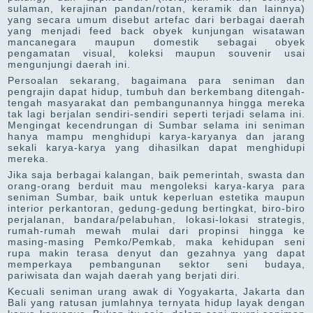
sulaman, kerajinan pandan/rotan, keramik dan lainnya)
yang secara umum disebut artefac dari berbagai daerah
yang menjadi feed back obyek kunjungan wisatawan
mancanegara maupun domestik sebagai obyek
pengamatan visual, koleksi maupun souvenir usai
mengunjungi daerah ini.
Persoalan sekarang, bagaimana para seniman dan
pengrajin dapat hidup, tumbuh dan berkembang ditengah-
tengah masyarakat dan pembangunannya hingga mereka
tak lagi berjalan sendiri-sendiri seperti terjadi selama ini.
Mengingat kecendrungan di Sumbar selama ini seniman
hanya mampu menghidupi karya-karyanya dan jarang
sekali karya-karya yang dihasilkan dapat menghidupi
mereka.
Jika saja berbagai kalangan, baik pemerintah, swasta dan
orang-orang berduit mau mengoleksi karya-karya para
seniman Sumbar, baik untuk keperluan estetika maupun
interior perkantoran, gedung-gedung bertingkat, biro-biro
perjalanan, bandara/pelabuhan, lokasi-lokasi strategis,
rumah-rumah mewah mulai dari propinsi hingga ke
masing-masing Pemko/Pemkab, maka kehidupan seni
rupa makin terasa denyut dan gezahnya yang dapat
memperkaya pembangunan sektor seni budaya,
pariwisata dan wajah daerah yang berjati diri.
Kecuali seniman urang awak di Yogyakarta, Jakarta dan
Bali yang ratusan jumlahnya ternyata hidup layak dengan