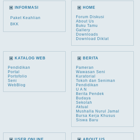
INFORMASI
HOME
Forum Diskusi
Paket Keahlian
About Us
BKK
Buku Tamu
Gallery
Downloads
Download Diklat
KATALOG WEB
BERITA
Pendidikan
Pameran
Portal
Wawasan Seni
Portofolio
Kuratorial
Seni
Tokoh dan Seniman
WebBlog
Pendidikan
U A N
Berita Pendek
Budaya
Sekolah
Aktual
Mushalla Nurul Jamal
Bursa Kerja Khusus
Siswa Baru
USER ONLINE
ABOUT US