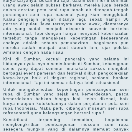
karya-karyanya. Bukan itu saja, dalam seni murni seniman
urang awak selain sukses berkarya mereka juga berada
dalam deretan peta seni rupa tanah air ditengah-tengah
persaingan seni rupa nasional yang kian mengglobal.
Kalau pengrajin jangan ditanya lagi, sebab hampir 30
persen di pulau Jawa terrnyata urang awak, diantaranya
ada yang sudah menjadi eksportir souvenir berkelas
internasional. Tapi dengan hanya menyebut keberhasilan
tersebut tanpa mengakses kepentingan kedaerahnya
asalnya adalah sebuah pemubaziran, bagaimana pun
mereka sudah menjadi aset daerah lain, ujar pelukis
Amrianis dengan nada risau.
Kini di Sumbar, kecuali pengrajin yang selama ini
hidupnya nyata-nyata senin-kamis di Sumbar, kebanggaan
semu yang dapat seniman manakala sukses mengikuti
berbagai event pameran dan festival diikuti pengkoleksian
karya-karya baik di tingkat regional, nasional bahkan
internasional. Tapi ini semua sifatnya lebih situasional.
Untuk mengakomodasi kepentingan pembangunan seni
rupa di Sumbar yang sejak era kemerdekaan, pasca
kemerdekaan bahkan hingga kini, telah dikenal, baik
karya maupun ketokohannya dalam perjalanan peta seni
rupa Indonesia. Maka perlu dibangun museum seni rupa
refresentatif guna kelangsungan berseni rupa !
Konstribusi terpenting kemudian, bagaimana
mengkongkritkan pembangunan museum seni rupa
sesegera mungkin yang di dalamnya memuat banyak