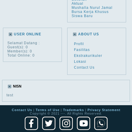
Aktual
Mushalla Nurul Jamal
Bursa Kerja Khusus
Siswa Baru
USER ONLINE
ABOUT US
Selamat Datang
:
Profil
Guest(s): 0
Fasilitas
Member(s): 0
Total Online: 0
Ekstrakurikuler
Lokasi
Contact Us
NISN
test
Contact Us
|
Terms of Use
|
Trademarks
|
Privacy Statement
Copyright © 2021 ---. All Rights Reserved.