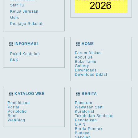
Staf TU
Ketua Jurusan
Guru
Penjaga Sekolah
INFORMASI
HOME
Forum Diskusi
Paket Keahlian
About Us
BKK
Buku Tamu
Gallery
Downloads
Download Diklat
KATALOG WEB
BERITA
Pendidikan
Pameran
Portal
Wawasan Seni
Portofolio
Kuratorial
Seni
Tokoh dan Seniman
WebBlog
Pendidikan
U A N
Berita Pendek
Budaya
Sekolah