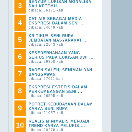
SENYUM LUKISAN MONALISA
3
DAH KETEMU ...
dibaca: 36171 kali
CAT AIR SEBAGAI MEDIA
4
EKSPRESI DALAM SENI ...
dibaca: 34049 kali
KRITIKUS SENI RUPA
5
JEMBATAN MASYARAKAT ...
dibaca: 32543 kali
KESEDERHANAAN YANG
6
SERIUS PADA LUKISAN DWI ...
dibaca: 29350 kali
RADEN SALEH, SENIMAN DAN
7
BANGSAWAN
dibaca: 27611 kali
EKSPRESI ESTETIS DALAM
8
PERKEMBANGAN SENI ...
dibaca: 26595 kali
POTRET KEBUDAYAAN DALAM
9
KARYA SENI RUPA
dibaca: 21057 kali
REALIS MINIMALIS MENJADI
10
TREND KARYA PELUKIS ...
dibaca: 20276 kali