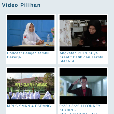
Video Pilihan
Podcast Belajar sambil
Angkatan 2019 Kriya
Bekerja
Kreatif Batik dan Tekstil
SMKN 4 ...
MPLS SMKN 4 PADANG
0:25 / 3:26 LIYONKEY
KHOIRI -
SUPERKOMPUTER ( ...