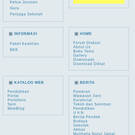
Ketua Jurusan
Guru
Penjaga Sekolah
INFORMASI
HOME
Forum Diskusi
Paket Keahlian
About Us
BKK
Buku Tamu
Gallery
Downloads
Download Diklat
KATALOG WEB
BERITA
Pendidikan
Pameran
Portal
Wawasan Seni
Portofolio
Kuratorial
Seni
Tokoh dan Seniman
WebBlog
Pendidikan
U A N
Berita Pendek
Budaya
Sekolah
Aktual
Mushalla Nurul Jamal