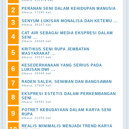
dibaca: 312379 kali
2
PERANAN SENI DALAM KEHIDUPAN MANUSIA
dibaca: 77290 kali
3
SENYUM LUKISAN MONALISA DAH KETEMU ...
dibaca: 36167 kali
CAT AIR SEBAGAI MEDIA EKSPRESI DALAM
4
SENI ...
dibaca: 34046 kali
KRITIKUS SENI RUPA JEMBATAN
5
MASYARAKAT ...
dibaca: 32537 kali
KESEDERHANAAN YANG SERIUS PADA
6
LUKISAN DWI ...
dibaca: 29346 kali
7
RADEN SALEH, SENIMAN DAN BANGSAWAN
dibaca: 27608 kali
EKSPRESI ESTETIS DALAM PERKEMBANGAN
8
SENI ...
dibaca: 26591 kali
POTRET KEBUDAYAAN DALAM KARYA SENI
9
RUPA
dibaca: 21053 kali
REALIS MINIMALIS MENJADI TREND KARYA