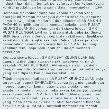
industri luar dalam bentuk penyelarasan kurikulum,kualiti
kontrol prodak dan kerja sama dalam mewujudkan TEFA.
Bersama stakholder yang ada kepala sekolah yang
energik ini mampu merangkul elemen sekolah, bersama -
sama mewujudkan impian itu dan alhamdulillah SMKN 4
PADANG terpilih dan lulus menjadi sekolah smk PUSAT
KEUNGGULAN.Kelebihan lain dari siswa lulusan SMK
PUSAT KEUNGGULAN yaitu
siap untuk bekerja
. Siswa
SMK bisa bekerja dengan cepat dari skill yang dimiliknya
sejak duduk di bangku sekolah. Peluang bekerja lebih
besar bila dibandingkan siswa lulusan SMA. Dari segi
keahlian tentu saja SMK lebih ahli dalam mencari
pekerjaan.
Kenapa siswa lulusan SMK PUSAT KEUNGULAN lebih
gampang mendapatkan pekerja? jawabnya karna di
sekolah PUSAT KEUNGGULAN siswa - siswi nya didik
dengan metode pembelajaran berbasis projek sebenarnya
yang siap dipasarkan di masyarakat luar.
Tidak hanya menjadi sekolah PUSAT KEUNGGULAN saja
targer dari bapak SAHFALEFI, beliau juga mengasah dan
mengembangkan kemampuan siswa dibidang non
akademik melalui program
ekstrakurikulernya
. banyak
ekskul yang ada di SMKN 4 PADANG dibidang seni dan
Olahraga, salah satunya olahraga beladiri Taekwondo,
yang mana pada akir - akir ini atlet taekwondo binaaan
ekskul SMKN 4 PADANG berhasil memperoleh medali