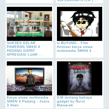
SUKSES GELAR
si BUYUNG - Film
PAMERAN SMKN 4
Animasi karya siswa
PADANG DAPAT
multimedia SMKN 4 ...
APRESIASI LUAR ...
Karya siswa multimedia
ILM tentang bahaya
SMKN 4 Padang - Juara
gadget by Nurul
3 Iklan ...
Maisarah