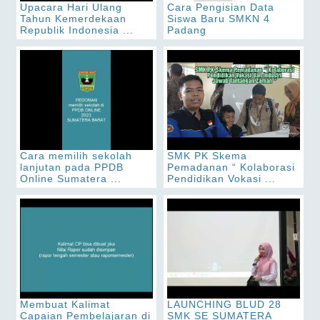
Upacara Hari Ulang
Cara Pengisian Data
Tahun Kemerdekaan
Siswa Baru SMKN 4
Republik Indonesia ...
Padang
Cara memilih sekolah
SMK PK Skema
lanjutan pada PPDB
Pemadanan “ Kolaborasi
Online Sumatera ...
Pendidikan Vokasi ...
Membuat Kalimat
LAUNCHING BLUD 28
Capaian Pembelajaran di
SMK SE SUMATERA