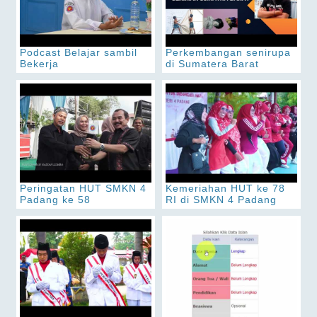
Podcast Belajar sambil
Perkembangan senirupa
Bekerja
di Sumatera Barat
Peringatan HUT SMKN 4
Kemeriahan HUT ke 78
Padang ke 58
RI di SMKN 4 Padang