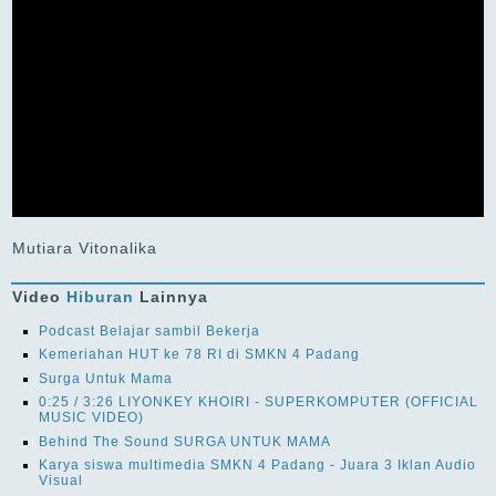
Mutiara Vitonalika
Video
Hiburan
Lainnya
Podcast Belajar sambil Bekerja
Kemeriahan HUT ke 78 RI di SMKN 4 Padang
Surga Untuk Mama
0:25 / 3:26 LIYONKEY KHOIRI - SUPERKOMPUTER (OFFICIAL
MUSIC VIDEO)
Behind The Sound SURGA UNTUK MAMA
Karya siswa multimedia SMKN 4 Padang - Juara 3 Iklan Audio
Visual