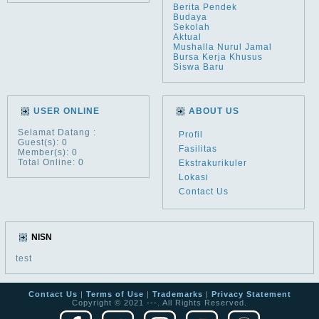
Berita Pendek
Budaya
Sekolah
Aktual
Mushalla Nurul Jamal
Bursa Kerja Khusus
Siswa Baru
USER ONLINE
ABOUT US
Selamat Datang
:
Profil
Guest(s): 0
Fasilitas
Member(s): 0
Total Online: 0
Ekstrakurikuler
Lokasi
Contact Us
NISN
test
Contact Us
|
Terms of Use
|
Trademarks
|
Privacy Statement
Copyright © 2021 ---. All Rights Reserved.