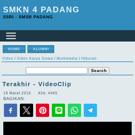
SMKN 4 PADANG
SSRI - SMSR PADANG
HOME
ALUMNI
Video
/
Video Karya Siswa
/
Multimedia
/
Hiburan
Terakhir - VideoClip
18 Maret 2016 Klik: 4465
BAGIKAN: