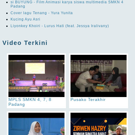
si BUYUNG - Film Animasi karya siswa multimedia SMKN 4
Padang
Cover lagu Tenang - Yura Yunita
Kucing Ayu Asri
Liyonkey Khoiri - Lurus Hati (feat. Jessya Iralivany)
Video Terkini
MPLS SMKN 4, 7, 8
Pusako Terakhir
Padang