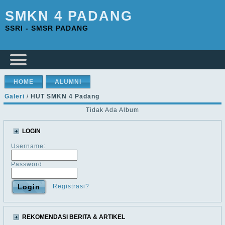
SMKN 4 PADANG
SSRI - SMSR PADANG
HOME
ALUMNI
Galeri
/
HUT SMKN 4 Padang
Tidak Ada Album
LOGIN
Username:
Password:
Registrasi?
REKOMENDASI BERITA & ARTIKEL