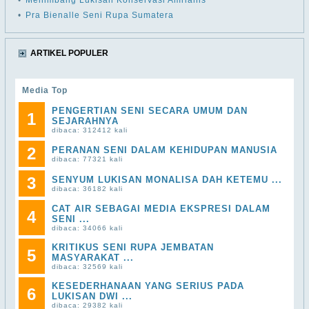
•
Menimbang Lukisan Konservasi Amrianis
•
Pra Bienalle Seni Rupa Sumatera
ARTIKEL POPULER
Media Top
PENGERTIAN SENI SECARA UMUM DAN
1
SEJARAHNYA
dibaca: 312412 kali
2
PERANAN SENI DALAM KEHIDUPAN MANUSIA
dibaca: 77321 kali
3
SENYUM LUKISAN MONALISA DAH KETEMU ...
dibaca: 36182 kali
CAT AIR SEBAGAI MEDIA EKSPRESI DALAM
4
SENI ...
dibaca: 34066 kali
KRITIKUS SENI RUPA JEMBATAN
5
MASYARAKAT ...
dibaca: 32569 kali
KESEDERHANAAN YANG SERIUS PADA
6
LUKISAN DWI ...
dibaca: 29382 kali