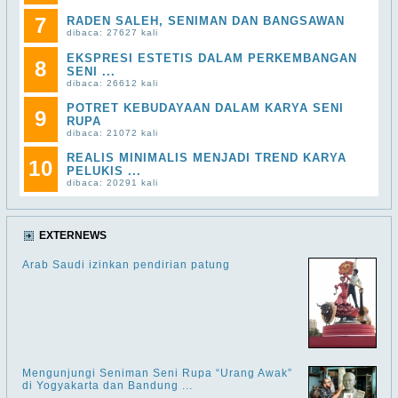
7
RADEN SALEH, SENIMAN DAN BANGSAWAN
dibaca: 27627 kali
EKSPRESI ESTETIS DALAM PERKEMBANGAN
8
SENI ...
dibaca: 26612 kali
POTRET KEBUDAYAAN DALAM KARYA SENI
9
RUPA
dibaca: 21072 kali
REALIS MINIMALIS MENJADI TREND KARYA
10
PELUKIS ...
dibaca: 20291 kali
EXTERNEWS
Arab Saudi izinkan pendirian patung
Mengunjungi Seniman Seni Rupa “Urang Awak”
di Yogyakarta dan Bandung ...