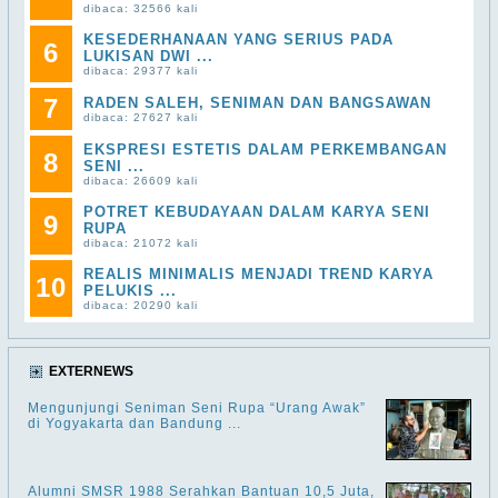
dibaca: 32566 kali
KESEDERHANAAN YANG SERIUS PADA
6
LUKISAN DWI ...
dibaca: 29377 kali
7
RADEN SALEH, SENIMAN DAN BANGSAWAN
dibaca: 27627 kali
EKSPRESI ESTETIS DALAM PERKEMBANGAN
8
SENI ...
dibaca: 26609 kali
POTRET KEBUDAYAAN DALAM KARYA SENI
9
RUPA
dibaca: 21072 kali
REALIS MINIMALIS MENJADI TREND KARYA
10
PELUKIS ...
dibaca: 20290 kali
EXTERNEWS
Mengunjungi Seniman Seni Rupa “Urang Awak”
di Yogyakarta dan Bandung ...
Alumni SMSR 1988 Serahkan Bantuan 10,5 Juta,