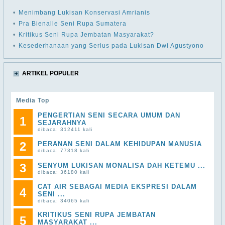
•
Menimbang Lukisan Konservasi Amrianis
•
Pra Bienalle Seni Rupa Sumatera
•
Kritikus Seni Rupa Jembatan Masyarakat?
•
Kesederhanaan yang Serius pada Lukisan Dwi Agustyono
ARTIKEL POPULER
Media Top
PENGERTIAN SENI SECARA UMUM DAN
1
SEJARAHNYA
dibaca: 312411 kali
2
PERANAN SENI DALAM KEHIDUPAN MANUSIA
dibaca: 77318 kali
3
SENYUM LUKISAN MONALISA DAH KETEMU ...
dibaca: 36180 kali
CAT AIR SEBAGAI MEDIA EKSPRESI DALAM
4
SENI ...
dibaca: 34065 kali
KRITIKUS SENI RUPA JEMBATAN
5
MASYARAKAT ...