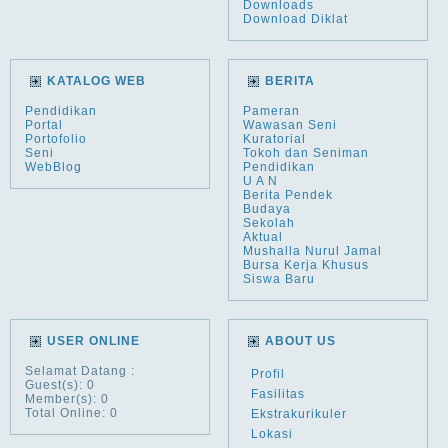
Downloads
Download Diklat
KATALOG WEB
BERITA
Pendidikan
Pameran
Portal
Wawasan Seni
Portofolio
Kuratorial
Seni
Tokoh dan Seniman
WebBlog
Pendidikan
U A N
Berita Pendek
Budaya
Sekolah
Aktual
Mushalla Nurul Jamal
Bursa Kerja Khusus
Siswa Baru
USER ONLINE
ABOUT US
Selamat Datang
:
Profil
Guest(s): 0
Fasilitas
Member(s): 0
Total Online: 0
Ekstrakurikuler
Lokasi