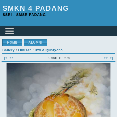
SMKN 4 PADANG
SSRI - SMSR PADANG
HOME
ALUMNI
Gallery
/
Lukisan
/
Dwi Augustyono
|<
<<
8 dari 10 foto
>>
>|