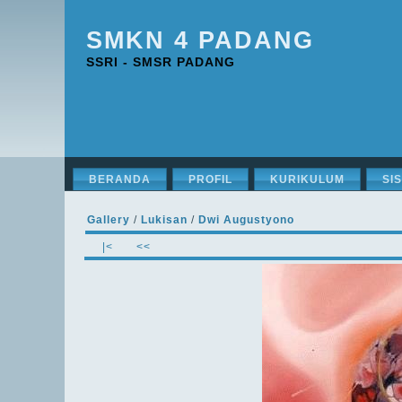
SMKN 4 PADANG
SSRI - SMSR PADANG
BERANDA
PROFIL
KURIKULUM
SI
Gallery
/
Lukisan
/
Dwi Augustyono
|<
<<