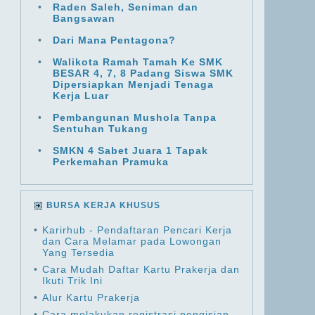
•
Raden Saleh, Seniman dan
Bangsawan
•
Dari Mana Pentagona?
•
Walikota Ramah Tamah Ke SMK
BESAR 4, 7, 8 Padang Siswa SMK
Dipersiapkan Menjadi Tenaga
Kerja Luar
•
Pembangunan Mushola Tanpa
Sentuhan Tukang
•
SMKN 4 Sabet Juara 1 Tapak
Perkemahan Pramuka
BURSA KERJA KHUSUS
•
Karirhub - Pendaftaran Pencari Kerja
dan Cara Melamar pada Lowongan
Yang Tersedia
•
Cara Mudah Daftar Kartu Prakerja dan
Ikuti Trik Ini
•
Alur Kartu Prakerja
•
Cara melakukan registrasi pengisian