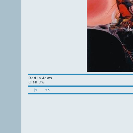
Red in Jaws
:
Oleh Dwi
|<
<<