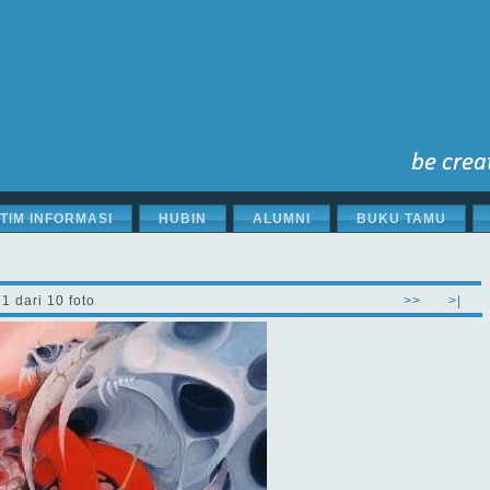
STIM INFORMASI
HUBIN
ALUMNI
BUKU TAMU
1 dari 10 foto
>>
>|