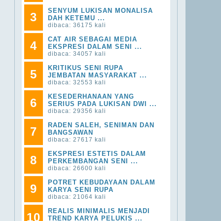
SENYUM LUKISAN MONALISA
3
DAH KETEMU ...
dibaca: 36175 kali
CAT AIR SEBAGAI MEDIA
4
EKSPRESI DALAM SENI ...
dibaca: 34057 kali
KRITIKUS SENI RUPA
5
JEMBATAN MASYARAKAT ...
dibaca: 32553 kali
KESEDERHANAAN YANG
6
SERIUS PADA LUKISAN DWI ...
dibaca: 29356 kali
RADEN SALEH, SENIMAN DAN
7
BANGSAWAN
dibaca: 27617 kali
EKSPRESI ESTETIS DALAM
8
PERKEMBANGAN SENI ...
dibaca: 26600 kali
POTRET KEBUDAYAAN DALAM
9
KARYA SENI RUPA
dibaca: 21064 kali
REALIS MINIMALIS MENJADI
10
TREND KARYA PELUKIS ...