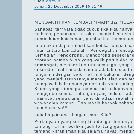
Oleh
darwin
Jumat, 25 Desember 2009 15:21:46
MENGAKTIFKAN KEMBALI “IMAN” dan “ISLAM
Sahabat, ternyata tidak cukup jika kita han
mukmin, pengakuan itu akan menjadi sia-sia 
pembuktian keislaman, pembuktian keimanan
Iman akan dapat dibuktikan ketika fungsi ima
iman antara lain adalah :
Pencegah
, mencega
Kemudian
Pendorong
, Mendorong seseorang
seorang hamba Allah yang wajib patuh dan t
semangat
, memberikan ruh semangat yang l
di koridor ilahi, meskipun itu adalah sesuat
fungsi ini dengan baik, hal ini dibuktikan d
yang menjadi taruhannya mereka siap dan tega
mengawali keimanannya dari titik yang paling
Budak yang direnggut semua hak hidupnya ad
menggebu semua rintangan yang beliau hada
imannya, semua ujian yang dihadapi seolah
wewangian kasturi. Dan masih banyak sahaba
membacanya!!!
Lalu bagaimana dengan Iman Kita?
Pertanyaan yang sering kita dengar tentunya,
tentang hal ini, berfikir jauh tentang gurun 
tentang kifrah iman kita selama hayat, mengi