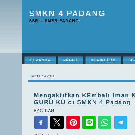
SMKN 4 PADANG
SSRI - SMSR PADANG
BERANDA
PROFIL
KURIKULUM
SI
Berita
/
Aktual
Mengaktifkan KEmbali Iman Ki
GURU KU di SMKN 4 Padang
BAGIKAN: