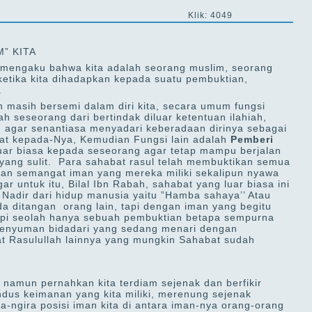
Klik: 4049
” KITA
ya mengaku bahwa kita adalah seorang muslim, seorang
ketika kita dihadapkan kepada suatu pembuktian,
.
n masih bersemi dalam diri kita, secara umum fungsi
h seseorang dari bertindak diluar ketentuan ilahiah,
 agar senantiasa menyadari keberadaan dirinya sebagai
aat kepada-Nya, Kemudian Fungsi lain adalah
Pemberi
uar biasa kepada seseorang agar tetap mampu berjalan
u yang sulit. Para sahabat rasul telah membuktikan semua
engan semangat iman yang mereka miliki sekalipun nyawa
r untuk itu, Bilal Ibn Rabah, sahabat yang luar biasa ini
 Nadir dari hidup manusia yaitu ”Hamba sahaya’’ Atau
a ditangan orang lain, tapi dengan iman yang begitu
pi seolah hanya sebuah pembuktian betapa sempurna
 senyuman bidadari yang sedang menari dengan
t Rasulullah lainnya yang mungkin Sahabat sudah
 namun pernahkan kita terdiam sejenak dan berfikir
tandus keimanan yang kita miliki, merenung sejenak
ra-ngira posisi iman kita di antara iman-nya orang-orang