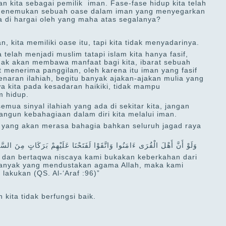
 kita sebagai pemilik iman. Fase-fase hidup kita telah
h menemukan sebuah oase dalam iman yang menyegarkan
a di hargai oleh yang maha atas segalanya?
n, kita memiliki oase itu, tapi kita tidak menyadarinya.
ta telah menjadi muslim tatapi islam kita hanya fasif,
idak akan membawa manfaat bagi kita, ibarat sebuah
t menerima panggilan, oleh karena itu iman yang fasif
aran ilahiah, begitu banyak ajakan-ajakan mulia yang
a kita pada kesadaran haikiki, tidak mampu
m hidup.
emua sinyal ilahiah yang ada di sekitar kita, jangan
angun kebahagiaan dalam diri kita melalui iman.
du yang akan merasa bahagia bahkan seluruh jagad raya
وَلَوْ أَنَّ أَهْلَ الْقُرَى ءَامَنُوا وَاتَّقَوْا لَفَتَحْنَا عَلَيْهِمْ بَرَكَاتٍ مِنَ السّ
 dan bertaqwa niscaya kami bukakan keberkahan dari
u banyak yang mendustakan agama Allah, maka kami
akukan (QS. Al-‘Araf :96)”
 kita tidak berfungsi baik.