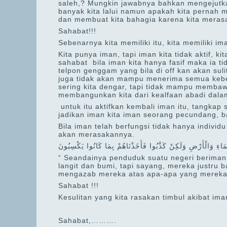
saleh,? Mungkin jawabnya bahkan mengejutkan
banyak kita lalui namun apakah kita perna
dan membuat kita bahagia karena kita meras
Sahabat!!!
Sebenarnya kita memiliki itu, kita memiliki ima
Kita punya iman, tapi iman kita tidak aktif, ki
sahabat bila iman kita hanya fasif maka ia t
telpon genggam yang bila di off kan akan suli
juga tidak akan mampu menerima semua keben
sering kita dengar, tapi tidak mampu membaw
membangunkan kita dari kealfaan abadi dala
untuk itu aktifkan kembali iman itu, tangkap s
jadikan iman kita iman seorang pecundang, b
Bila iman telah berfungsi tidak hanya indivi
akan merasakannya.
َمَاءِ وَالْأَرْضِ وَلَكِنْ كَذَّبُوا فَأَخَذْنَاهُمْ بِمَا كَانُوا يَكْسِبُونَ
“ Seandainya penduduk suatu negeri beriman
langit dan bumi, tapi sayang, mereka justr
mengazab mereka atas apa-apa yang mereka l
Sahabat !!!
Kesulitan yang kita rasakan timbul akibat iman
Sahabat,……….