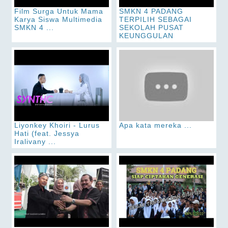
Film Surga Untuk Mama
SMKN 4 PADANG
Karya Siswa Multimedia
TERPILIH SEBAGAI
SMKN 4 ...
SEKOLAH PUSAT
KEUNGGULAN
Liyonkey Khoiri - Lurus
Apa kata mereka ...
Hati (feat. Jessya
Iralivany ...