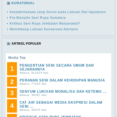
KURATORIAL
•
Kesederhanaan yang Serius pada Lukisan Dwi Agustyono
•
Pra Bienalle Seni Rupa Sumatera
•
Kritikus Seni Rupa Jembatan Masyarakat?
•
Menimbang Lukisan Konservasi Amrianis
ARTIKEL POPULER
Media Top
PENGERTIAN SENI SECARA UMUM DAN
1
SEJARAHNYA
dibaca: 312415 kali
2
PERANAN SENI DALAM KEHIDUPAN MANUSIA
dibaca: 77323 kali
3
SENYUM LUKISAN MONALISA DAH KETEMU ...
dibaca: 36187 kali
CAT AIR SEBAGAI MEDIA EKSPRESI DALAM
4
SENI ...
dibaca: 34070 kali