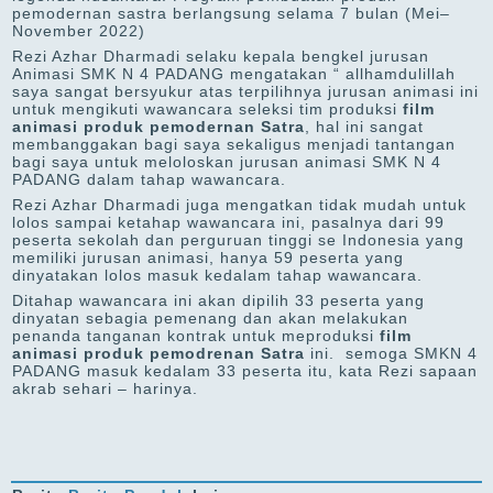
pemodernan sastra berlangsung selama 7 bulan (Mei–
November 2022)
Rezi Azhar Dharmadi selaku kepala bengkel jurusan
Animasi SMK N 4 PADANG mengatakan “ allhamdulillah
saya sangat bersyukur atas terpilihnya jurusan animasi ini
untuk mengikuti wawancara seleksi tim produksi
film
animasi produk pemodernan
Satra
, hal ini sangat
membanggakan bagi saya sekaligus menjadi tantangan
bagi saya untuk meloloskan jurusan animasi SMK N 4
PADANG dalam tahap wawancara.
Rezi Azhar Dharmadi juga mengatkan tidak mudah untuk
lolos sampai ketahap wawancara ini, pasalnya dari 99
peserta sekolah dan perguruan tinggi se Indonesia yang
memiliki jurusan animasi, hanya 59 peserta yang
dinyatakan lolos masuk kedalam tahap wawancara.
Ditahap wawancara ini akan dipilih 33 peserta yang
dinyatan sebagia pemenang dan akan melakukan
penanda tanganan kontrak untuk meproduksi
film
animasi produk pemodrenan
Satra
ini. semoga SMKN 4
PADANG masuk kedalam 33 peserta itu, kata Rezi sapaan
akrab sehari – harinya.