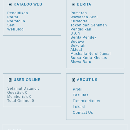
KATALOG WEB
BERITA
Pendidikan
Pameran
Portal
Wawasan Seni
Portofolio
Kuratorial
Seni
Tokoh dan Seniman
WebBlog
Pendidikan
U A N
Berita Pendek
Budaya
Sekolah
Aktual
Mushalla Nurul Jamal
Bursa Kerja Khusus
Siswa Baru
USER ONLINE
ABOUT US
Selamat Datang
:
Profil
Guest(s): 0
Fasilitas
Member(s): 0
Total Online: 0
Ekstrakurikuler
Lokasi
Contact Us