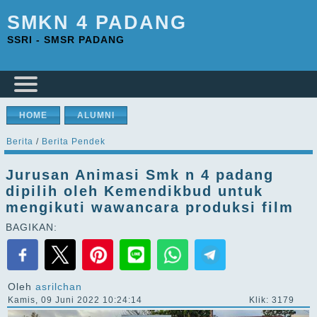
SMKN 4 PADANG
SSRI - SMSR PADANG
HOME
ALUMNI
Berita
/
Berita Pendek
Jurusan Animasi Smk n 4 padang
dipilih oleh Kemendikbud untuk
mengikuti wawancara produksi film
BAGIKAN:
Oleh
asrilchan
Kamis, 09 Juni 2022 10:24:14
Klik: 3179