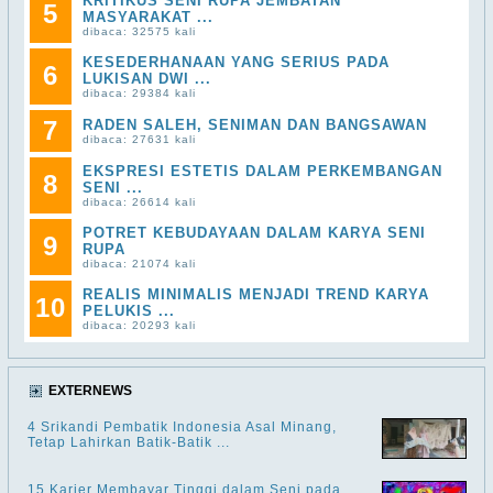
KRITIKUS SENI RUPA JEMBATAN
5
MASYARAKAT ...
dibaca: 32575 kali
KESEDERHANAAN YANG SERIUS PADA
6
LUKISAN DWI ...
dibaca: 29384 kali
7
RADEN SALEH, SENIMAN DAN BANGSAWAN
dibaca: 27631 kali
EKSPRESI ESTETIS DALAM PERKEMBANGAN
8
SENI ...
dibaca: 26614 kali
POTRET KEBUDAYAAN DALAM KARYA SENI
9
RUPA
dibaca: 21074 kali
REALIS MINIMALIS MENJADI TREND KARYA
10
PELUKIS ...
dibaca: 20293 kali
EXTERNEWS
4 Srikandi Pembatik Indonesia Asal Minang,
Tetap Lahirkan Batik-Batik ...
15 Karier Membayar Tinggi dalam Seni pada