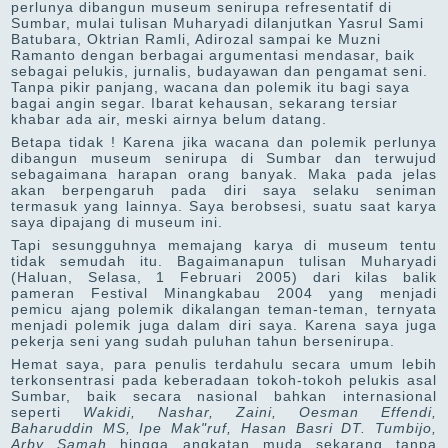
perlunya dibangun museum senirupa refresentatif di
Sumbar, mulai tulisan Muharyadi dilanjutkan Yasrul Sami
Batubara, Oktrian Ramli, Adirozal sampai ke Muzni
Ramanto dengan berbagai argumentasi mendasar, baik
sebagai pelukis, jurnalis, budayawan dan pengamat seni.
Tanpa pikir panjang, wacana dan polemik itu bagi saya
bagai angin segar. Ibarat kehausan, sekarang tersiar
khabar ada air, meski airnya belum datang.
Betapa tidak ! Karena jika wacana dan polemik perlunya
dibangun museum senirupa di Sumbar dan terwujud
sebagaimana harapan orang banyak. Maka pada jelas
akan berpengaruh pada diri saya selaku seniman
termasuk yang lainnya. Saya berobsesi, suatu saat karya
saya dipajang di museum ini.
Tapi sesungguhnya memajang karya di museum tentu
tidak semudah itu. Bagaimanapun tulisan Muharyadi
(Haluan, Selasa, 1 Februari 2005) dari kilas balik
pameran Festival Minangkabau 2004 yang menjadi
pemicu ajang polemik dikalangan teman-teman, ternyata
menjadi polemik juga dalam diri saya. Karena saya juga
pekerja seni yang sudah puluhan tahun bersenirupa.
Hemat saya, para penulis terdahulu secara umum lebih
terkonsentrasi pada keberadaan tokoh-tokoh pelukis asal
Sumbar, baik secara nasional bahkan internasional
seperti
Wakidi, Nashar, Zaini, Oesman Effendi,
Baharuddin MS, Ipe Mak"ruf, Hasan Basri DT. Tumbijo,
Arby Samah
hingga angkatan muda sekarang tanpa