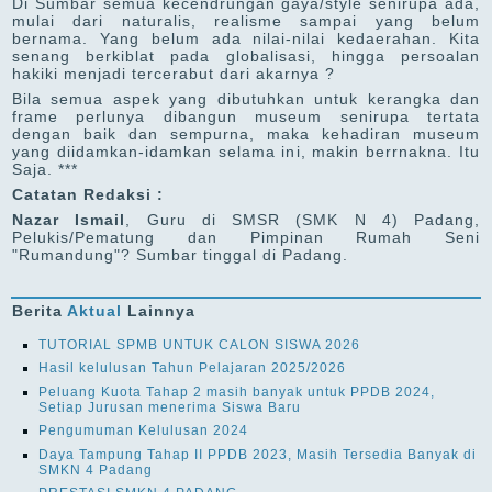
Di Sumbar semua kecendrungan gaya/style senirupa ada,
mulai dari naturalis, realisme sampai yang belum
bernama. Yang belum ada nilai-nilai kedaerahan. Kita
senang berkiblat pada globalisasi, hingga persoalan
hakiki menjadi tercerabut dari akarnya ?
Bila semua aspek yang dibutuhkan untuk kerangka dan
frame perlunya dibangun museum senirupa tertata
dengan baik dan sempurna, maka kehadiran museum
yang diidamkan-idamkan selama ini, makin berrnakna. Itu
Saja. ***
Catatan Redaksi :
Nazar Ismail
, Guru di SMSR (SMK N 4) Padang,
Pelukis/Pematung dan Pimpinan Rumah Seni
"Rumandung"? Sumbar tinggal di Padang.
Berita
Aktual
Lainnya
TUTORIAL SPMB UNTUK CALON SISWA 2026
Hasil kelulusan Tahun Pelajaran 2025/2026
Peluang Kuota Tahap 2 masih banyak untuk PPDB 2024,
Setiap Jurusan menerima Siswa Baru
Pengumuman Kelulusan 2024
Daya Tampung Tahap II PPDB 2023, Masih Tersedia Banyak di
SMKN 4 Padang