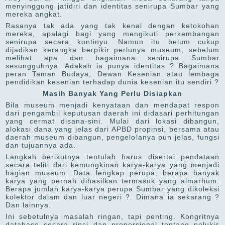
menyinggung jatidiri dan identitas senirupa Sumbar yang
mereka angkat.
Rasanya tak ada yang tak kenal dengan ketokohan
mereka, apalagi bagi yang mengikuti perkembangan
senirupa secara kontinyu. Namun itu belum cukup
dijadikan kerangka berpikir perlunya museum, sebelum
melihat apa dan bagaimana senirupa Sumbar
sesungguhnya. Adakah ia punya identitas ? Bagaimana
peran Taman Budaya, Dewan Kesenian atau lembaga
pendidikan kesenian terhadap dunia kesenian itu sendiri ?
Masih Banyak Yang Perlu Disiapkan
Bila museum menjadi kenyataan dan mendapat respon
dari pengambil keputusan daerah ini didasari perhitungan
yang cermat disana-sini. Mulai dari lokasi dibangun,
alokasi dana yang jelas dari APBD propinsi, bersama atau
daerah museum dibangun, pengelolanya pun jelas, fungsi
dan tujuannya ada.
Langkah berikutnya tentulah harus disertai pendataan
secara teliti dari kemungkinan karya-karya yang menjadi
bagian museum. Data lengkap perupa, berapa banyak
karya yang pernah dihasilkan termasuk yang almarhum.
Berapa jumlah karya-karya perupa Sumbar yang dikoleksi
kolektor dalam dan luar negeri ?. Dimana ia sekarang ?
Dan lainnya.
Ini sebetulnya masalah ringan, tapi penting. Kongritnya
database secara rinci dan proporsional tentang pelukis