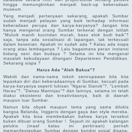
hingga memungkinkan menjadi back-up keberadaan
museum.
Yang menjadi pertanyaan sekarang, apakah Sumbar
sudah menjadi pelayan yang baik terhadap informasi
keberadaan perupa dan karya-karyanya? Jangan kita
hanya mengenal orang Sumbar terkenal dengan istilah
"Muluik manih kucindan murah, baso elok budi baik"?
saja, tanpa ada sosialisasi di lapangan, tak terkecuali
dalam kesenian. Apakah ini sudah ada ? Kalau ada siapa
orang atau lembaganya ? Lalu bagaimana peran instansi
bidang seni dan budaya ? Selama ini kita mengenal
masalah kebudayaan ditangani Departemen Pendidikan.
Sekarang siapa ?
Harus Ada "Aleh Bakua"?
Wakidi dan nama-nama tokoh senirupawan bila kita
lepaskan diri dari keberadaannya di Sumbar, kecuali pada
karya-karyanya seperti lukisan "Ngarai Sianok"?, "Lembah
Harau"?, "Danau Maninjau"? dan lainnya, selama ini telah
diakui eksistensi dan kreativitasnya, baik di daerah
maupun luar Sumbar.
Namun bila obyek maupun tema yang sama dilukis
bangsa Belanda, Inggeris dengan gaya dan style mereka.
Apakah kita bisa membedakan bahwa karya tersebut
bukan dibuat orang Sumbar !. Sejauh ini apakah kalangan
pelukis (maaf kalau ini perkiraan) pernah
memanifestasikan Sumbar dengan kondisi sosial disana-