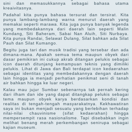
sini dan memasukkannya sebagai bahasa utama
kreaivitasnya.
Padahal kita punya bahasa tersurat dan tersirat. Kita
punya lambang-lambang warna menurut daerah yang
memakai seperti marawa. Kita juga punya banyak legenda
yang membedakannya dari daerah lain seperti Malin
Kundang, Siti Baheram, Sabai Nan Aluih, Siti Nurbaya.
Kita punya Randai, Selawat Dulang, Silat bahkan ada Silat
Pauh dan Silat Kumango.
Begitu juga tari dan musik tradisi yang tersebar dan ada
dimana-mana. Apakah semua tema maupun obyek dari
dasar pemikiran ini cukup akrab ditangan pelukis sebagai
icon daerah ditunjang kemampuan teknis yang dimiliki
pelukis. Lihat di Jawa dan Bali terdapat icon kedaerahan
sebagai identitas yang membedakannya dengan daerah
lain hingga ia menjadi perhatian penikmat seni di tanah
air bahkan hingga ke luar negeri.
Kalau mau jujur Sumbar sebenarnya tak pernah kering
dari ilham dan ide yang dapat ditangkap pelukis sebagai
tema maupun obyek karya berdasarkan kondisi dan
realitas di tengah-tengah masyarakatnya. Kekhawatiran
saya ini bukan menjadi sesuatu yang berlebihan terhadap
nilai-nilai chauvinisme (sifat kedaerahan) hingga
mempersempit rasa nasionalisme. Tapi disebabkan ingin
melihat benang merah perkembangan senirupa sebagai
kajian museum.