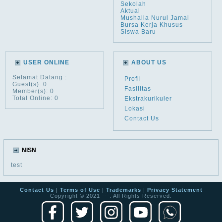
Sekolah
Aktual
Mushalla Nurul Jamal
Bursa Kerja Khusus
Siswa Baru
USER ONLINE
ABOUT US
Selamat Datang
:
Profil
Guest(s): 0
Fasilitas
Member(s): 0
Total Online: 0
Ekstrakurikuler
Lokasi
Contact Us
NISN
test
Contact Us
|
Terms of Use
|
Trademarks
|
Privacy Statement
Copyright © 2021 ---. All Rights Reserved.