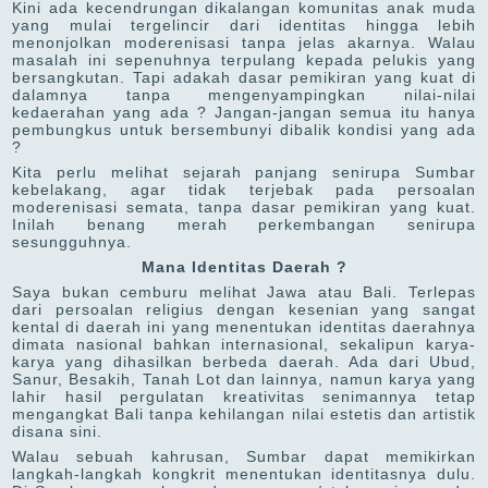
Kini ada kecendrungan dikalangan komunitas anak muda
yang mulai tergelincir dari identitas hingga lebih
menonjolkan moderenisasi tanpa jelas akarnya. Walau
masalah ini sepenuhnya terpulang kepada pelukis yang
bersangkutan. Tapi adakah dasar pemikiran yang kuat di
dalamnya tanpa mengenyampingkan nilai-nilai
kedaerahan yang ada ? Jangan-jangan semua itu hanya
pembungkus untuk bersembunyi dibalik kondisi yang ada
?
Kita perlu melihat sejarah panjang senirupa Sumbar
kebelakang, agar tidak terjebak pada persoalan
moderenisasi semata, tanpa dasar pemikiran yang kuat.
Inilah benang merah perkembangan senirupa
sesungguhnya.
Mana Identitas Daerah ?
Saya bukan cemburu melihat Jawa atau Bali. Terlepas
dari persoalan religius dengan kesenian yang sangat
kental di daerah ini yang menentukan identitas daerahnya
dimata nasional bahkan internasional, sekalipun karya-
karya yang dihasilkan berbeda daerah. Ada dari Ubud,
Sanur, Besakih, Tanah Lot dan lainnya, namun karya yang
lahir hasil pergulatan kreativitas senimannya tetap
mengangkat Bali tanpa kehilangan nilai estetis dan artistik
disana sini.
Walau sebuah kahrusan, Sumbar dapat memikirkan
langkah-langkah kongkrit menentukan identitasnya dulu.