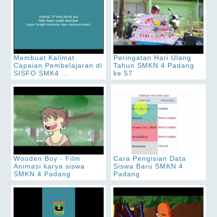
Membuat Kalimat
Peringatan Hari Ulang
Capaian Pembelajaran di
Tahun SMKN 4 Padang
SISFO SMK4 ...
ke 57
Wooden Boy - Film
Cara Pengisian Data
Animasi karya siswa
Siswa Baru SMKN 4
SMKN 4 Padang
Padang