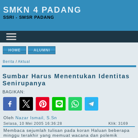
SMKN 4 PADANG
SSRI - SMSR PADANG
HOME
ALUMNI
Berita
/
Aktual
Sumbar Harus Menentukan Identitas
Senirupanya
BAGIKAN:
Oleh
Nazar Ismail, S.Sn
Selasa, 10 Mei 2005 16:36:28
Klik: 3169
Membaca sejumlah tulisan pada koran Haluan beberapa
minggu terakhir yang memuat wacana dan polemik