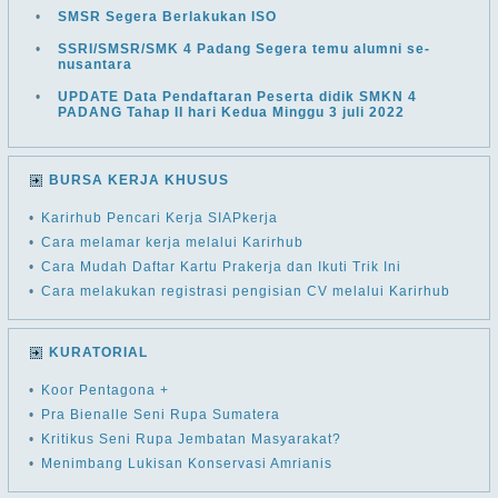
•
SMSR Segera Berlakukan ISO
•
SSRI/SMSR/SMK 4 Padang Segera temu alumni se-
nusantara
•
UPDATE Data Pendaftaran Peserta didik SMKN 4
PADANG Tahap II hari Kedua Minggu 3 juli 2022
BURSA KERJA KHUSUS
•
Karirhub Pencari Kerja SIAPkerja
•
Cara melamar kerja melalui Karirhub
•
Cara Mudah Daftar Kartu Prakerja dan Ikuti Trik Ini
•
Cara melakukan registrasi pengisian CV melalui Karirhub
KURATORIAL
•
Koor Pentagona +
•
Pra Bienalle Seni Rupa Sumatera
•
Kritikus Seni Rupa Jembatan Masyarakat?
•
Menimbang Lukisan Konservasi Amrianis