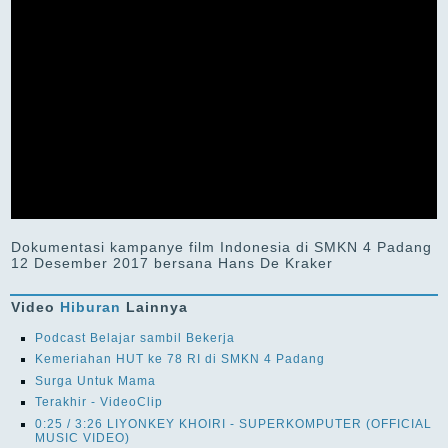
Dokumentasi kampanye film Indonesia di SMKN 4 Padang
12 Desember 2017 bersana Hans De Kraker
Video
Hiburan
Lainnya
Podcast Belajar sambil Bekerja
Kemeriahan HUT ke 78 RI di SMKN 4 Padang
Surga Untuk Mama
Terakhir - VideoClip
0:25 / 3:26 LIYONKEY KHOIRI - SUPERKOMPUTER (OFFICIAL
MUSIC VIDEO)