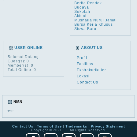
Berita Pendek
Budaya
Sekolah
Aktual
Mushalla Nurul Jamal
Bursa Kerja Khusus
Siswa Baru
USER ONLINE
ABOUT US
Selamat Datang
:
Profil
Guest(s): 0
Fasilitas
Member(s): 0
Total Online: 0
Ekstrakurikuler
Lokasi
Contact Us
NISN
test
Contact Us
|
Terms of Use
|
Trademarks
|
Privacy Statement
Copyright © 2021 ---. All Rights Reserved.