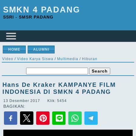
SMKN 4 PADANG
SSRI - SMSR PADANG
HOME
ALUMNI
Video
/
Video Karya Siswa
/
Multimedia
/
Hiburan
Hans De Kraker KAMPANYE FILM
INDONESIA DI SMKN 4 PADANG
13 Desember 2017 Klik: 5454
BAGIKAN: