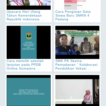
Upacara Hari Ulang
Cara Pengisian Data
Tahun Kemerdekaan
Siswa Baru SMKN 4
Republik Indonesia ...
Padang
Cara memilih sekolah
SMK PK Skema
lanjutan pada PPDB
Pemadanan “ Kolaborasi
Online Sumatera ...
Pendidikan Vokasi ...