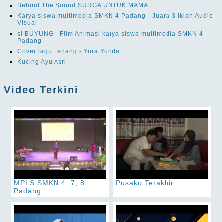
Behind The Sound SURGA UNTUK MAMA
Karya siswa multimedia SMKN 4 Padang - Juara 3 Iklan Audio
Visual
si BUYUNG - Film Animasi karya siswa multimedia SMKN 4
Padang
Cover lagu Tenang - Yura Yunita
Kucing Ayu Asri
Video Terkini
MPLS SMKN 4, 7, 8
Pusako Terakhir
Padang