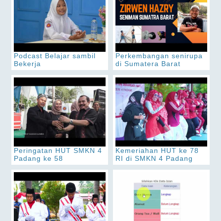
Podcast Belajar sambil
Perkembangan senirupa
Bekerja
di Sumatera Barat
Peringatan HUT SMKN 4
Kemeriahan HUT ke 78
Padang ke 58
RI di SMKN 4 Padang