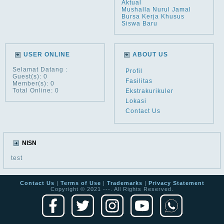
Aktual
Mushalla Nurul Jamal
Bursa Kerja Khusus
Siswa Baru
USER ONLINE
ABOUT US
Selamat Datang
:
Profil
Guest(s): 0
Fasilitas
Member(s): 0
Total Online: 0
Ekstrakurikuler
Lokasi
Contact Us
NISN
test
Contact Us
|
Terms of Use
|
Trademarks
|
Privacy Statement
Copyright © 2021 ---. All Rights Reserved.