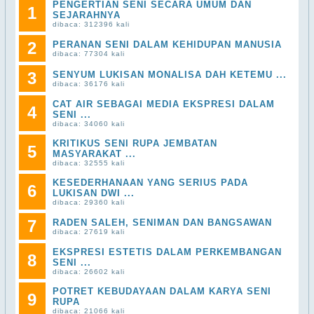
PENGERTIAN SENI SECARA UMUM DAN
1
SEJARAHNYA
dibaca: 312396 kali
2
PERANAN SENI DALAM KEHIDUPAN MANUSIA
dibaca: 77304 kali
3
SENYUM LUKISAN MONALISA DAH KETEMU ...
dibaca: 36176 kali
CAT AIR SEBAGAI MEDIA EKSPRESI DALAM
4
SENI ...
dibaca: 34060 kali
KRITIKUS SENI RUPA JEMBATAN
5
MASYARAKAT ...
dibaca: 32555 kali
KESEDERHANAAN YANG SERIUS PADA
6
LUKISAN DWI ...
dibaca: 29360 kali
7
RADEN SALEH, SENIMAN DAN BANGSAWAN
dibaca: 27619 kali
EKSPRESI ESTETIS DALAM PERKEMBANGAN
8
SENI ...
dibaca: 26602 kali
POTRET KEBUDAYAAN DALAM KARYA SENI
9
RUPA
dibaca: 21066 kali