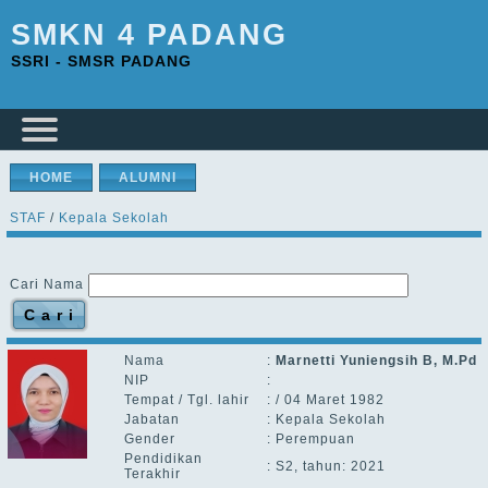
SMKN 4 PADANG
SSRI - SMSR PADANG
HOME
ALUMNI
STAF
/
Kepala Sekolah
Cari Nama
Nama
:
Marnetti Yuniengsih B, M.Pd
NIP
:
Tempat / Tgl. lahir
:
/ 04 Maret 1982
Jabatan
:
Kepala Sekolah
Gender
:
Perempuan
Pendidikan
:
S2, tahun: 2021
Terakhir