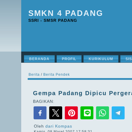
SMKN 4 PADANG
SSRI - SMSR PADANG
BERANDA
PROFIL
KURIKULUM
SI
Berita
/
Berita Pendek
Gempa Padang Dipicu Perger
BAGIKAN:
Oleh
dari Kompas
Kamis, 08 Maret 2007 17:58:31