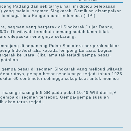
ng Padang dan sekitarnya hari ini dipicu pelepasan
) yang melalui segmen Singkarak. Demikian disampaikan
i lembaga Ilmu Pengetahuan Indonesia (LIPI).
ra, segmen yang bergerak di Singkarak," ujar Danny,
(6/3). Di wilayah tersebut memang sudah lama tidak
aru dilepaskan energinya sekarang.
anjang di sepanjang Pulau Sumatera bergerak sekitar
mpeng Indo Australia kepada lempeng Eurasia. Bagian
ergerak ke utara. Jika lama tak terjadi gempa besar,
 patahan.
di gempa besar di segmen Singkarak yang meliputi wilayah
 Menurutnya, gempa besar sebelumnya terjadi tahun 1926
ekitar 60 centimeter sehingga cukup kuat untuk memicu
i, masing-masing 5,8 SR pada pukul 10.49 WIB dan 5,9
 gempa di segmen tersebut. Gempa-gempa susulan
h akan terus terjadi.