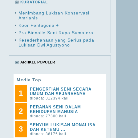
KURATORIAL
•
Menimbang Lukisan Konservasi
Amrianis
•
Koor Pentagona +
•
Pra Bienalle Seni Rupa Sumatera
•
Kesederhanaan yang Serius pada
Lukisan Dwi Agustyono
ARTIKEL POPULER
Media Top
PENGERTIAN SENI SECARA
1
UMUM DAN SEJARAHNYA
dibaca: 312394 kali
PERANAN SENI DALAM
2
KEHIDUPAN MANUSIA
dibaca: 77300 kali
SENYUM LUKISAN MONALISA
3
DAH KETEMU ...
dibaca: 36175 kali