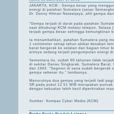
JAKARTA, KCM - Gempa besar yang menggunca
energi di patahan Sumatera (sesar Semangko
Dr. Danny Hilman Natawijaya, ahli gempa dar
"Gempa terjadi di darat pada patahan Sumate
saat dihubungi KCM melalui telepon, Selasa 
terjadi gempa besar sehingga kemungkinan b
Ia menambahkan, patahan Sumatera yang mem
1 centimeter setiap tahun akibat desakan le
barat bergerak ke selatan dan bagian timur b
artinya sedang terjadi pengumpulan energi di
Sementara itu, sudah 60 tahunan tidak terja
di sekitar Danau Singkarak, Sumatera Barat.
dan 1943. "Segmen di sana sudah bergerak s
gempa sebesar itu," tandasnya.
Menurutnya dua gempa yang terjadi tadi pag
SR pada pukul 12.51 WIB merupakan puncak
dengan kekuatan lebih kecil diperkirakan masi
Sumber: Kompas Cyber Media (KCM)
Berita
Berita Pendek
Lainnya