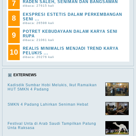
7
RADEN SALEH, SENIMAN DAN BANGSAWAN
dibaca: 27615 kali
EKSPRESI ESTETIS DALAM PERKEMBANGAN
8
SENI ...
dibaca: 26598 kali
POTRET KEBUDAYAAN DALAM KARYA SENI
9
RUPA
dibaca: 21061 kali
REALIS MINIMALIS MENJADI TREND KARYA
10
PELUKIS ...
dibaca: 20276 kali
EXTERNEWS
Kadisdik Sumbar Hobi Melukis, Ikut Ramaikan
HUT SMKN 4 Padang
SMKN 4 Padang Lahirkan Seniman Hebat
Festival Unta di Arab Saudi Tampilkan Patung
Unta Raksasa