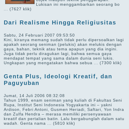
Lukisan ini menggambarkan seorang bo
...
(7627 klik)
Dari Realisme Hingga Religiusitas
Sabtu, 24 Februari 2007 09:53:50
Kini, kiranya memang sudah tidak perlu dipersoalkan lagi
apakah seorang seniman (pelukis) akan melukis dengan
gaya, bahan, teknik atau tema apapun yang dia ingini.
Juga tidak perlu diragukan lagi, bahwa semua gaya
mendapat tempat yang sama dalam dunia seni lukis.
Ungkapan yang mengatakan bahwa sebua ...
(7300 klik)
Genta Plus, Ideologi Kreatif, dan
Paguyuban
Jumat, 14 Juli 2006 08:32:08
Tahun 1999, enam seniman yang kuliah di Fakultas Seni
Rupa, Institut Seni Indonesia Yogyakarta ini – yakni
Ardison, Febri Antoni, Gusmen Heriadi, Saftari, Yon Indra
dan Zulfa Hendra – merasa memiliki persenyawaan
kreatif dan pertalian batin. Lalu bergabunglah dalam satu
wadah. Genta nama ...
(5810 klik)