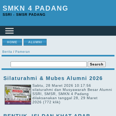
SMKN 4 PADANG
SSRI - SMSR PADANG
HOME
ALUMNI
Berita
/
Pameran
Silaturahmi & Mubes Alumni 2026
Sabtu, 28 Maret 2026 10:17:56
silaturahmi dan Musyawarah Besar Alumni
SSRI, SMSR, SMKN 4 Padang
dilaksanakan tanggal 28, 29 Maret
2026
(772 klik)