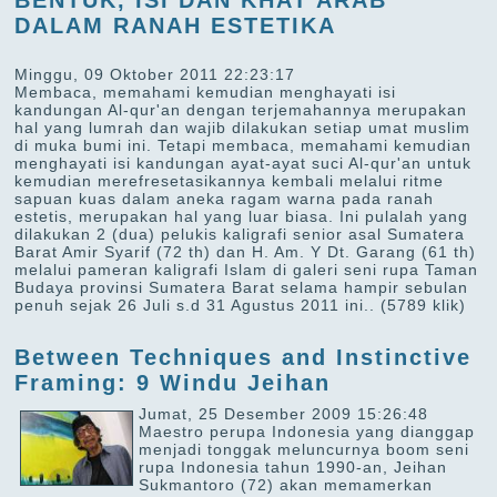
BENTUK, ISI DAN KHAT ARAB
DALAM RANAH ESTETIKA
Minggu, 09 Oktober 2011 22:23:17
Membaca, memahami kemudian menghayati isi
kandungan Al-qur'an dengan terjemahannya merupakan
hal yang lumrah dan wajib dilakukan setiap umat muslim
di muka bumi ini. Tetapi membaca, memahami kemudian
menghayati isi kandungan ayat-ayat suci Al-qur'an untuk
kemudian merefresetasikannya kembali melalui ritme
sapuan kuas dalam aneka ragam warna pada ranah
estetis, merupakan hal yang luar biasa. Ini pulalah yang
dilakukan 2 (dua) pelukis kaligrafi senior asal Sumatera
Barat Amir Syarif (72 th) dan H. Am. Y Dt. Garang (61 th)
melalui pameran kaligrafi Islam di galeri seni rupa Taman
Budaya provinsi Sumatera Barat selama hampir sebulan
penuh sejak 26 Juli s.d 31 Agustus 2011 ini..
(5789 klik)
Between Techniques and Instinctive
Framing: 9 Windu Jeihan
Jumat, 25 Desember 2009 15:26:48
Maestro perupa Indonesia yang dianggap
menjadi tonggak meluncurnya boom seni
rupa Indonesia tahun 1990-an, Jeihan
Sukmantoro (72) akan memamerkan