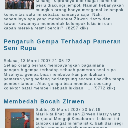
Minang. Kiprahnya diberbagai pameran
perlu diacungi jempol. Namun kebanyakan
mungkin orang hanya mengenal kelompok
komunitas satu ini sebatas namanya saja. Nah,
sebetulnya apa yang membubuat Zirwen Hazry dan
kawan-kawannya membentuk kelompok lukis ini dan
kapan mereka resmi berdiri?.
(8257 klik)
Pengaruh Gempa Terhadap Pameran
Seni Rupa
Selasa, 13 Maret 2007 21:05:22
Setiap orang berhak membayangkan bagaimana
pengaruh gempa terhadap sebuah pameran seni rupa.
Misalnya, gempa bisa membubarkan pembukaan
pameran yang sedang berlangsung secara tiba-tiba tanpa
pemberitahuan. Atau gempa bisa membuat seorang
kolektor batal membeli sebuah lukisan, ...
(5772 klik)
Membedah Bocah Zirwen
Sabtu, 03 Maret 2007 20:57:18
Mari kita lihat lukisan Zirwen Hazry yang
berjudul Menguji Kesabaran. Lukisan ini
tampak sangat minimalistik, baik dari segi
objek maupun teknik penggarapan.