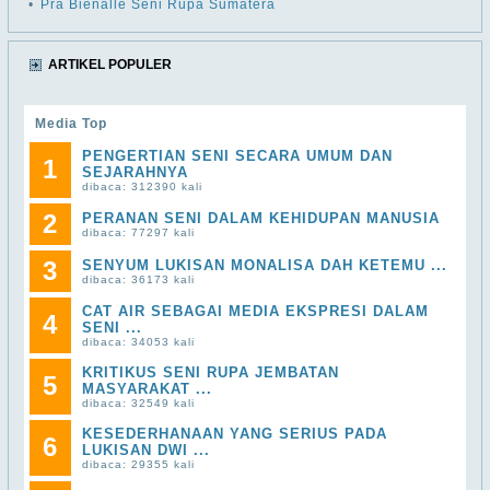
•
Pra Bienalle Seni Rupa Sumatera
ARTIKEL POPULER
Media Top
PENGERTIAN SENI SECARA UMUM DAN
1
SEJARAHNYA
dibaca: 312390 kali
2
PERANAN SENI DALAM KEHIDUPAN MANUSIA
dibaca: 77297 kali
3
SENYUM LUKISAN MONALISA DAH KETEMU ...
dibaca: 36173 kali
CAT AIR SEBAGAI MEDIA EKSPRESI DALAM
4
SENI ...
dibaca: 34053 kali
KRITIKUS SENI RUPA JEMBATAN
5
MASYARAKAT ...
dibaca: 32549 kali
KESEDERHANAAN YANG SERIUS PADA
6
LUKISAN DWI ...
dibaca: 29355 kali