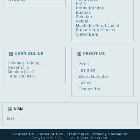
U A N
Berita Pendek
Budaya
Sekolah
Aktual
Mushalla Nurul Jamal
Bursa Kerja Khusus
Siswa Baru
USER ONLINE
ABOUT US
Selamat Datang
:
Profil
Guest(s): 0
Fasilitas
Member(s): 0
Total Online: 0
Ekstrakurikuler
Lokasi
Contact Us
NISN
test
Contact Us
|
Terms of Use
|
Trademarks
|
Privacy Statement
Copyright © 2021 ---. All Rights Reserved.