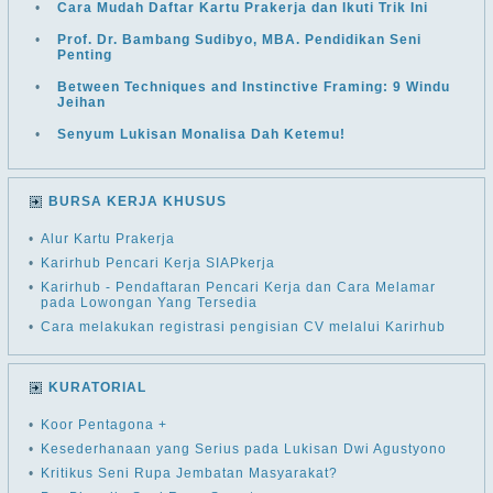
•
Cara Mudah Daftar Kartu Prakerja dan Ikuti Trik Ini
•
Prof. Dr. Bambang Sudibyo, MBA. Pendidikan Seni
Penting
•
Between Techniques and Instinctive Framing: 9 Windu
Jeihan
•
Senyum Lukisan Monalisa Dah Ketemu!
BURSA KERJA KHUSUS
•
Alur Kartu Prakerja
•
Karirhub Pencari Kerja SIAPkerja
•
Karirhub - Pendaftaran Pencari Kerja dan Cara Melamar
pada Lowongan Yang Tersedia
•
Cara melakukan registrasi pengisian CV melalui Karirhub
KURATORIAL
•
Koor Pentagona +
•
Kesederhanaan yang Serius pada Lukisan Dwi Agustyono
•
Kritikus Seni Rupa Jembatan Masyarakat?