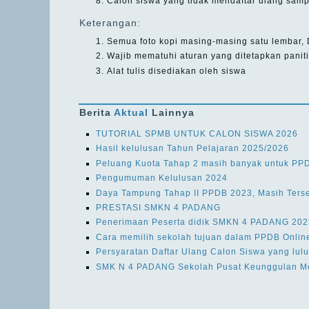
Calon siswa yang tidak mendaftar ulang samp
Keterangan:
Semua foto kopi masing-masing satu lembar,
Wajib mematuhi aturan yang ditetapkan panit
Alat tulis disediakan oleh siswa
Berita
Aktual
Lainnya
TUTORIAL SPMB UNTUK CALON SISWA 2026
Hasil kelulusan Tahun Pelajaran 2025/2026
Peluang Kuota Tahap 2 masih banyak untuk PP
Pengumuman Kelulusan 2024
Daya Tampung Tahap II PPDB 2023, Masih Ters
PRESTASI SMKN 4 PADANG
Penerimaan Peserta didik SMKN 4 PADANG 202
Cara memilih sekolah tujuan dalam PPDB Onli
Persyaratan Daftar Ulang Calon Siswa yang lu
SMK N 4 PADANG Sekolah Pusat Keunggulan Me