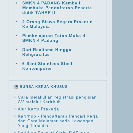
•
SMKN 4 PADANG Kembali
Membuka Pendaftaran Peserta
didik TAHAP II
•
4 Orang Siswa Segera Prakerin
Ke Malaysia
•
Pembelajaran Tatap Muka di
SMKN 4 Padang
•
Dari Realisme Hingga
Religiusitas
•
6 Seni Stainless Steel
Kontemporer
BURSA KERJA KHUSUS
•
Cara melakukan registrasi pengisian
CV melalui Karirhub
•
Alur Kartu Prakerja
•
Karirhub - Pendaftaran Pencari Kerja
dan Cara Melamar pada Lowongan
Yang Tersedia
•
Karirhub Pencari Kerja SIAPkerja