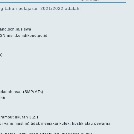
g tahun pelajaran 2021/2022 adalah:
ang.sch.id/siswa
NISN nisn.kemdikbud.go.id
a)
ekolah asal (SMP/MTs)
tih
 rambut ukuran 3,2,1
i yang muslim) tidak memakai kutek, lipstik atau pewarna