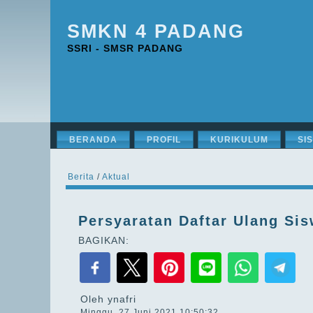
SMKN 4 PADANG
SSRI - SMSR PADANG
BERANDA
PROFIL
KURIKULUM
SI
Berita
/
Aktual
Persyaratan Daftar Ulang Si
BAGIKAN:
Oleh ynafri
Minggu, 27 Juni 2021 10:50:32