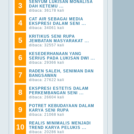
SENYUM LUKISAN MONALISA
3
DAH KETEMU ...
dibaca: 36178 kali
CAT AIR SEBAGAI MEDIA
4
EKSPRESI DALAM SENI ...
dibaca: 34061 kali
KRITIKUS SENI RUPA
5
JEMBATAN MASYARAKAT ...
dibaca: 32557 kali
KESEDERHANAAN YANG
6
SERIUS PADA LUKISAN DWI ...
dibaca: 29366 kali
RADEN SALEH, SENIMAN DAN
7
BANGSAWAN
dibaca: 27622 kali
EKSPRESI ESTETIS DALAM
8
PERKEMBANGAN SENI ...
dibaca: 26604 kali
POTRET KEBUDAYAAN DALAM
9
KARYA SENI RUPA
dibaca: 21068 kali
REALIS MINIMALIS MENJADI
10
TREND KARYA PELUKIS ...
dibaca: 20286 kali