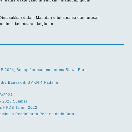
ai batas waktu yang ditentukan, dianggap gugur.
 Dimasukkan dalam Map dan ditulis nama dan jurusan
ia utnuk kelancaran kegiatan
DB 2024, Setiap Jurusan menerima Siswa Baru
edia Banyak di SMKN 4 Padang
3/2024
ne 2023 Sumbar
lus PPDB Tahun 2022
mbuka Pendaftaran Peserta didik Baru