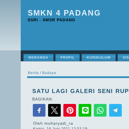
SMKN 4 PADANG
SSRI - SMSR PADANG
BERANDA
PROFIL
KURIKULUM
SI
Berita
/
Budaya
SATU LAGI GALERI SENI RU
BAGIKAN:
Oleh muharyadi_ra
Kamis, 16 Juni 2011 13:53:19