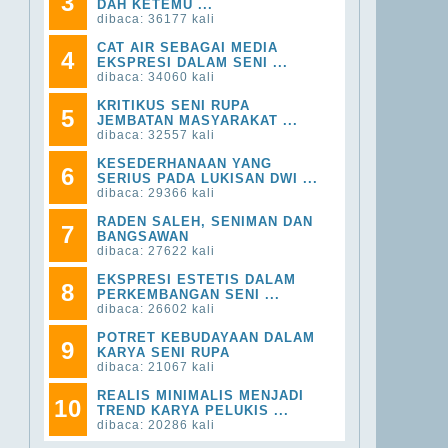
3
DAH KETEMU ...
dibaca: 36177 kali
CAT AIR SEBAGAI MEDIA
4
EKSPRESI DALAM SENI ...
dibaca: 34060 kali
KRITIKUS SENI RUPA
5
JEMBATAN MASYARAKAT ...
dibaca: 32557 kali
KESEDERHANAAN YANG
6
SERIUS PADA LUKISAN DWI ...
dibaca: 29366 kali
RADEN SALEH, SENIMAN DAN
7
BANGSAWAN
dibaca: 27622 kali
EKSPRESI ESTETIS DALAM
8
PERKEMBANGAN SENI ...
dibaca: 26602 kali
POTRET KEBUDAYAAN DALAM
9
KARYA SENI RUPA
dibaca: 21067 kali
REALIS MINIMALIS MENJADI
10
TREND KARYA PELUKIS ...
dibaca: 20286 kali