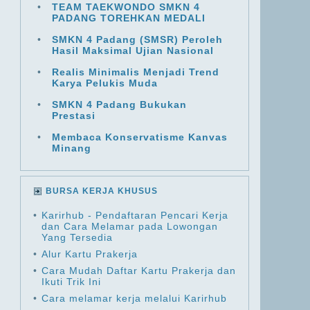
•
TEAM TAEKWONDO SMKN 4
PADANG TOREHKAN MEDALI
•
SMKN 4 Padang (SMSR) Peroleh
Hasil Maksimal Ujian Nasional
•
Realis Minimalis Menjadi Trend
Karya Pelukis Muda
•
SMKN 4 Padang Bukukan
Prestasi
•
Membaca Konservatisme Kanvas
Minang
BURSA KERJA KHUSUS
•
Karirhub - Pendaftaran Pencari Kerja
dan Cara Melamar pada Lowongan
Yang Tersedia
•
Alur Kartu Prakerja
•
Cara Mudah Daftar Kartu Prakerja dan
Ikuti Trik Ini
•
Cara melamar kerja melalui Karirhub