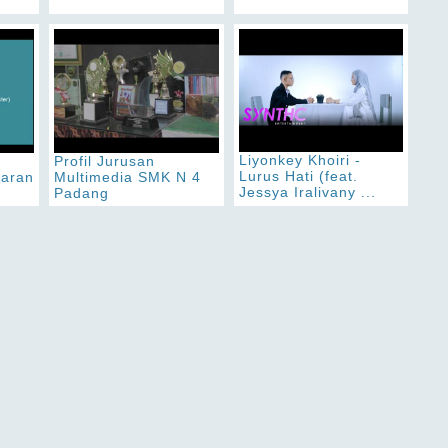
Liyonkey Khoiri -
Profil Jurusan
Lurus Hati (feat.
jaran
Multimedia SMK N 4
Jessya Iralivany ...
.
Padang