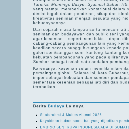
Tarmizi, Montingo Busye, Syamsul Bahar, HB.
yang mampu memberikan konstribusi dalam m
dinilai teguh dalam pendirian, sikap dan idea
kreativitas seniman menjadi sesuatu yang h
kebudayaannya
Dari sejarah masa lampau serta mencermati a
seniman dan budayawan dan publik seni yan
agar kesenian – seperti seni lukis – dapat di
cabang-cabang pembangunan lain yang kemud
keadilan secara sungguh-sungguh kepada par
galeri seni/sanggar seni, kantong-kantong k
kekuatan pembangunan yang pada gilirannya 
Sumbar sebagai salah satu andalan pemban
Karenanya, kesenian selain memiliki nilai-nil
persaingan global. Selama ini, kata Gubernu
impor sebagai kekuatan dan sumber pendapat
sementara kesenian sebagai jati diri dan b
terabaikan.
Berita
Budaya
Lainnya
Silaturahmi & Mubes Alumni 2026
Keyakinan bukan suatu hal yang dijadikan pem
EMBRIO SENI RUPA INDONESIA ADA DI SUMAT