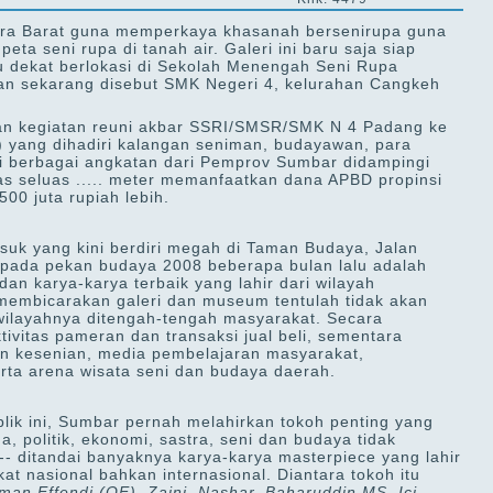
matera Barat guna memperkaya khasanah bersenirupa guna
ta seni rupa di tanah air. Galeri ini baru saja siap
u dekat berlokasi di Sekolah Menengah Seni Rupa
n sekarang disebut SMK Negeri 4, kelurahan Cangkeh
lan kegiatan reuni akbar SSRI/SMSR/SMK N 4 Padang ke
 yang dihadiri kalangan seniman, budayawan, para
 berbagai angkatan dari Pemprov Sumbar didampingi
s seluas ..... meter memanfaatkan dana APBD propinsi
00 juta rupiah lebih.
asuk yang kini berdiri megah di Taman Budaya, Jalan
pada pekan budaya 2008 beberapa bulan lalu adalah
an karya-karya terbaik yang lahir dari wilayah
 membicarakan galeri dan museum tentulah tidak akan
 wilayahnya ditengah-tengah masyarakat. Secara
tivitas pameran dan transaksi jual beli, sementara
an kesenian, media pembelajaran masyarakat,
rta arena wisata seni dan budaya daerah.
ublik ini, Sumbar pernah melahirkan tokoh penting yang
a, politik, ekonomi, sastra, seni dan budaya tidak
s -- ditandai banyaknya karya-karya masterpiece yang lahir
at nasional bahkan internasional.
Diantara tokoh itu
man Effendi (OE), Zaini, Nashar, Baharuddin MS, Ici