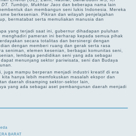
 DT. Tumbijo, Mukhtar Jaos
dan beberapa nama lain
embentuk dan membangun seni lukis Indonesia.
M
ereka
lisme berkesenian. Pikiran dan wilayah penjelajahan
idup, bermatabat serta memuliakan manusia dan
pa yang terjadi saat ini, gubernur dihadapan puluhan
g menghadiri pameran ini berharap kepada semua pihak
berdayakan secara totalitas dan bersinergi dengan
ian dengan memberi ruang dan gerak serta rasa
a seniman, elemen kesenian, berbagai komunitas seni,
esenian, lembaga pendidikan seni yang ada sebagai
dapat menunjang sektor pariwisata, seni dan Budaya
gunan.
ai, juga mampu berperan menjadi industri kreatif di era
r, kita hanya lebih memfokuskan masalah ekspor dan
an daerah disamping sektor-sektor lain,
udaya yang ada sebagai aset pembangunan daerah menjadi
beda
ERA BARAT