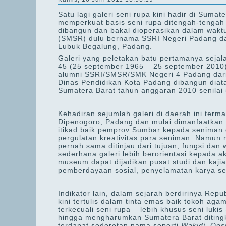
Satu lagi galeri seni rupa kini hadir di Su
memperkuat basis seni rupa ditengah-tengah pe
dibangun dan bakal dioperasikan dalam wakt
(SMSR) dulu bernama SSRI Negeri Padang da
Lubuk Begalung, Padang.
Galeri yang peletakan batu pertamanya seja
45 (25 september 1965 – 25 september 2010)
alumni SSRI/SMSR/SMK Negeri 4 Padang dari
Dinas Pendidikan Kota Padang dibangun diata
Sumatera Barat tahun anggaran 2010 senilai 5
Kehadiran sejumlah galeri di daerah ini term
Dipenogoro, Padang dan mulai dimanfaatkan 
itikad baik pemprov Sumbar kepada seniman d
pergulatan kreativitas para seniman. Namun
pernah sama ditinjau dari tujuan, fungsi dan
sederhana galeri lebih berorientasi kepada ak
museum dapat dijadikan pusat studi dan kaji
pemberdayaan sosial, penyelamatan karya se
Indikator lain, dalam sejarah berdirinya Rep
kini tertulis dalam tinta emas baik tokoh agam
terkecuali seni rupa – lebih khusus seni luki
hingga mengharumkan Sumatera Barat ditingk
terdapat sederetan nama seperti
Wakidi, Oes