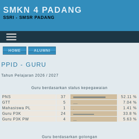
SMKN 4 PADANG
SSRI - SMSR PADANG
HOME
ALUMNI
PPID - GURU
Tahun Pelajaran 2026 / 2027
Guru berdasarkan status kepegawaian
PNS
37
52.11 %
GTT
5
7.04 %
Mahasiswa PL
1
1.41 %
Guru P3K
24
33.8 %
Guru P3K PW
4
5.63 %
Guru berdasarkan golongan