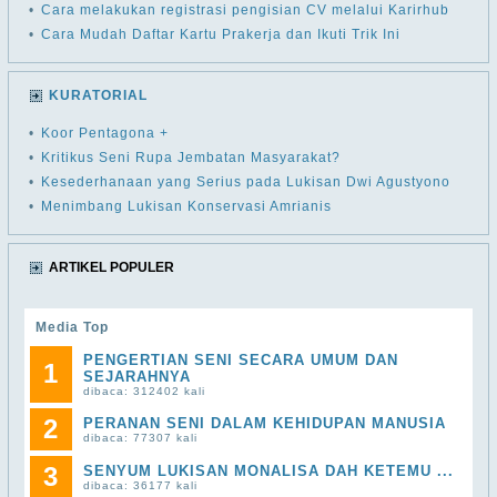
•
Cara melakukan registrasi pengisian CV melalui Karirhub
•
Cara Mudah Daftar Kartu Prakerja dan Ikuti Trik Ini
KURATORIAL
•
Koor Pentagona +
•
Kritikus Seni Rupa Jembatan Masyarakat?
•
Kesederhanaan yang Serius pada Lukisan Dwi Agustyono
•
Menimbang Lukisan Konservasi Amrianis
ARTIKEL POPULER
Media Top
PENGERTIAN SENI SECARA UMUM DAN
1
SEJARAHNYA
dibaca: 312402 kali
2
PERANAN SENI DALAM KEHIDUPAN MANUSIA
dibaca: 77307 kali
3
SENYUM LUKISAN MONALISA DAH KETEMU ...
dibaca: 36177 kali