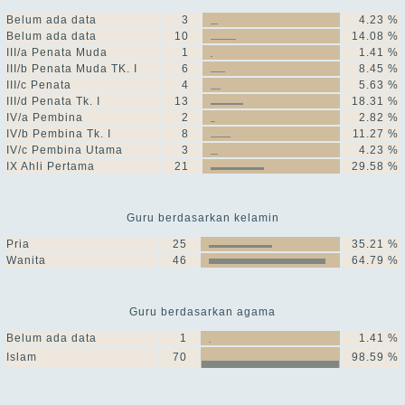
Belum ada data
3
4.23 %
Belum ada data
10
14.08 %
III/a Penata Muda
1
1.41 %
III/b Penata Muda TK. I
6
8.45 %
III/c Penata
4
5.63 %
III/d Penata Tk. I
13
18.31 %
IV/a Pembina
2
2.82 %
IV/b Pembina Tk. I
8
11.27 %
IV/c Pembina Utama
3
4.23 %
IX Ahli Pertama
21
29.58 %
Guru berdasarkan kelamin
Pria
25
35.21 %
Wanita
46
64.79 %
Guru berdasarkan agama
Belum ada data
1
1.41 %
Islam
70
98.59 %