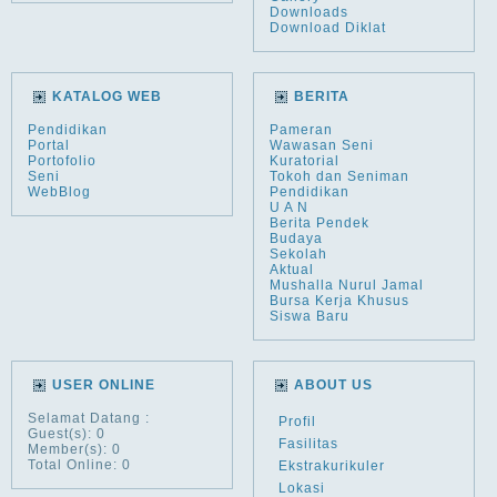
Downloads
Download Diklat
KATALOG WEB
BERITA
Pendidikan
Pameran
Portal
Wawasan Seni
Portofolio
Kuratorial
Seni
Tokoh dan Seniman
WebBlog
Pendidikan
U A N
Berita Pendek
Budaya
Sekolah
Aktual
Mushalla Nurul Jamal
Bursa Kerja Khusus
Siswa Baru
USER ONLINE
ABOUT US
Selamat Datang
:
Profil
Guest(s): 0
Fasilitas
Member(s): 0
Total Online: 0
Ekstrakurikuler
Lokasi