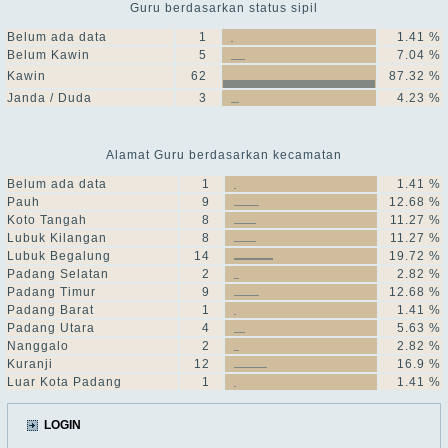
Guru berdasarkan status sipil
Belum ada data
1
1.41 %
Belum Kawin
5
7.04 %
Kawin
62
87.32 %
Janda / Duda
3
4.23 %
Alamat Guru berdasarkan kecamatan
Belum ada data
1
1.41 %
Pauh
9
12.68 %
Koto Tangah
8
11.27 %
Lubuk Kilangan
8
11.27 %
Lubuk Begalung
14
19.72 %
Padang Selatan
2
2.82 %
Padang Timur
9
12.68 %
Padang Barat
1
1.41 %
Padang Utara
4
5.63 %
Nanggalo
2
2.82 %
Kuranji
12
16.9 %
Luar Kota Padang
1
1.41 %
LOGIN