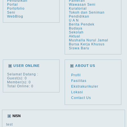
Pendidikan
Pameran
Portal
Wawasan Seni
Portofolio
Kuratorial
Seni
Tokoh dan Seniman
WebBlog
Pendidikan
U A N
Berita Pendek
Budaya
Sekolah
Aktual
Mushalla Nurul Jamal
Bursa Kerja Khusus
Siswa Baru
USER ONLINE
ABOUT US
Selamat Datang
:
Profil
Guest(s): 0
Fasilitas
Member(s): 0
Total Online: 0
Ekstrakurikuler
Lokasi
Contact Us
NISN
test