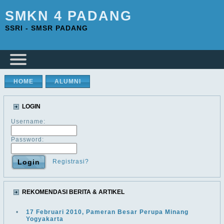
SMKN 4 PADANG
SSRI - SMSR PADANG
HOME
ALUMNI
LOGIN
Username:
Password:
Registrasi?
REKOMENDASI BERITA & ARTIKEL
•
17 Februari 2010, Pameran Besar Perupa Minang
Yogyakarta