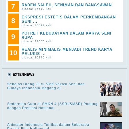
7
RADEN SALEH, SENIMAN DAN BANGSAWAN
dibaca: 27610 kali
EKSPRESI ESTETIS DALAM PERKEMBANGAN
8
SENI ...
dibaca: 26592 kali
POTRET KEBUDAYAAN DALAM KARYA SENI
9
RUPA
dibaca: 21056 kali
REALIS MINIMALIS MENJADI TREND KARYA
10
PELUKIS ...
dibaca: 20276 kali
EXTERNEWS
Sebelas Orang Guru SMK Vokasi Seni dan
Budaya Indonesia Magang di ...
Sederetan Guru di SMKN 4 (SSRI/SMSR) Padang
dengan Prestasi Nasional ...
Animator Indonesia Terlibat dalam Beberapa
Proyek Film Hollywood