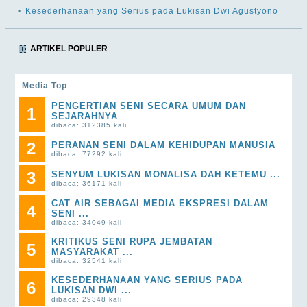
•
Kesederhanaan yang Serius pada Lukisan Dwi Agustyono
ARTIKEL POPULER
Media Top
PENGERTIAN SENI SECARA UMUM DAN
1
SEJARAHNYA
dibaca: 312385 kali
2
PERANAN SENI DALAM KEHIDUPAN MANUSIA
dibaca: 77292 kali
3
SENYUM LUKISAN MONALISA DAH KETEMU ...
dibaca: 36171 kali
CAT AIR SEBAGAI MEDIA EKSPRESI DALAM
4
SENI ...
dibaca: 34049 kali
KRITIKUS SENI RUPA JEMBATAN
5
MASYARAKAT ...
dibaca: 32541 kali
KESEDERHANAAN YANG SERIUS PADA
6
LUKISAN DWI ...
dibaca: 29348 kali