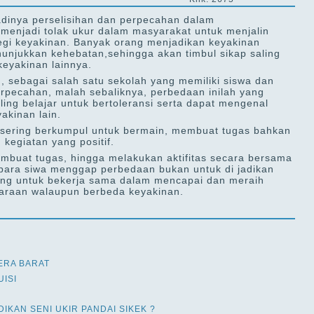
adinya perselisihan dan perpecahan dalam
menjadi tolak ukur dalam masyarakat untuk menjalin
gi keyakinan. Banyak orang menjadikan keyakinan
unjukkan kehebatan,sehingga akan timbul sikap saling
eyakinan lainnya.
 sebagai salah satu sekolah yang memiliki siswa dan
rpecahan, malah sebaliknya, perbedaan inilah yang
aling belajar untuk bertoleransi serta dapat mengenal
akinan lain.
a sering berkumpul untuk bermain, membuat tugas bahkan
kegiatan yang positif.
mbuat tugas, hingga melakukan aktifitas secara bersama
para siwa menggap perbedaan bukan untuk di jadikan
jang untuk bekerja sama dalam mencapai dan meraih
daraan walaupun berbeda keyakinan.
ERA BARAT
UISI
IDIKAN SENI UKIR PANDAI SIKEK ?