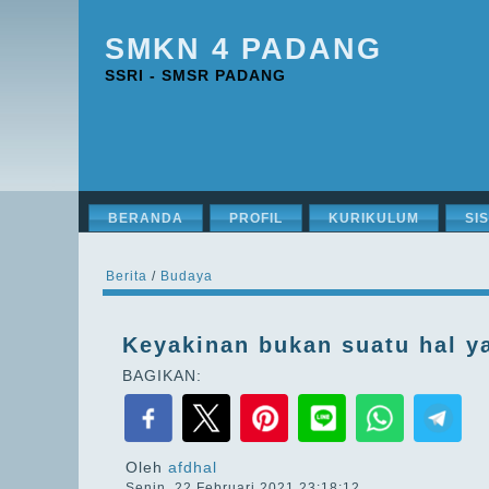
SMKN 4 PADANG
SSRI - SMSR PADANG
BERANDA
PROFIL
KURIKULUM
SI
Berita
/
Budaya
Keyakinan bukan suatu hal y
BAGIKAN:
Oleh
afdhal
Senin, 22 Februari 2021 23:18:12