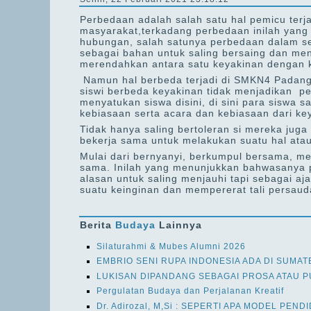
Perbedaan adalah salah satu hal pemicu terj
masyarakat,terkadang perbedaan inilah yang 
hubungan, salah satunya perbedaan dalam se
sebagai bahan untuk saling bersaing dan men
merendahkan antara satu keyakinan dengan k
Namun hal berbeda terjadi di SMKN4 Padang,
siswi berbeda keyakinan tidak menjadikan pe
menyatukan siswa disini, di sini para siswa s
kebiasaan serta acara dan kebiasaan dari key
Tidak hanya saling bertoleran si mereka jug
bekerja sama untuk melakukan suatu hal atau 
Mulai dari bernyanyi, berkumpul bersama, me
sama. Inilah yang menunjukkan bahwasanya 
alasan untuk saling menjauhi tapi sebagai a
suatu keinginan dan mempererat tali persau
Berita
Budaya
Lainnya
Silaturahmi & Mubes Alumni 2026
EMBRIO SENI RUPA INDONESIA ADA DI SUMAT
LUKISAN DIPANDANG SEBAGAI PROSA ATAU P
Pergulatan Budaya dan Perjalanan Kreatif
Dr. Adirozal, M,Si : SEPERTI APA MODEL PEND