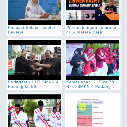
Podcast Belajar sambil
Perkembangan senirupa
Bekerja
di Sumatera Barat
Peringatan HUT SMKN 4
Kemeriahan HUT ke 78
Padang ke 58
RI di SMKN 4 Padang