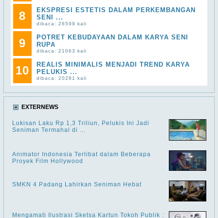
EKSPRESI ESTETIS DALAM PERKEMBANGAN
8
SENI ...
dibaca: 26599 kali
POTRET KEBUDAYAAN DALAM KARYA SENI
9
RUPA
dibaca: 21063 kali
REALIS MINIMALIS MENJADI TREND KARYA
10
PELUKIS ...
dibaca: 20281 kali
EXTERNEWS
Lukisan Laku Rp 1,3 Triliun, Pelukis Ini Jadi
Seniman Termahal di ...
Animator Indonesia Terlibat dalam Beberapa
Proyek Film Hollywood
SMKN 4 Padang Lahirkan Seniman Hebat
Mengamati Ilustrasi Sketsa Kartun Tokoh Publik :