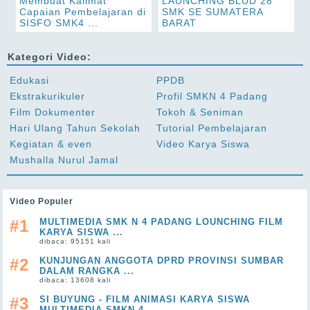
Membuat Kalimat
LAUNCHING BLUD 28
Capaian Pembelajaran di
SMK SE SUMATERA
SISFO SMK4 ...
BARAT
Kategori Video:
Edukasi
PPDB
Ekstrakurikuler
Profil SMKN 4 Padang
Film Dokumenter
Tokoh & Seniman
Hari Ulang Tahun Sekolah
Tutorial Pembelajaran
Kegiatan & even
Video Karya Siswa
Mushalla Nurul Jamal
Video Populer
#1
MULTIMEDIA SMK N 4 PADANG LOUNCHING FILM
KARYA SISWA ...
dibaca: 95151 kali
#2
KUNJUNGAN ANGGOTA DPRD PROVINSI SUMBAR
DALAM RANGKA ...
dibaca: 13608 kali
#3
SI BUYUNG - FILM ANIMASI KARYA SISWA
MULTIMEDIA SMKN 4 ...