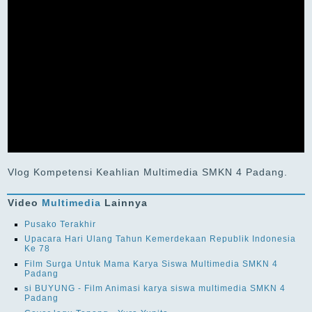
Vlog Kompetensi Keahlian Multimedia SMKN 4 Padang.
Video
Multimedia
Lainnya
Pusako Terakhir
Upacara Hari Ulang Tahun Kemerdekaan Republik Indonesia
Ke 78
Film Surga Untuk Mama Karya Siswa Multimedia SMKN 4
Padang
si BUYUNG - Film Animasi karya siswa multimedia SMKN 4
Padang