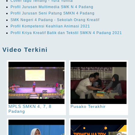
Cover lagu Tenang - Yura Yunita
Profil Jurusan Multimedia SMK N 4 Padang
Profil Jurusan Seni Patung SMKN 4 Padang
SMK Negeri 4 Padang - Sekolah Orang Kreatif
Profil Kompetensi Keahlian Animasi 2021
Profil Kriya Kreatif Batik dan Tekstil SMKN 4 Padang 2021
Video Terkini
MPLS SMKN 4, 7, 8
Pusako Terakhir
Padang