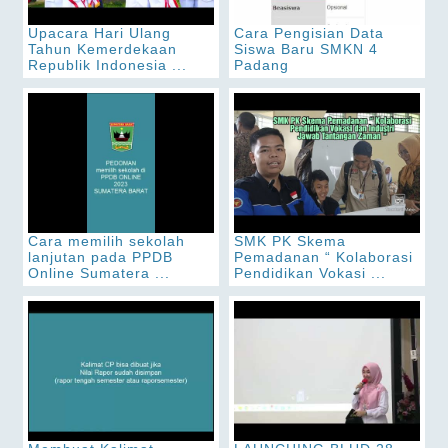
Upacara Hari Ulang
Cara Pengisian Data
Tahun Kemerdekaan
Siswa Baru SMKN 4
Republik Indonesia ...
Padang
Cara memilih sekolah
SMK PK Skema
lanjutan pada PPDB
Pemadanan “ Kolaborasi
Online Sumatera ...
Pendidikan Vokasi ...