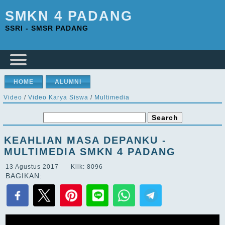
SMKN 4 PADANG
SSRI - SMSR PADANG
HOME
ALUMNI
Video
/
Video Karya Siswa
/
Multimedia
KEAHLIAN MASA DEPANKU -
MULTIMEDIA SMKN 4 PADANG
13 Agustus 2017 Klik: 8096
BAGIKAN: