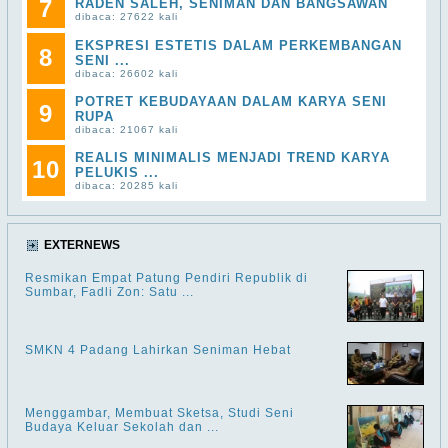
7
RADEN SALEH, SENIMAN DAN BANGSAWAN
dibaca: 27622 kali
EKSPRESI ESTETIS DALAM PERKEMBANGAN
8
SENI ...
dibaca: 26602 kali
POTRET KEBUDAYAAN DALAM KARYA SENI
9
RUPA
dibaca: 21067 kali
REALIS MINIMALIS MENJADI TREND KARYA
10
PELUKIS ...
dibaca: 20285 kali
EXTERNEWS
Resmikan Empat Patung Pendiri Republik di
Sumbar, Fadli Zon: Satu ...
SMKN 4 Padang Lahirkan Seniman Hebat
Menggambar, Membuat Sketsa, Studi Seni
Budaya Keluar Sekolah dan ...