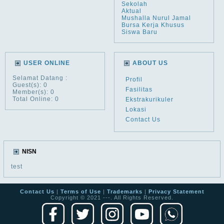
Sekolah
Aktual
Mushalla Nurul Jamal
Bursa Kerja Khusus
Siswa Baru
USER ONLINE
ABOUT US
Selamat Datang
:
Profil
Guest(s): 0
Fasilitas
Member(s): 0
Total Online: 0
Ekstrakurikuler
Lokasi
Contact Us
NISN
test
Contact Us
|
Terms of Use
|
Trademarks
|
Privacy Statement
Copyright © 2021 ---. All Rights Reserved.