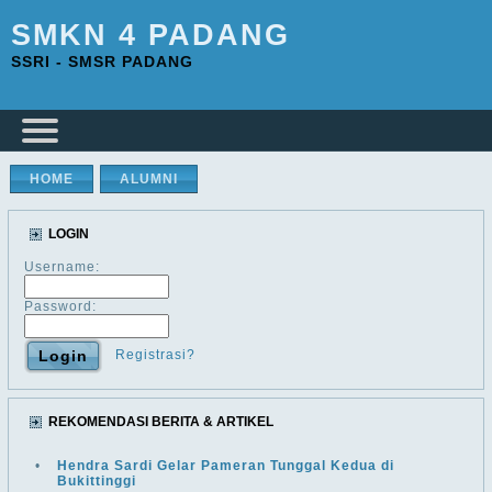
SMKN 4 PADANG
SSRI - SMSR PADANG
HOME
ALUMNI
LOGIN
Username:
Password:
Registrasi?
REKOMENDASI BERITA & ARTIKEL
•
Hendra Sardi Gelar Pameran Tunggal Kedua di
Bukittinggi