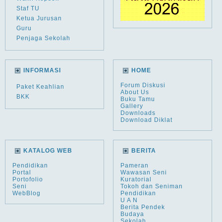
Staf TU
Ketua Jurusan
Guru
Penjaga Sekolah
INFORMASI
HOME
Forum Diskusi
Paket Keahlian
About Us
BKK
Buku Tamu
Gallery
Downloads
Download Diklat
KATALOG WEB
BERITA
Pendidikan
Pameran
Portal
Wawasan Seni
Portofolio
Kuratorial
Seni
Tokoh dan Seniman
WebBlog
Pendidikan
U A N
Berita Pendek
Budaya
Sekolah