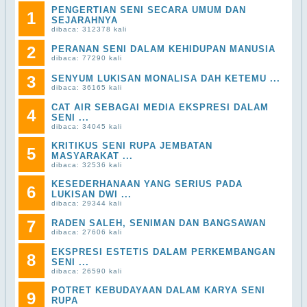
PENGERTIAN SENI SECARA UMUM DAN
1
SEJARAHNYA
dibaca: 312378 kali
2
PERANAN SENI DALAM KEHIDUPAN MANUSIA
dibaca: 77290 kali
3
SENYUM LUKISAN MONALISA DAH KETEMU ...
dibaca: 36165 kali
CAT AIR SEBAGAI MEDIA EKSPRESI DALAM
4
SENI ...
dibaca: 34045 kali
KRITIKUS SENI RUPA JEMBATAN
5
MASYARAKAT ...
dibaca: 32536 kali
KESEDERHANAAN YANG SERIUS PADA
6
LUKISAN DWI ...
dibaca: 29344 kali
7
RADEN SALEH, SENIMAN DAN BANGSAWAN
dibaca: 27606 kali
EKSPRESI ESTETIS DALAM PERKEMBANGAN
8
SENI ...
dibaca: 26590 kali
POTRET KEBUDAYAAN DALAM KARYA SENI
9
RUPA