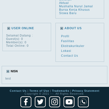
Aktual
Mushalla Nurul Jamal
Bursa Kerja Khusus
Siswa Baru
USER ONLINE
ABOUT US
Selamat Datang
:
Profil
Guest(s): 0
Fasilitas
Member(s): 0
Total Online: 0
Ekstrakurikuler
Lokasi
Contact Us
NISN
test
Contact Us
|
Terms of Use
|
Trademarks
|
Privacy Statement
Copyright © 2021 ---. All Rights Reserved.