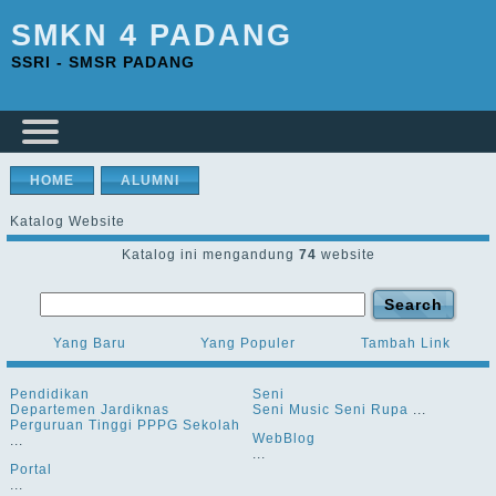
SMKN 4 PADANG
SSRI - SMSR PADANG
HOME
ALUMNI
Katalog Website
Katalog ini mengandung
74
website
Yang Baru
Yang Populer
Tambah Link
Pendidikan
Seni
Departemen
Jardiknas
Seni Music
Seni Rupa
...
Perguruan Tinggi
PPPG
Sekolah
WebBlog
...
...
Portal
...