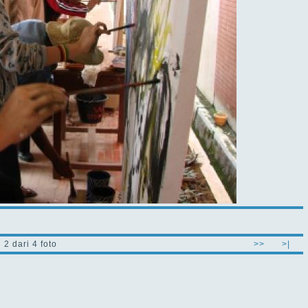
2 dari 4 foto
>>
>|