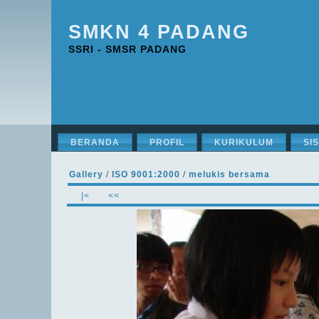
SMKN 4 PADANG
SSRI - SMSR PADANG
BERANDA
PROFIL
KURIKULUM
SI
Gallery
/
ISO 9001:2000
/
melukis bersama
|<
<<