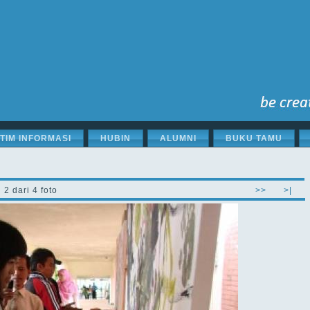
STIM INFORMASI
HUBIN
ALUMNI
BUKU TAMU
2 dari 4 foto
>>
>|