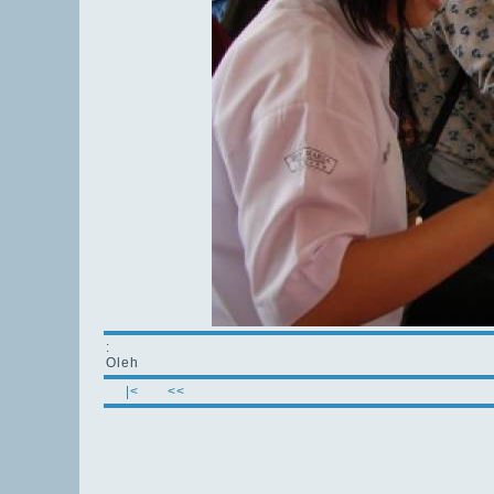
:
Oleh
|<
<<