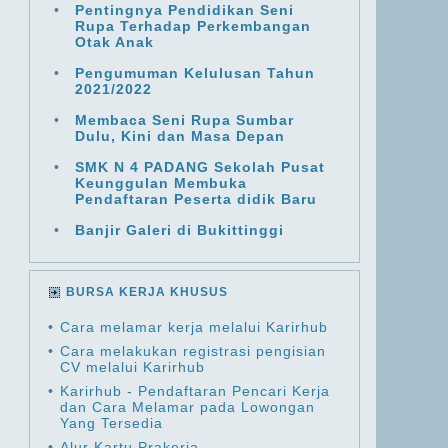
•
Pentingnya Pendidikan Seni
Rupa Terhadap Perkembangan
Otak Anak
•
Pengumuman Kelulusan Tahun
2021/2022
•
Membaca Seni Rupa Sumbar
Dulu, Kini dan Masa Depan
•
SMK N 4 PADANG Sekolah Pusat
Keunggulan Membuka
Pendaftaran Peserta didik Baru
•
Banjir Galeri di Bukittinggi
BURSA KERJA KHUSUS
•
Cara melamar kerja melalui Karirhub
•
Cara melakukan registrasi pengisian
CV melalui Karirhub
•
Karirhub - Pendaftaran Pencari Kerja
dan Cara Melamar pada Lowongan
Yang Tersedia
•
Alur Kartu Prakerja