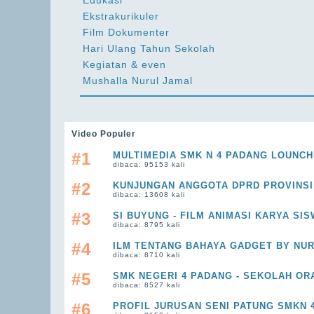
Edukasi
Ekstrakurikuler
Film Dokumenter
Hari Ulang Tahun Sekolah
Kegiatan & even
Mushalla Nurul Jamal
Video Populer
#1
MULTIMEDIA SMK N 4 PADANG LOUNCHI
dibaca: 95153 kali
#2
KUNJUNGAN ANGGOTA DPRD PROVINSI
dibaca: 13608 kali
#3
SI BUYUNG - FILM ANIMASI KARYA SIS
dibaca: 8795 kali
#4
ILM TENTANG BAHAYA GADGET BY NU
dibaca: 8710 kali
#5
SMK NEGERI 4 PADANG - SEKOLAH OR
dibaca: 8527 kali
#6
PROFIL JURUSAN SENI PATUNG SMKN 