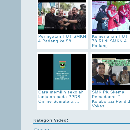
Peringatan HUT SMKN
Kemeriahan HUT 
4 Padang ke 58
78 RI di SMKN 4
Padang
Cara memilih sekolah
SMK PK Skema
lanjutan pada PPDB
Pemadanan “
Online Sumatera ...
Kolaborasi Pendi
Vokasi ...
Kategori Video: