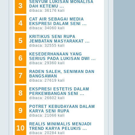
SENYUM LUKISAN MONALISA
3
DAH KETEMU ...
dibaca: 36176 kali
CAT AIR SEBAGAI MEDIA
4
EKSPRESI DALAM SENI ...
dibaca: 34060 kali
KRITIKUS SENI RUPA
5
JEMBATAN MASYARAKAT ...
dibaca: 32555 kali
KESEDERHANAAN YANG
6
SERIUS PADA LUKISAN DWI ...
dibaca: 29360 kali
RADEN SALEH, SENIMAN DAN
7
BANGSAWAN
dibaca: 27619 kali
EKSPRESI ESTETIS DALAM
8
PERKEMBANGAN SENI ...
dibaca: 26602 kali
POTRET KEBUDAYAAN DALAM
9
KARYA SENI RUPA
dibaca: 21066 kali
REALIS MINIMALIS MENJADI
10
TREND KARYA PELUKIS ...
dibaca: 20284 kali