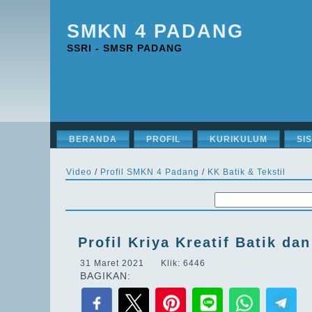
SMKN 4 PADANG
SSRI - SMSR PADANG
BERANDA
PROFIL
KURIKULUM
SI
Video
/
Profil SMKN 4 Padang
/
KK Batik & Tekstil
Profil Kriya Kreatif Batik d
31 Maret 2021 Klik: 6446
BAGIKAN: