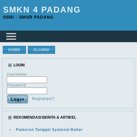
SMKN 4 PADANG
SSRI - SMSR PADANG
HOME
ALUMNI
LOGIN
Username:
Password:
Registrasi?
REKOMENDASI BERITA & ARTIKEL
•
Pameran Tunggal Syamsul Bahar