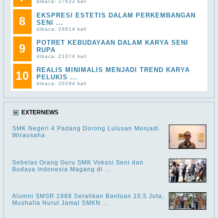
dibaca: 27632 kali
EKSPRESI ESTETIS DALAM PERKEMBANGAN
8
SENI ...
dibaca: 26614 kali
POTRET KEBUDAYAAN DALAM KARYA SENI
9
RUPA
dibaca: 21074 kali
REALIS MINIMALIS MENJADI TREND KARYA
10
PELUKIS ...
dibaca: 20294 kali
EXTERNEWS
SMK Negeri 4 Padang Dorong Lulusan Menjadi
Wirausaha
Sebelas Orang Guru SMK Vokasi Seni dan
Budaya Indonesia Magang di ...
Alumni SMSR 1988 Serahkan Bantuan 10,5 Juta,
Mushalla Nurul Jamal SMKN ...