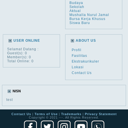
Budaya
Sekolah
Aktual
Mushalla Nurul Jamal
Bursa Kerja Khusus
Siswa Baru
USER ONLINE
ABOUT US
Selamat Datang
:
Profil
Guest(s): 0
Fasilitas
Member(s): 0
Total Online: 0
Ekstrakurikuler
Lokasi
Contact Us
NISN
test
Contact Us
|
Terms of Use
|
Trademarks
|
Privacy Statement
Copyright © 2021 ---. All Rights Reserved.