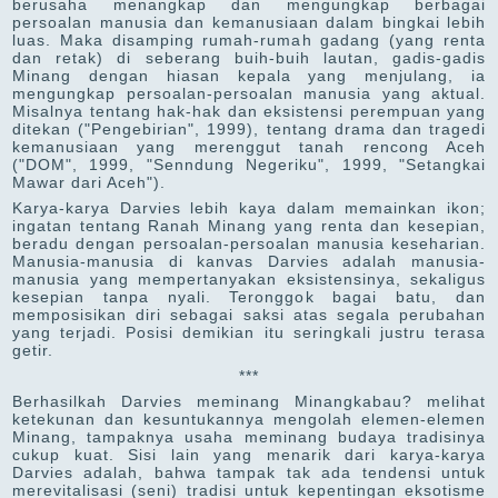
berusaha menangkap dan mengungkap berbagai
persoalan manusia dan kemanusiaan dalam bingkai lebih
luas. Maka disamping rumah-rumah gadang (yang renta
dan retak) di seberang buih-buih lautan, gadis-gadis
Minang dengan hiasan kepala yang menjulang, ia
mengungkap persoalan-persoalan manusia yang aktual.
Misalnya tentang hak-hak dan eksistensi perempuan yang
ditekan ("Pengebirian", 1999), tentang drama dan tragedi
kemanusiaan yang merenggut tanah rencong Aceh
("DOM", 1999, "Senndung Negeriku", 1999, "Setangkai
Mawar dari Aceh").
Karya-karya Darvies lebih kaya dalam memainkan ikon;
ingatan tentang Ranah Minang yang renta dan kesepian,
beradu dengan persoalan-persoalan manusia keseharian.
Manusia-manusia di kanvas Darvies adalah manusia-
manusia yang mempertanyakan eksistensinya, sekaligus
kesepian tanpa nyali. Teronggok bagai batu, dan
memposisikan diri sebagai saksi atas segala perubahan
yang terjadi. Posisi demikian itu seringkali justru terasa
getir.
***
Berhasilkah Darvies meminang Minangkabau? melihat
ketekunan dan kesuntukannya mengolah elemen-elemen
Minang, tampaknya usaha meminang budaya tradisinya
cukup kuat. Sisi lain yang menarik dari karya-karya
Darvies adalah, bahwa tampak tak ada tendensi untuk
merevitalisasi (seni) tradisi untuk kepentingan eksotisme