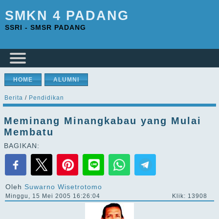
SMKN 4 PADANG
SSRI - SMSR PADANG
HOME
ALUMNI
Berita
/
Pendidikan
Meminang Minangkabau yang Mulai
Membatu
BAGIKAN:
Oleh
Suwarno Wisetrotomo
Minggu, 15 Mei 2005 16:26:04
Klik: 13908