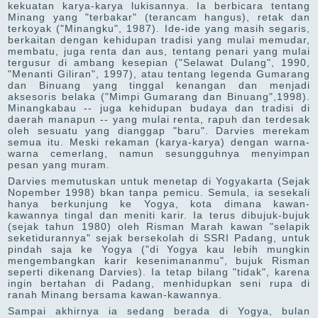
kekuatan karya-karya lukisannya. Ia berbicara tentang
Minang yang "terbakar" (terancam hangus), retak dan
terkoyak ("Minangku", 1987). Ide-ide yang masih segaris,
berkaitan dengan kehidupan tradisi yang mulai memudar,
membatu, juga renta dan aus, tentang penari yang mulai
tergusur di ambang kesepian ("Selawat Dulang", 1990,
"Menanti Giliran", 1997), atau tentang legenda Gumarang
dan Binuang yang tinggal kenangan dan menjadi
aksesoris belaka ("Mimpi Gumarang dan Binuang",1998).
Minangkabau -- juga kehidupan budaya dan tradisi di
daerah manapun -- yang mulai renta, rapuh dan terdesak
oleh sesuatu yang dianggap "baru". Darvies merekam
semua itu. Meski rekaman (karya-karya) dengan warna-
warna cemerlang, namun sesungguhnya menyimpan
pesan yang muram.
Darvies memutuskan untuk menetap di Yogyakarta (Sejak
Nopember 1998) bkan tanpa pemicu. Semula, ia sesekali
hanya berkunjung ke Yogya, kota dimana kawan-
kawannya tingal dan meniti karir. Ia terus dibujuk-bujuk
(sejak tahun 1980) oleh Risman Marah kawan "selapik
seketidurannya" sejak bersekolah di SSRI Padang, untuk
pindah saja ke Yogya ("di Yogya kau lebih mungkin
mengembangkan karir kesenimananmu", bujuk Risman
seperti dikenang Darvies). Ia tetap bilang "tidak", karena
ingin bertahan di Padang, menhidupkan seni rupa di
ranah Minang bersama kawan-kawannya.
Sampai akhirnya ia sedang berada di Yogya, bulan