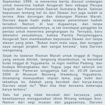
September 1999, ia menerima berita disusul undangan
untuk menerima hadiah Anugerah Seni sebagai Perupa
Terpilih dari Pemerintah Daerah Sumatera Barat. Salinan
keputusan tentang hal itu dari Dewan Juri juga sudah ia
terima. Atas dorongan dan dukungan Risman Marah,
Darvies dapat hadir pada resepsi penerimaan hadiah
tersebut. Namun, di luar dugaannya, dan tanpa
pemberitahuan sebelumnya, ia tak mendapat panggilan ke
pentas untuk menerima penghargaan itu. Ternyata, baru
diketahui sesudahnya, bahwa Panitia Penyelenggara
Anugerah Seni membatalkan keputusan Dewan Juri tanpa
alasan yang jelas. "Bukan main malu saya, dan sungguh
saya sangat jengkel, dan sangat kecewa", kata Darvies
mengenang.
Sejak itu tawaran Risman Marah untuk tinggal di Yogya
yang semula ditolak, langsung disambutnya. Ia bertekad
bulat tinggal di Yogyakarta. Ia ingin melihat Padang, dan
budaya Minangkabau dari Yogya, juga dari seluruh sisi
Indonesia. Pameran tunggalnya kali ini, 20-28 Januari
2000 di Museum Benteng Vredeburg Yogyakarta,
disamping mewujudkan impian lama, juga bukti dari
tekadnya itu. Adakah yang berubah dari karya-karya
Darvies sejak itu? "Mari kita lihat bersama beberapa
karya terbaru".
Satu hal yang tidak berubah dari karyanya, yaitu
kesetiaannya menggunakan idiom Minang sebagai ikon.
Namun dari segi muatan dan gagasannya, Darvies