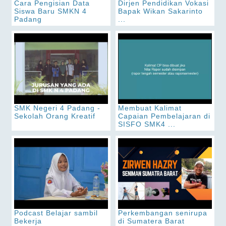
Cara Pengisian Data
Dirjen Pendidikan Vokasi
Siswa Baru SMKN 4
Bapak Wikan Sakarinto
Padang
...
SMK Negeri 4 Padang -
Membuat Kalimat
Sekolah Orang Kreatif
Capaian Pembelajaran di
SISFO SMK4 ...
Podcast Belajar sambil
Perkembangan senirupa
Bekerja
di Sumatera Barat