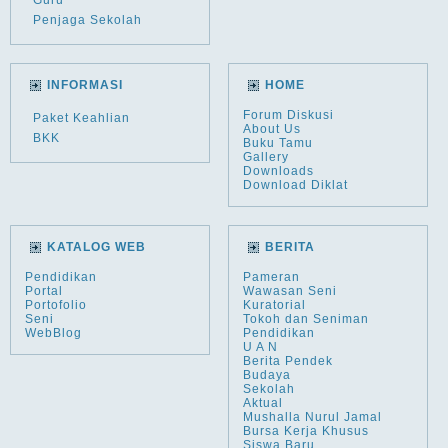
Guru
Penjaga Sekolah
INFORMASI
HOME
Forum Diskusi
Paket Keahlian
About Us
BKK
Buku Tamu
Gallery
Downloads
Download Diklat
KATALOG WEB
BERITA
Pendidikan
Pameran
Portal
Wawasan Seni
Portofolio
Kuratorial
Seni
Tokoh dan Seniman
WebBlog
Pendidikan
U A N
Berita Pendek
Budaya
Sekolah
Aktual
Mushalla Nurul Jamal
Bursa Kerja Khusus
Siswa Baru