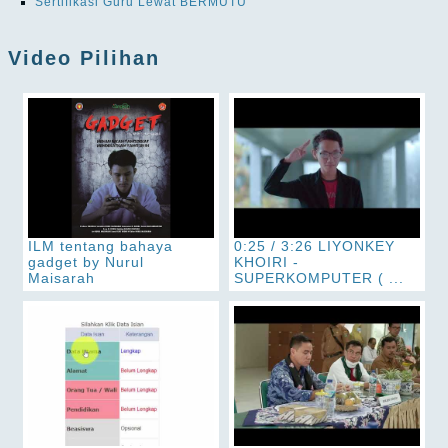
Sertifikasi Guru Lewat BERMUTU
Video Pilihan
ILM tentang bahaya
0:25 / 3:26 LIYONKEY
gadget by Nurul
KHOIRI -
Maisarah
SUPERKOMPUTER ( ...