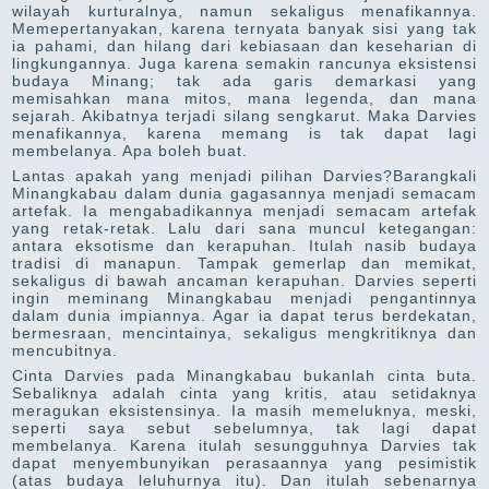
wilayah kurturalnya, namun sekaligus menafikannya.
Memepertanyakan, karena ternyata banyak sisi yang tak
ia pahami, dan hilang dari kebiasaan dan keseharian di
lingkungannya. Juga karena semakin rancunya eksistensi
budaya Minang; tak ada garis demarkasi yang
memisahkan mana mitos, mana legenda, dan mana
sejarah. Akibatnya terjadi silang sengkarut. Maka Darvies
menafikannya, karena memang is tak dapat lagi
membelanya. Apa boleh buat.
Lantas apakah yang menjadi pilihan Darvies?Barangkali
Minangkabau dalam dunia gagasannya menjadi semacam
artefak. Ia mengabadikannya menjadi semacam artefak
yang retak-retak. Lalu dari sana muncul ketegangan:
antara eksotisme dan kerapuhan. Itulah nasib budaya
tradisi di manapun. Tampak gemerlap dan memikat,
sekaligus di bawah ancaman kerapuhan. Darvies seperti
ingin meminang Minangkabau menjadi pengantinnya
dalam dunia impiannya. Agar ia dapat terus berdekatan,
bermesraan, mencintainya, sekaligus mengkritiknya dan
mencubitnya.
Cinta Darvies pada Minangkabau bukanlah cinta buta.
Sebaliknya adalah cinta yang kritis, atau setidaknya
meragukan eksistensinya. Ia masih memeluknya, meski,
seperti saya sebut sebelumnya, tak lagi dapat
membelanya. Karena itulah sesungguhnya Darvies tak
dapat menyembunyikan perasaannya yang pesimistik
(atas budaya leluhurnya itu). Dan itulah sebenarnya