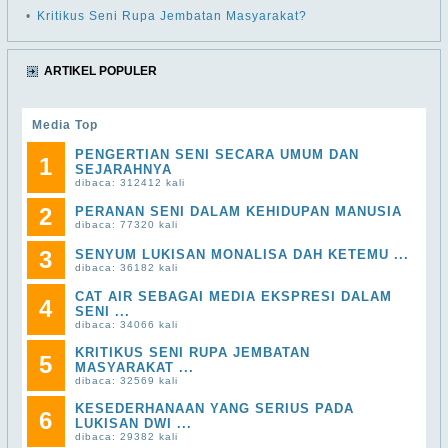
•
Kritikus Seni Rupa Jembatan Masyarakat?
ARTIKEL POPULER
Media Top
PENGERTIAN SENI SECARA UMUM DAN
1
SEJARAHNYA
dibaca: 312412 kali
2
PERANAN SENI DALAM KEHIDUPAN MANUSIA
dibaca: 77320 kali
3
SENYUM LUKISAN MONALISA DAH KETEMU ...
dibaca: 36182 kali
CAT AIR SEBAGAI MEDIA EKSPRESI DALAM
4
SENI ...
dibaca: 34066 kali
KRITIKUS SENI RUPA JEMBATAN
5
MASYARAKAT ...
dibaca: 32569 kali
KESEDERHANAAN YANG SERIUS PADA
6
LUKISAN DWI ...
dibaca: 29382 kali