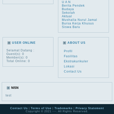
U A N
Berita Pendek
Budaya
Sekolah
Aktual
Mushalla Nurul Jamal
Bursa Kerja Khusus
Siswa Baru
USER ONLINE
ABOUT US
Selamat Datang
:
Profil
Guest(s): 0
Fasilitas
Member(s): 0
Total Online: 0
Ekstrakurikuler
Lokasi
Contact Us
NISN
test
Contact Us
|
Terms of Use
|
Trademarks
|
Privacy Statement
Copyright © 2021 ---. All Rights Reserved.