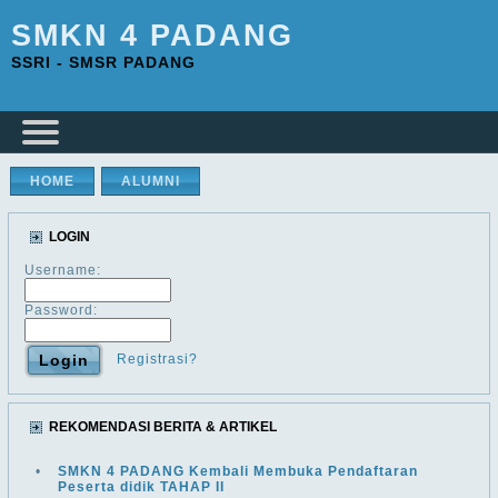
SMKN 4 PADANG
SSRI - SMSR PADANG
HOME
ALUMNI
LOGIN
Username:
Password:
Registrasi?
REKOMENDASI BERITA & ARTIKEL
•
SMKN 4 PADANG Kembali Membuka Pendaftaran
Peserta didik TAHAP II