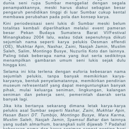
dunia seni rupa Sumbar menggeliat dengan segala
penampakkannya, meski harus diakui sebagian besar
pengaruh pendidikan tinggi di luar Sumbar cukup kental
membawa perubahan pada pola dan konsep karya.
Kini periodesisasi seni lukis di Sumbar meski belum
totalitas kembali diperlihatkan melalui event pameran
besar Pekan Budaya Sumatera Barat VI/Festival
Minangkabau 2004 lalu, walau tidak sepenuhnya diikuti
sejumlah nama seperti karya pelukis Oesman effendi
(OE), Mukhtar Apin, Nashar, Zaini, Nasjah Jamin, Muslim
Saleh, Salim, Montingo Busye, Nuzurlis Koto dan lainnya.
Paling tidak beberapa nama yang ikut serta sedikitnya
menampilkan gambaran umum seni lukis sejak dulu
hingga kini.
Selama ini kita terlena dengan euforia kebesaran nama
sejumlah pelukis, tanpa banyak memikirkan karya-
karyanya, bentuk penyelamatannya, memikirkan pendirian
museum refresentatif yang dapat menguntungkan banyak
pihak, mulai keluarga seniman, lingkungan, kalangan
seniman dan pekerja seni, pemerintah daerah serta
banyak lagi.
Jika kita bertanya sekarang dimana letak karya-karya
pelukis asal Sumbar seperti
Nashar, Zaini, Mukhtar Apin,
Hasan Basri DT. Tumbijo, Montingo Busye, Mara Karma,
Muslim Saleh, Nasjah Jamin, Syamsul Bahar
dan lainnya
yang sudah almarhum, barangkali sulit dijawab ? Padahal
kebesaran nama dan karya seniman sangat penting bagi