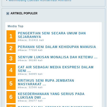
•
Menimbang Lukisan Konservasi Amrianis
ARTIKEL POPULER
Media Top
PENGERTIAN SENI SECARA UMUM DAN
1
SEJARAHNYA
dibaca: 312411 kali
2
PERANAN SENI DALAM KEHIDUPAN MANUSIA
dibaca: 77318 kali
3
SENYUM LUKISAN MONALISA DAH KETEMU ...
dibaca: 36180 kali
CAT AIR SEBAGAI MEDIA EKSPRESI DALAM
4
SENI ...
dibaca: 34065 kali
KRITIKUS SENI RUPA JEMBATAN
5
MASYARAKAT ...
dibaca: 32566 kali
KESEDERHANAAN YANG SERIUS PADA
6
LUKISAN DWI ...
dibaca: 29377 kali