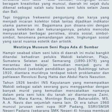
beragam kreativitas yang muncul, daerah ini sejak dulu
dikenal sebagai salah satu basis seni lukis selain Jawa
dan Bali.
Tapi tingginya frekwensi pengunjung dan karya yang
menjadi incaran kolektor tidak lantas dijadikan indikator
utama pameran ini. Bagaimana pun disana-sini dengan
segala kelebihan dan kekurangannya, pelukis mencoba
menyuarakan berbagai peristiwa, strata sosial, simbol-
simbol, fenomena pemandangan alam, lingkungan sosial
yang sarat nuansa estetik dan artistik.
Mestinya Museum Seni Rupa Ada di Sumbar
Hampir seabad silam seni lukis di daerah ini mulai bangkit
ditandai kehadiran pelukis Wakidi kelahiran, Plaju,
Sumatera Selatan asal Semarang (1890-1979) yang
merantau dan belajar, kemudian menjadi guru di
Kweekschool (sekolah pendidikan guru) Bukittinggi tahun
1910, diantara muridnya terdapat tokoh proklamator dan
pahlawan Revolusi Bung Hatta dan Abdul Haris Nasution.
Tahun 1926 berdiri INS Kayutanam yang menempatkan
Wakidi sebagai salah seorang guru menggambar dengan
banyak murid yang kemudian mencatatkan namanya
dalam peta seni lukis diu tanah air diantaranya Zaini,
Nashar, Mara Karma, Montingo Busye, Baharuddin, MS,
A..A. Navis dan sejumlah nama lain. Di era tahun 1960
muncul jurusan seni rupa IKIP Padang, SSRI/SMSR
Negeri Padang (sekarang SMK Negeri 4) hingga membuat