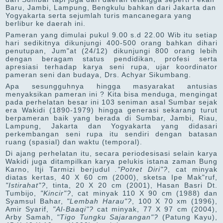
Baru, Jambi, Lampung, Bengkulu bahkan dari Jakarta dan
Yogyakarta serta sejumlah turis mancanegara yang
berlibur ke daerah ini.
Pameran yang dimulai pukul 9.00 s.d 22.00 Wib itu setiap
hari sedikitnya dikunjungi 400-500 orang bahkan dihari
penutupan, Jum"at (24/12) dikunjungi 800 orang lebih
dengan beragam status pendidikan, profesi serta
apresiasi terhadap karya seni rupa, ujar koordinator
pameran seni dan budaya, Drs. Achyar Sikumbang.
Apa sesungguhnya hingga masyarakat antusias
menyaksikan pameran ini ? Kita bisa menduga, mengingat
pada perhelatan besar ini 103 seniman asal Sumbar sejak
era Wakidi (1890-1979) hingga generasi sekarang turut
berpameran baik yang berada di Sumbar, Jambi, Riau,
Lampung, Jakarta dan Yogyakarta yang didasari
perkembangan seni rupa itu sendiri dengan batasan
ruang (spasial) dan waktu (temporal).
Di ajang perhelatan itu, secara periodesisasi selain karya
Wakidi juga ditampilkan karya pelukis istana zaman Bung
Karno, Itji Tarmizi berjudul
."Potret Diri"?
, cat minyak
diatas kertas, 40 X 60 cm (2000), sketsa Ipe Mak"ruf,
"Istirahat"?
, tinta, 20 X 20 cm (2001), Hasan Basri Dt.
Tumbijo,
"Kincir"?
, cat minyak 110 X 90 cm (1988) dan
Syamsul Bahar,
"Lembah Harau"?
, 100 X 70 xm (1996),
Amir Syarif,
"Al-Baaqi"?
cat minyak, 77 X 97 cm (2004),
Arby Samah,
"Tigo Tungku Sajarangan"?
(Patung Kayu),