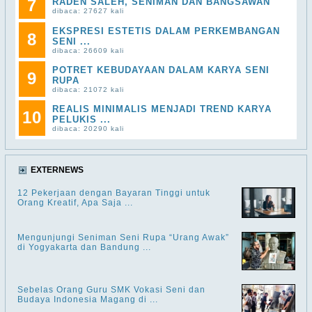
7
RADEN SALEH, SENIMAN DAN BANGSAWAN
dibaca: 27627 kali
EKSPRESI ESTETIS DALAM PERKEMBANGAN
8
SENI ...
dibaca: 26609 kali
POTRET KEBUDAYAAN DALAM KARYA SENI
9
RUPA
dibaca: 21072 kali
REALIS MINIMALIS MENJADI TREND KARYA
10
PELUKIS ...
dibaca: 20290 kali
EXTERNEWS
12 Pekerjaan dengan Bayaran Tinggi untuk
Orang Kreatif, Apa Saja ...
Mengunjungi Seniman Seni Rupa “Urang Awak”
di Yogyakarta dan Bandung ...
Sebelas Orang Guru SMK Vokasi Seni dan
Budaya Indonesia Magang di ...