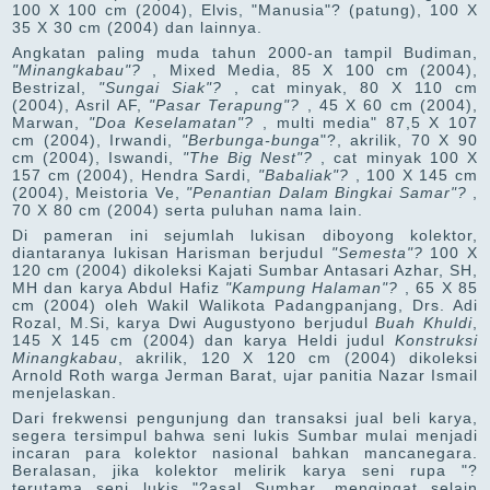
100 X 100 cm (2004), Elvis, "Manusia"? (patung), 100 X
35 X 30 cm (2004) dan lainnya.
Angkatan paling muda tahun 2000-an tampil Budiman,
"Minangkabau"?
, Mixed Media, 85 X 100 cm (2004),
Bestrizal,
"Sungai Siak"?
, cat minyak, 80 X 110 cm
(2004), Asril AF,
"Pasar Terapung"?
, 45 X 60 cm (2004),
Marwan,
"Doa Keselamatan"?
, multi media" 87,5 X 107
cm (2004), Irwandi,
"Berbunga-bunga
"?, akrilik, 70 X 90
cm (2004), Iswandi,
"The Big Nest"?
, cat minyak 100 X
157 cm (2004), Hendra Sardi,
"Babaliak"?
, 100 X 145 cm
(2004), Meistoria Ve,
"Penantian Dalam Bingkai Samar"?
,
70 X 80 cm (2004) serta puluhan nama lain.
Di pameran ini sejumlah lukisan diboyong kolektor,
diantaranya lukisan Harisman berjudul
"Semesta"?
100 X
120 cm (2004) dikoleksi Kajati Sumbar Antasari Azhar, SH,
MH dan karya Abdul Hafiz
"Kampung Halaman"?
, 65 X 85
cm (2004) oleh Wakil Walikota Padangpanjang, Drs. Adi
Rozal, M.Si, karya Dwi Augustyono berjudul
Buah Khuldi
,
145 X 145 cm (2004) dan karya Heldi judul
Konstruksi
Minangkabau
, akrilik, 120 X 120 cm (2004) dikoleksi
Arnold Roth warga Jerman Barat, ujar panitia Nazar Ismail
menjelaskan.
Dari frekwensi pengunjung dan transaksi jual beli karya,
segera tersimpul bahwa seni lukis Sumbar mulai menjadi
incaran para kolektor nasional bahkan mancanegara.
Beralasan, jika kolektor melirik karya seni rupa "?
terutama seni lukis "?asal Sumbar, mengingat selain