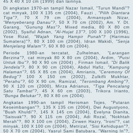
45 X 40 X 10 cm (1999) dan lainnya.
Di angkatan 1970-an tampil Nazar Ismail, "Turun Mandi"?
cat minyak, 100 X 135 cm (2004), Fauzi ,
"Pilih Diantara
Tiga"?
, 70 X 79 cm (2004), Armansyah Nizar,
"Menyeberang Danau"?
, 50 X 70 cm (2002), Am. Y. Dt.
Garang,
"Gunung Mas"?
, Mixed media, 80 X 80 cm
(2002), Syaiful Adnan,
"Al-Hujat 13"?
, 100 X 100 (1996),
Yose Rizal,
"Wajah Yang Hampir Punah"?
(Harimau
Sumatera)"?, 80 X 100 cm (2004), Idran Wakidi,
"Senja
Menjelang Malam"?
, 60 X 80 cm (2004).
Periode 1980-an tercatat, Zulhelman,
"Larangan
Berzina"?
, cat minyak 80 X 80 cm (2004), Ardim,
"Puisi
Untuk Ibu"?
, 90 X 90 cm (2004) , Firman Ismail,
"Di Balik
Jendela"?
, 80 X 90 cm (2004), Abdul Hafiz,
"Kampung
Halaman"?,
65 X 85 cm (2004), Amrianis,
"Ceremony Of
Bedug"?
100 X 150 cm (2002), Zulkifli Mukhtar,
"Perahu"?,
60 X 90 cm, Ramizal,
"Terombang Ambing"?
,
90 X 120 cm (2000), Mirza Adrianus,
"Tiga Pencalang
Satu Tambat"?
, 45 X 60 cm (2003), Trikora Irianto,
"Bunga Belukar"?
, 80 X 80 cm (2004).
Angkatan 1990-an tampil Herisman Tojes, "Putaran
Keseimbangan"?, 135 X 135 cm (2004), Dwi Augustyono,
"Buah Khuldi"?, 145 X 145 cm (2004), Evelyna Dianita,
"Saisuak"?, 90 X 115 cm (2004), Adi Rozal, "Nokhtah
Merah"?, 80 X 100 cm (2004), Zirwen Hazry, "Ironi"?, cat
minyak, 100 X 100 cm (2004), Metrizal, "Sisi Kehidupan"?,
50 X 70 cm (2004), Yasrul Sami Batubara, "Warning In"?,