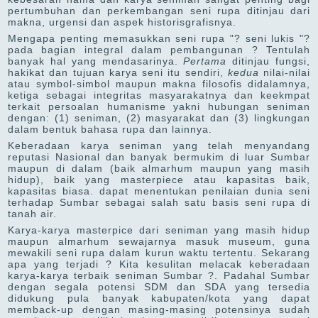
pertumbuhan dan perkembangan seni rupa ditinjau dari
makna, urgensi dan aspek historisgrafisnya.
Mengapa penting memasukkan seni rupa "? seni lukis "?
pada bagian integral dalam pembangunan ? Tentulah
banyak hal yang mendasarinya.
Pertama
ditinjau fungsi,
hakikat dan tujuan karya seni itu sendiri,
kedua
nilai-nilai
atau symbol-simbol maupun makna filosofis didalamnya,
ketiga sebagai integritas masyarakatnya dan keekmpat
terkait persoalan humanisme yakni hubungan seniman
dengan: (1) seniman, (2) masyarakat dan (3) lingkungan
dalam bentuk bahasa rupa dan lainnya.
Keberadaan karya seniman yang telah menyandang
reputasi Nasional dan banyak bermukim di luar Sumbar
maupun di dalam (baik almarhum maupun yang masih
hidup), baik yang masterpiece atau kapasitas baik,
kapasitas biasa. dapat menentukan penilaian dunia seni
terhadap Sumbar sebagai salah satu basis seni rupa di
tanah air.
Karya-karya masterpice dari seniman yang masih hidup
maupun almarhum sewajarnya masuk museum, guna
mewakili seni rupa dalam kurun waktu tertentu. Sekarang
apa yang terjadi ? Kita kesulitan melacak keberadaan
karya-karya terbaik seniman Sumbar ?. Padahal Sumbar
dengan segala potensi SDM dan SDA yang tersedia
didukung pula banyak kabupaten/kota yang dapat
memback-up dengan masing-masing potensinya sudah