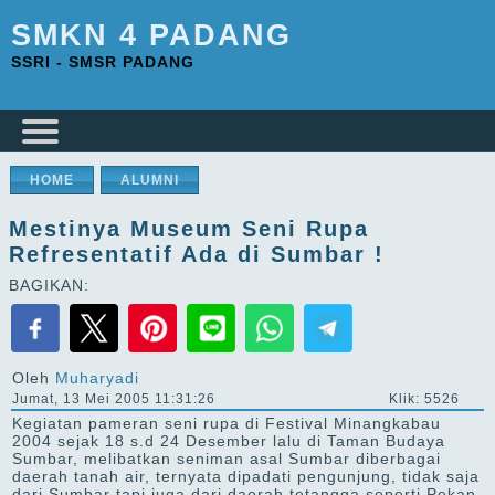
SMKN 4 PADANG
SSRI - SMSR PADANG
HOME
ALUMNI
Mestinya Museum Seni Rupa
Refresentatif Ada di Sumbar !
BAGIKAN:
Oleh
Muharyadi
Jumat, 13 Mei 2005 11:31:26
Klik: 5526
Kegiatan pameran seni rupa di Festival Minangkabau
2004 sejak 18 s.d 24 Desember lalu di Taman Budaya
Sumbar, melibatkan seniman asal Sumbar diberbagai
daerah tanah air, ternyata dipadati pengunjung, tidak saja
dari Sumbar tapi juga dari daerah tetangga seperti Pekan