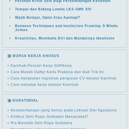
•
Peranan Kritik Seni Bagi Perkembangan Kesenian
•
Tempat dan Bidang Lomba LKS-SMK XIV
•
Wajib Belajar, Opini Atau Apologi?
•
Between Techniques and Instinctive Framing: 9 Windu
Jeihan
•
Kreativitas, Membuka Diri dan Mundurnya Idealisme
BURSA KERJA KHUSUS
•
Karirhub Pencari Kerja SIAPkerja
•
Cara Mudah Daftar Kartu Prakerja dan Ikuti Trik Ini
•
Cara melakukan registrasi pengisian CV melalui Karirhub
•
Cara melamar kerja melalui Karirhub
KURATORIAL
•
Kesederhanaan yang Serius pada Lukisan Dwi Agustyono
•
Kritikus Seni Rupa Jembatan Masyarakat?
•
Pra Bienalle Seni Rupa Sumatera