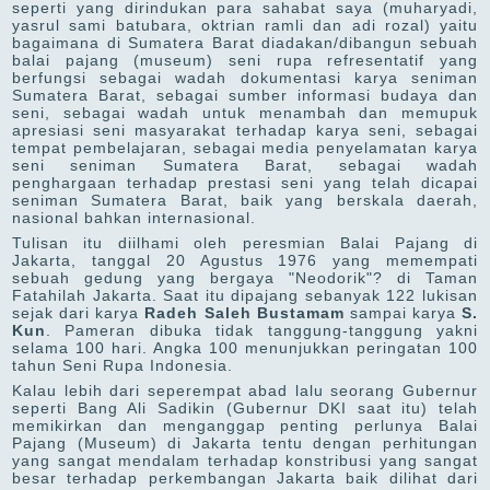
seperti yang dirindukan para sahabat saya (muharyadi,
yasrul sami batubara, oktrian ramli dan adi rozal) yaitu
bagaimana di Sumatera Barat diadakan/dibangun sebuah
balai pajang (museum) seni rupa refresentatif yang
berfungsi sebagai wadah dokumentasi karya seniman
Sumatera Barat, sebagai sumber informasi budaya dan
seni, sebagai wadah untuk menambah dan memupuk
apresiasi seni masyarakat terhadap karya seni, sebagai
tempat pembelajaran, sebagai media penyelamatan karya
seni seniman Sumatera Barat, sebagai wadah
penghargaan terhadap prestasi seni yang telah dicapai
seniman Sumatera Barat, baik yang berskala daerah,
nasional bahkan internasional.
Tulisan itu diilhami oleh peresmian Balai Pajang di
Jakarta, tanggal 20 Agustus 1976 yang memempati
sebuah gedung yang bergaya "Neodorik"? di Taman
Fatahilah Jakarta. Saat itu dipajang sebanyak 122 lukisan
sejak dari karya
Radeh Saleh Bustamam
sampai karya
S.
Kun
. Pameran dibuka tidak tanggung-tanggung yakni
selama 100 hari. Angka 100 menunjukkan peringatan 100
tahun Seni Rupa Indonesia.
Kalau lebih dari seperempat abad lalu seorang Gubernur
seperti Bang Ali Sadikin (Gubernur DKI saat itu) telah
memikirkan dan menganggap penting perlunya Balai
Pajang (Museum) di Jakarta tentu dengan perhitungan
yang sangat mendalam terhadap konstribusi yang sangat
besar terhadap perkembangan Jakarta baik dilihat dari