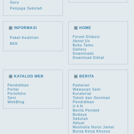
Guru
Penjaga Sekolah
INFORMASI
HOME
Forum Diskusi
Paket Keahlian
About Us
BKK
Buku Tamu
Gallery
Downloads
Download Diklat
KATALOG WEB
BERITA
Pendidikan
Pameran
Portal
Wawasan Seni
Portofolio
Kuratorial
Seni
Tokoh dan Seniman
WebBlog
Pendidikan
U A N
Berita Pendek
Budaya
Sekolah
Aktual
Mushalla Nurul Jamal
Bursa Kerja Khusus