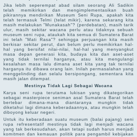
Jika lebih seperempat abad silam seorang Ali Sadikin
telah memikirkan dan mengimplementasikan buah
pikirannya mendirikan Museum Seni Rupa, apakah kita
telah termasuk Telmi (telat mikir), karena sekarang kita
masih melakukan "Munakasah"? (perdebatan), masih tarik
ulur, masih sekitar wacana perlu atau tidaknya sebuah
museum seni rupa, ataukah kita semua di Sumatera Barat
ini telah "Mati Rasa"? sehingga perjuangan kita masih
berkisar sekitar perut, dan belum perlu memikirkan hal-
hal yang bersifat nilai-nilai, hal-hal yang menyangkut
masa depan generasi kita, budaya kita dan aset-aset
yang tidak ternilai harganya, atau kita mengulangi
kesalahan masa lalu dimana aset kita yang tak ternilai
harganya itu dibawa orang lain. Inilah permasalahan yang
menggelinding dan selalu bersipongang, sementara kita
masih jalan ditempat.
Mestinya Tidak Lagi Sebagai Wacana
Karya seni rupa terutama lukisan yang dikategorikan
sebagai masterpiece seniman asal Sumatera Barat telah
bertebar dimana-mana diantaranya mungkin tidak
diketahui lagi dimana keberadaannya, atau mungkin telah
diboyong keluar negeri.
Untuk itu keberadaan suatu museum (balai pajang) seni
rupa refresentatif mestinya tidak lagi menjadi wacana
yang tak berkesudahan, akan tetapi sudah harus menjadi
komitmen dan kemauan politik para pengambil kebijakan