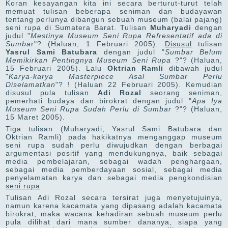
Koran kesayangan kita ini secara berturut-turut telah
memuat tulisan beberapa seniman dan budayawan
tentang perlunya dibangun sebuah museum (balai pajang)
seni rupa di Sumatera Barat. Tulisan
Muharyadi
dengan
judul "
Mestinya Museum Seni Rupa Refresentatif ada di
Sumba
r"? (Haluan, 1 Februari 2005).
Disusul
tulisan
Yasrul Sami Batubara
dengan judul "
Sumbar Belum
Memikirkan Pentingnya Museum Seni Rupa
?"? (Haluan,
15 Februari 2005). Lalu
Oktrian Ramli
dibawah judul
"
Karya-karya Masterpiece Asal Sumbar Perlu
Diselamatkan
"? ! (Haluan 22 Februari 2005). Kemudian
disusul pula tulisan
Adi Rozal
seorang seniman,
pemerhati budaya dan birokrat dengan judul "
Apa Iya
Museum Seni Rupa Sudah Perlu di Sumbar
?"? (Haluan,
15 Maret 2005).
Tiga tulisan (Muharyadi, Yasrul Sami Batubara dan
Oktrian Ramli) pada hakikatnya menganggap museum
seni rupa sudah perlu diwujudkan dengan berbagai
argumentasi positif yang mendukungnya, baik sebagai
media pembelajaran, sebagai wadah penghargaan,
sebagai media pemberdayaan sosial, sebagai media
penyelamatan karya dan sebagai media pengkondisian
seni rupa
.
Tulisan Adi Rozal secara tersirat juga menyetujuinya,
namun karena kacamata yang dipasang adalah kacamata
birokrat, maka wacana kehadiran sebuah museum perlu
pula dilihat dari mana sumber dananya, siapa yang