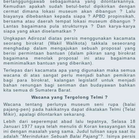
bertanggungjawab sebagaimana yang dilontarkannya.
Kemudian apakah sudah betul-betul dipikirkan dengan
cermat dimana lokasi museum akan dibangun ? Lalu
biayanya dibebankan kepada siapa ? APBD propinsikah,
bersama atau daerah tempat lokasi museum dibangun ?
Lantas bagaimana pula strukturnya ? Dan karya-karya
siapa yang akan diselamatkan ?
Ungkapan Adirozal diatas persis menggunakan kacamata
seorang birokrat (Wakil Walikota) takkala seseorang
menghadap dalam mengajukan sebuah proposal yang
berisi permintaan bantuan (dalam pikiran sang birokrat
bagaimana menolak proposal ini atau bagaimana
meminimalkan bantuan yang diberikan).
Terlepas dari kacamata apa yang digunakan maka semua
wacana di atas sangat perlu menjadi bahan pemikiran
bagi para birokrat, kalangan legislatif untuk menjadi
bahan renungan bagi seniman dan budayawan bahkan
kita semua di Sumatera Barat.
Wacana yang Tergolong Telmi ?
Wacana tentang perlunya museum seni rupa (balai
pajang-pen) pada hakikatnya dapat dikatakan Telmi (Telat
Mikir), apalagi dilontarkan sekarang.
Lebih dari seperempat abad lalu tepatnya, Selasa 18
Januari 1977 saya telah menulis di Koran kesayangan kita
ini dengan masalah yang sama. Judul tulisan saya saat itu
adalah "
Merindukan Sebuah Balai Pajang
"?. Isinya persis