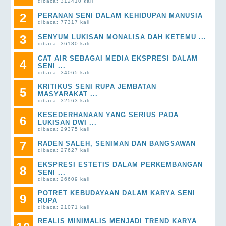
dibaca: 312410 kali
2
PERANAN SENI DALAM KEHIDUPAN MANUSIA
dibaca: 77317 kali
3
SENYUM LUKISAN MONALISA DAH KETEMU ...
dibaca: 36180 kali
CAT AIR SEBAGAI MEDIA EKSPRESI DALAM
4
SENI ...
dibaca: 34065 kali
KRITIKUS SENI RUPA JEMBATAN
5
MASYARAKAT ...
dibaca: 32563 kali
KESEDERHANAAN YANG SERIUS PADA
6
LUKISAN DWI ...
dibaca: 29375 kali
7
RADEN SALEH, SENIMAN DAN BANGSAWAN
dibaca: 27627 kali
EKSPRESI ESTETIS DALAM PERKEMBANGAN
8
SENI ...
dibaca: 26609 kali
POTRET KEBUDAYAAN DALAM KARYA SENI
9
RUPA
dibaca: 21071 kali
REALIS MINIMALIS MENJADI TREND KARYA