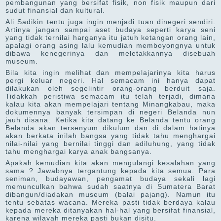
pembangunan yang bersifat fisik, non fisik maupun dari
sudut finansial dan kultural.
Ali Sadikin tentu juga ingin menjadi tuan dinegeri sendiri.
Artinya jangan sampai aset budaya seperti karya seni
yang tidak ternilai harganya itu jatuh ketangan orang lain,
apalagi orang asing lalu kemudian memboyongnya untuk
dibawa kenegerinya dan meletakkannya disebuah
museum.
Bila kita ingin melihat dan mempelajarinya kita harus
pergi keluar negeri. Hal semacam ini hanya dapat
dilakukan oleh segelintir orang-orang berduit saja.
Tidakkah peristiwa semacam itu telah terjadi, dimana
kalau kita akan mempelajari tentang Minangkabau, maka
dokumennya banyak tersimpan di negeri Belanda nun
jauh disana. Ketika kita datang ke Belanda tentu orang
Belanda akan tersenyum dikulum dan di dalam hatinya
akan berkata inilah bangsa yang tidak tahu menghargai
nilai-nilai yang bernilai tinggi dan adiluhung, yang tidak
tahu menghargai karya anak bangsanya.
Apakah kemudian kita akan mengulangi kesalahan yang
sama ? Jawabnya tergantung kepada kita semua. Para
seniman, budayawan, pengamat budaya sekali lagi
memunculkan bahwa sudah saatnya di Sumatera Barat
dibangun/diadakan museum (balai pajang). Namun itu
tentu sebatas wacana. Mereka pasti tidak berdaya kalau
kepada mereka ditanyakan hal-hal yang bersifat finansial,
karena wilayah mereka pasti bukan disitu.